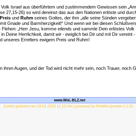
te Volk Israel aus überführtem und zustimmendem Gewissen sein „Am
e 27,15-26) so wird dereinst das aus den Nationen erlöste und durc
Preis
und
Ruhm
seines Gottes, der ihm „alle seine Sünden vergeben
 mit Gnade und Barmherzigkeit!“ Und wenn wir bei diesen Schlußverse
es Flehen: „Herr Jesu, komme eilends und sammle Dein erlöstes Volk
 Deine Herrlichkeit, damit wir - ewiglich bei Dir und mit Dir verein
nd unseres Erretters ewigem Preis und Ruhm!
 ihren Augen, und der Tod wird nicht mehr sein, noch Trauer, noch 
www.WoL-BLZ.net
Zuletzt geändert am 28.01.2023 11:10 Uhr | powered by PmWiki (pmwiki-2.3.3)