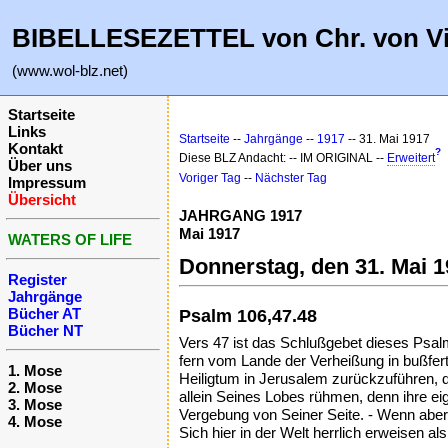
BIBELLESEZETTEL von Chr. von V
(www.wol-blz.net)
Startseite
Links
Startseite
--
Jahrgänge
--
1917
-- 31. Mai 1917
Kontakt
?
Diese BLZ Andacht: -- IM ORIGINAL --
Erweitert
Über uns
Voriger Tag
--
Nächster Tag
Impressum
Übersicht
JAHRGANG 1917
Mai 1917
WATERS OF LIFE
Donnerstag, den 31. Mai 
Register
Jahrgänge
Bücher AT
Psalm 106,47.48
Bücher NT
Vers 47 ist das Schlußgebet dieses Psalm
fern vom Lande der Verheißung in bußfert
1. Mose
Heiligtum in Jerusalem zurückzuführen, d
2. Mose
allein Seines Lobes rühmen, denn ihre ei
3. Mose
Vergebung von Seiner Seite. - Wenn aber d
4. Mose
Sich hier in der Welt herrlich erweisen al