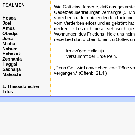
PSALMEN
Wie Gott einst forderte, daß das gesam
Gesetzesübertretungen verhängte (5. Mos
sprechen zu dem nie endenden
Lob
und
Hosea
Joel
vom Verderben erlöst und es gekrönt hat
Amos
denken - ist es nicht unser sehnsüchtig
Obadja
Wohnungen des Friedens! Hole uns heim in
Jona
neue Lied dort droben tönen zu Gottes u
Micha
Nahum
Im ew’gen Halleluja
Habakuk
Verstummt der Erde Pein.
Zephanja
Haggai
„Denn Gott wird abwischen jede Träne von
Sacharja
vergangen.“ (Offenb. 21,4.)
Maleachi
1. Thessalonicher
Titus