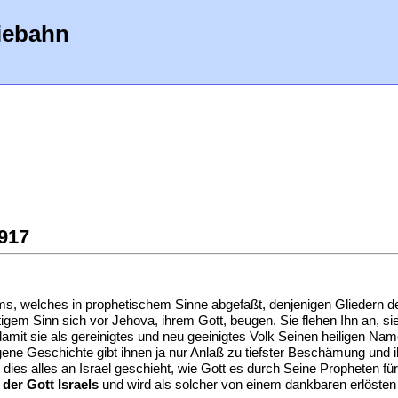
iebahn
1917
s, welches in prophetischem Sinne abgefaßt, denjenigen Gliedern des
igem Sinn sich vor Jehova, ihrem Gott, beugen. Sie flehen Ihn an, s
amit sie als gereinigtes und neu geeinigtes Volk Seinen heiligen Name
gene Geschichte gibt ihnen ja nur Anlaß zu tiefster Beschämung und ih
ies alles an Israel geschieht, wie Gott es durch Seine Propheten für
s
der Gott Israels
und wird als solcher von einem dankbaren erlösten