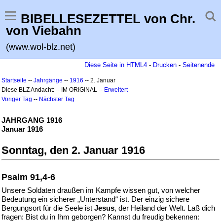
BIBELLESEZETTEL von Chr.
von Viebahn
(www.wol-blz.net)
Diese Seite in HTML4
-
Drucken
-
Seitenende
Startseite
--
Jahrgänge
--
1916
-- 2. Januar
Diese BLZ Andacht: -- IM ORIGINAL --
Erweitert
Voriger Tag
--
Nächster Tag
JAHRGANG 1916
Januar 1916
Sonntag, den 2. Januar 1916
Psalm 91,4-6
Unsere Soldaten draußen im Kampfe wissen gut, von welcher
Bedeutung ein sicherer „Unterstand“ ist. Der einzig sichere
Bergungsort für die Seele ist
Jesus
, der Heiland der Welt. Laß dich
fragen: Bist du in Ihm geborgen? Kannst du freudig bekennen: