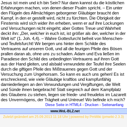
Jesus ist mein und ich bin Sein? Nur dann kannst du die köstlichen
Erfahrungen machen, von denen dieser Psalm spricht. – Ein unter
den Flügeln des Allmächtigen geborgener Gläubiger braucht den
Kampf, in den er gestellt wird, nicht zu fürchten. Die Obrigkeit der
Finsternis wird sich wider ihn erheben, wenn er auf ihre Lockungen
und Versuchungen nicht eingeht; aber Gottes Treue und Wahrheit
deckt ihn: „Der, welcher in euch ist, ist größer als der, welcher in der
Welt ist“ (1. Joh. 4,4). – Wahre Gottesfurcht befreit von Menschen-
und Teufelsfurcht! Wir bergen uns hinter dem Schilde des
Vertrauens auf unseren Gott, und all die feurigen Pfeile des Bösen
prallen daran ab, ohne uns zu schaden. Adam und Eva ließen im
Paradiese den Schild des unbedingten Vertrauens auf ihren Gott
aus der Hand gleiten, und alsbald verwundete der Teufel ihre Seelen
durch die giftigen Pfeile des Mißtrauenes gegen Gott und der
Versuchung zum Ungehorsam. So kann es auch uns gehen! Es ist
erschreckend, wie viele Gläubige kraftlos und kampfunfähig
darniederliegen an den Verwundungen und Vergiftungen, die Welt
und Sünde ihnen beigebracht! Statt siegreich auf dem Kampfplatz
des Glaubens zu stehen, liegen sie friede- und freudelos im Lazarett
des Unvermögens, der Trägheit und Untreue! Wo befinde ich mich?
Diese Seite in HTML4
-
Drucken
-
Seitenanfang
www.WoL-BLZ.net
Zuletzt geändert am 25.09.2013 11:18 Uhr | powered by PmWiki (pmwiki-2.3.3)