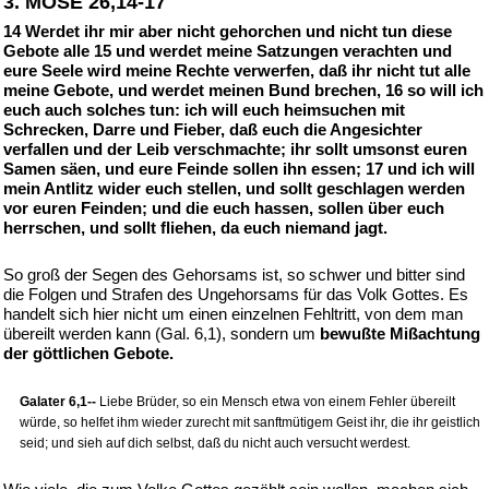
3. MOSE 26,14-17
14 Werdet ihr mir aber nicht gehorchen und nicht tun diese
Gebote alle 15 und werdet meine Satzungen verachten und
eure Seele wird meine Rechte verwerfen, daß ihr nicht tut alle
meine Gebote, und werdet meinen Bund brechen, 16 so will ich
euch auch solches tun: ich will euch heimsuchen mit
Schrecken, Darre und Fieber, daß euch die Angesichter
verfallen und der Leib verschmachte; ihr sollt umsonst euren
Samen säen, und eure Feinde sollen ihn essen; 17 und ich will
mein Antlitz wider euch stellen, und sollt geschlagen werden
vor euren Feinden; und die euch hassen, sollen über euch
herrschen, und sollt fliehen, da euch niemand jagt.
So groß der Segen des Gehorsams ist, so schwer und bitter sind
die Folgen und Strafen des Ungehorsams für das Volk Gottes. Es
handelt sich hier nicht um einen einzelnen Fehltritt, von dem man
übereilt werden kann (Gal. 6,1), sondern um
bewußte Mißachtung
der göttlichen Gebote.
Galater 6,1--
Liebe Brüder, so ein Mensch etwa von einem Fehler übereilt
würde, so helfet ihm wieder zurecht mit sanftmütigem Geist ihr, die ihr geistlich
seid; und sieh auf dich selbst, daß du nicht auch versucht werdest.