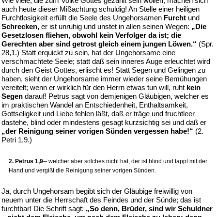
Wie viele, die zum Volke Gottes gezählt sein wollen, machen sich
auch heute dieser Mißachtung schuldig! An Stelle einer heiligen
Furchtlosigkeit erfüllt die Seele des Ungehorsamen
Furcht
und
Schrecken,
er ist unruhig und unstet in allen seinen Wegen:
„Die
Gesetzlosen fliehen, obwohl kein Verfolger da ist; die
Gerechten aber sind getrost gleich einem jungen Löwen.“
(Spr.
28,1.) Statt erquickt zu sein, hat der Ungehorsame eine
verschmachtete Seele; statt daß sein inneres Auge erleuchtet wird
durch den Geist Gottes, erlischt es! Statt Segen und Gelingen zu
haben, sieht der Ungehorsame immer wieder seine Bemühungen
vereitelt; wenn er wirklich für den Herrn etwas tun will, ruht
kein
Segen
darauf! Petrus sagt von demjenigen Gläubigen, welcher es
im praktischen Wandel an Entschiedenheit, Enthaltsamkeit,
Gottseligkeit und Liebe fehlen läßt, daß er träge und fruchtleer
dastehe, blind oder mindestens gesagt kurzsichtig sei und daß er
„der Reinigung seiner vorigen Sünden vergessen habe!“
(2.
Petri 1,9.)
2. Petrus 1,9--
welcher aber solches nicht hat, der ist blind und tappt mit der
Hand und vergißt die Reinigung seiner vorigen Sünden.
Ja, durch Ungehorsam begibt sich der Gläubige freiwillig von
neuem unter die Herrschaft des Feindes und der Sünde; das ist
furchtbar! Die Schrift sagt:
„So denn, Brüder, sind wir Schuldner