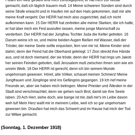
Füßen ein Netz gestellt und mich zurückgeprellt; er hat mich zur Wüste
gemacht, daß ich täglich trauern muß. 14 Meine schweren Sünden sind durch
seine Strafe erwacht und in Haufen mir auf den Hals gekommen, daß mir alle
meine Kraft vergeht. Der HERR hat mich also zugerichtet, daß ich nicht
aufkommen kann. 15 Der HERR hat zertreten alle meine Starken, die ich hatte;
er hat über mich ein Fest ausrufen lassen, meine junge Mannschaft zu
verderben. Der HERR hat der Jungfrau Tochter Juda die Kelter getreten. 16
Darum weine ich so, und meine beiden Augen fließen mit Wasser, daß der
Tröster, der meine Seele sollte erquicken, fern von mir ist. Meine Kinder sind
dahin; denn der Feind hat die Oberhand gekriegt. 17 Zion streckt ihre Hände
aus, und ist doch niemand, der sie tröste; denn der HERR hat rings um Jakob
her seinen Feinden geboten, daß Jerusalem muß zwischen ihnen sein wie ein
unrein Weib. 18 Der HERR ist gerecht; denn ich bin seinem Munde
ungehorsam gewesen. Höret, alle Völker, schauet meinen Schmerz! Meine
Jungfrauen und Jünglinge sind ins Gefängnis gegangen. 19 Ich rief meine
Freunde an, aber sie haben mich betrogen. Meine Priester und Ältesten in der
Stadt sind verschmachtet; denn sie gehen nach Brot, damit sie ihre Seele
laben. 20 Ach Herr, siehe doch, wie bange ist mir, daß mir's im Leibe davon
weh tut! Mein Herz wallt mir in meinem Leibe, weil ich so gar ungehorsam
gewesen bin. Draußen hat mich das Schwert und im Hause hat mich der Tod
zur Witwe gemacht.
(Sonntag, 1. Dezember 1918)