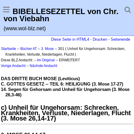
BIBELLESEZETTEL von Chr.
von Viebahn
(www.wol-blz.net)
Diese Seite in HTML4
-
Drucken
-
Seitenende
Startseite
--
Bücher AT
--
3. Mose
-- 301 ( Unheil für Ungehorsam: Schrecken,
Krankheiten, Verluste, Niederlagen, Flucht )
Diese BLZ Andacht: --
Im Original
-- ERWEITERT
Vorige Andacht
--
Nächste Andacht
DAS DRITTE BUCH MOSE (Leviticus)
C. GOTTES GESETZ -- TEIL 6: HEILIGUNG (3. Mose 17-27)
14. Segen für Gehorsam und Unheil für Ungehorsam (3. Mose
26,3-46)
c) Unheil für Ungehorsam: Schrecken,
Krankheiten, Verluste, Niederlagen, Flucht
(3. Mose 26,14-17)