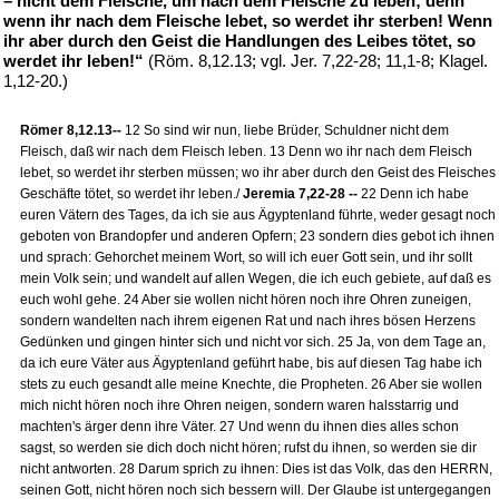
– nicht dem Fleische, um nach dem Fleische zu leben; denn
wenn ihr nach dem Fleische lebet, so werdet ihr sterben! Wenn
ihr aber durch den Geist die Handlungen des Leibes tötet, so
werdet ihr leben!“
(Röm. 8,12.13; vgl. Jer. 7,22-28; 11,1-8; Klagel.
1,12-20.)
Römer 8,12.13--
12 So sind wir nun, liebe Brüder, Schuldner nicht dem
Fleisch, daß wir nach dem Fleisch leben. 13 Denn wo ihr nach dem Fleisch
lebet, so werdet ihr sterben müssen; wo ihr aber durch den Geist des Fleisches
Geschäfte tötet, so werdet ihr leben./
Jeremia 7,22-28 --
22 Denn ich habe
euren Vätern des Tages, da ich sie aus Ägyptenland führte, weder gesagt noch
geboten von Brandopfer und anderen Opfern; 23 sondern dies gebot ich ihnen
und sprach: Gehorchet meinem Wort, so will ich euer Gott sein, und ihr sollt
mein Volk sein; und wandelt auf allen Wegen, die ich euch gebiete, auf daß es
euch wohl gehe. 24 Aber sie wollen nicht hören noch ihre Ohren zuneigen,
sondern wandelten nach ihrem eigenen Rat und nach ihres bösen Herzens
Gedünken und gingen hinter sich und nicht vor sich. 25 Ja, von dem Tage an,
da ich eure Väter aus Ägyptenland geführt habe, bis auf diesen Tag habe ich
stets zu euch gesandt alle meine Knechte, die Propheten. 26 Aber sie wollen
mich nicht hören noch ihre Ohren neigen, sondern waren halsstarrig und
machten's ärger denn ihre Väter. 27 Und wenn du ihnen dies alles schon
sagst, so werden sie dich doch nicht hören; rufst du ihnen, so werden sie dir
nicht antworten. 28 Darum sprich zu ihnen: Dies ist das Volk, das den HERRN,
seinen Gott, nicht hören noch sich bessern will. Der Glaube ist untergegangen