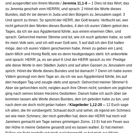
und ausgerottet von ihrem Munde./
Jeremia 11,1-8 --
1 Dies ist das Wort, das
zu Jeremia geschah vom HERRN, und sprach: 2 Höret die Worte dieses
Bundes, daß ihr sie denen in Juda und den Bürgern zu Jerusalem saget. 3
Und sprich zu ihnen: So spricht der HERR, der Gott Israels: Verflucht sei, wer
nicht gehorcht den Worten dieses Bundes, 4 den ich euren Vätern gebot des
Tages, da ich sie aus Ägyptenland führte, aus einem eisernen Ofen, und
sprach: Gehorchet meiner Stimme und tut, wie ich euch geboten habe, so sollt
ihr mein Volk sein, und ich will euer Gott sein, 5 auf daß ich den Eid halten
möge, den ich euren Vätern geschworen habe, ihnen zu geben ein Land,
darin Milch und Honig fließt, wie es denn heutigestages steht. Ich antwortete
und sprach: HERR, ja, es sei also! 6 Und der HERR sprach zu mir: Predige
alle diese Worte in den Städten Juda's und auf allen Gassen zu Jerusalem und
sprich: Höret die Worte dieses Bundes und tut darnach! 7 Denn ich habe euren
Vätern gezeugt von dem Tage an, da ich sie aus Ägyptenland führte, bis auf
den heutigen Tag und zeugte stets und sprach: Gehorchet meiner Stimme! 8
Aber sie gehorchten nicht, neigten auch ihre Ohren nicht; sondern ein jeglicher
ging nach seines bösen Herzens Gedünken. Darum habe ich auch über sie
kommen lassen alle Worte dieses Bundes, den ich geboten habe zu tun, und
nach dem sie doch nicht getan haben. /
Klagelieder 1,12-20 --
12 Euch sage
ich allen, die ihr vorübergeht; Schauet doch und sehet, ob irgend ein Schmerz
sei wie mein Schmerz, der mich getroffen hat; denn der HERR hat mich voll
Jammers gemacht am Tage seines grimmigen Zorns. 13 Er hat ein Feuer aus
der Höhe in meine Gebeine gesandt und es lassen walten. Er hat meinen