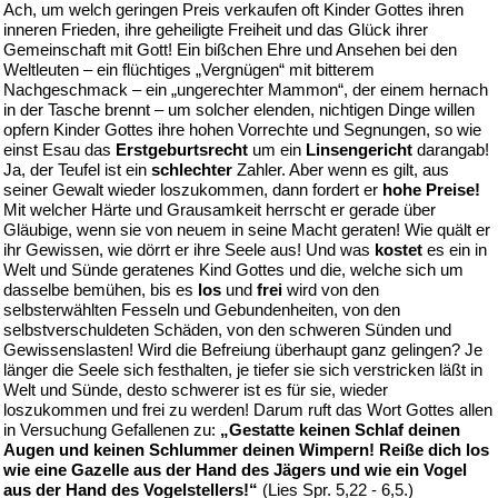
Ach, um welch geringen Preis verkaufen oft Kinder Gottes ihren
inneren Frieden, ihre geheiligte Freiheit und das Glück ihrer
Gemeinschaft mit Gott! Ein bißchen Ehre und Ansehen bei den
Weltleuten – ein flüchtiges „Vergnügen“ mit bitterem
Nachgeschmack – ein „ungerechter Mammon“, der einem hernach
in der Tasche brennt – um solcher elenden, nichtigen Dinge willen
opfern Kinder Gottes ihre hohen Vorrechte und Segnungen, so wie
einst Esau das
Erstgeburtsrecht
um ein
Linsengericht
darangab!
Ja, der Teufel ist ein
schlechter
Zahler. Aber wenn es gilt, aus
seiner Gewalt wieder loszukommen, dann fordert er
hohe Preise!
Mit welcher Härte und Grausamkeit herrscht er gerade über
Gläubige, wenn sie von neuem in seine Macht geraten! Wie quält er
ihr Gewissen, wie dörrt er ihre Seele aus! Und was
kostet
es ein in
Welt und Sünde geratenes Kind Gottes und die, welche sich um
dasselbe bemühen, bis es
los
und
frei
wird von den
selbsterwählten Fesseln und Gebundenheiten, von den
selbstverschuldeten Schäden, von den schweren Sünden und
Gewissenslasten! Wird die Befreiung überhaupt ganz gelingen? Je
länger die Seele sich festhalten, je tiefer sie sich verstricken läßt in
Welt und Sünde, desto schwerer ist es für sie, wieder
loszukommen und frei zu werden! Darum ruft das Wort Gottes allen
in Versuchung Gefallenen zu:
„Gestatte keinen Schlaf deinen
Augen und keinen Schlummer deinen Wimpern! Reiße dich los
wie eine Gazelle aus der Hand des Jägers und wie ein Vogel
aus der Hand des Vogelstellers!“
(Lies Spr. 5,22 - 6,5.)