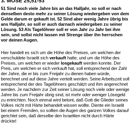
3. MOSE 25,51-53
51 Sind noch viele Jahre bis an das Halljahr, so soll er nach
denselben desto mehr zu seiner Lösung wiedergeben von dem
Gelde darum er gekauft ist. 52 Sind aber wenig Jahre übrig bis
ans Halljahr, so soll er auch darnach wiedergeben zu seiner
Lösung. 53 Als Tagelöhner soll er von Jahr zu Jahr bei ihm
sein, und sollst nicht lassen mit Strenge über ihn herrschen
vor deinen Augen.
Hier handelt es sich um die Höhe des Preises, um welchen der
verschuldete Israelit sich
verkauft
hatte, und um die Höhe des
Preises, um welchen er wieder
losgekauft
werden konnte. Der
Preis, um welchen er sich verkauft hat, soll entsprechend der Zahl
der Jahre, die er bis zum Freijahr zu dienen haben würde,
berechnet und auf diese Jahre verteilt werden. Seine Arbeitszeit soll
entsprechend der des Tagelöhners geschätzt und ihm angerechnet
werden. Je nachdem zur Zeit seiner Lösung noch viele oder wenige
Jahre bis zum Freijahr übrig sind, ist mehr oder weniger Lösegeld
zu entrichten. Noch einmal wird betont, daß Gott die Glieder seines
Volkes nicht mit Härte behandelt wissen wollte. Diente ein Israelit
bei einem Fremden, so sollten die Augen des ganzen Volkes darauf
gerichtet sein, daß derselbe den Israeliten nicht durch Härte
drückte!