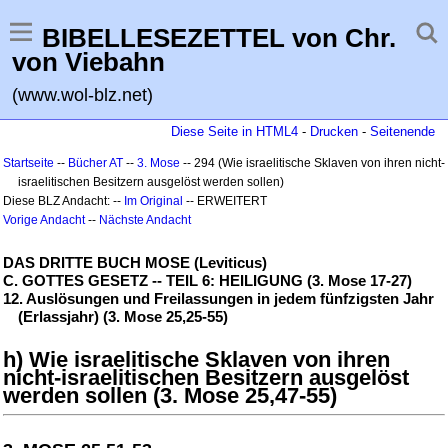
BIBELLESEZETTEL von Chr.
von Viebahn
(www.wol-blz.net)
Diese Seite in HTML4
-
Drucken
-
Seitenende
Startseite
--
Bücher AT
--
3. Mose
-- 294 (Wie israelitische Sklaven von ihren nicht-
israelitischen Besitzern ausgelöst werden sollen)
Diese BLZ Andacht: --
Im Original
-- ERWEITERT
Vorige Andacht
--
Nächste Andacht
DAS DRITTE BUCH MOSE (Leviticus)
C. GOTTES GESETZ -- TEIL 6: HEILIGUNG (3. Mose 17-27)
12. Auslösungen und Freilassungen in jedem fünfzigsten Jahr
(Erlassjahr) (3. Mose 25,25-55)
h) Wie israelitische Sklaven von ihren
nicht-israelitischen Besitzern ausgelöst
werden sollen (3. Mose 25,47-55)