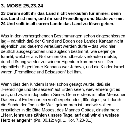
3. MOSE 25,23.24
23 Darum sollt ihr das Land nicht verkaufen für immer; denn
das Land ist mein, und ihr seid Fremdlinge und Gäste vor mir.
24 Und sollt in all eurem Lande das Land zu lösen geben.
Was in den vorhergehenden Bestimmungen schon eingeschlossen
lag – nämlich daß der Grund und Boden des Landes Kanaan nicht
eigentlich und dauernd veräußert werden dürfe – das wird hier
deutlich ausgesprochen und zugleich bestimmt, wie derjenige
Israelit, welcher aus Not seinen Grundbesitz verkaufen mußte,
durch Lösung wieder zu seinem Eigentum kommen soll. Der
eigentliche Eigentümer Kanaans war Jehova, und die Kinder Israel
waren „Fremdlinge und Beisassen“ bei Ihm.
Wenn dies den Kindern Israel schon gesagt wurde, daß sie
„Fremdlinge und Beisassen“ auf Erden seien, wievielmehr gilt es
uns, und zwar in doppeltem Sinne. Denn erstens ist aller Menschen
Dasein auf Erden nur ein vorübergehendes, flüchtiges, seit durch
die Sünde der Tod in die Welt gekommen ist, und wir sollten
ernstlicher in die Bitte Moses, des Mannes Gottes, einstimmen:
„Herr, lehre uns zählen unsere Tage, auf daß wir ein weises
Herz erlangen!“
(Ps. 90,12; vgl. 1. Kor. 7,29-31.)