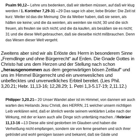
Psalm 90,12--
Lehre uns bedenken, daß wir sterben müssen, auf daß wir klug
werden /
1. Korinther 7,29-31 --
29 Das sage ich aber, liebe Brüder: Die Zeit ist
kurz. Weiter ist das die Meinung: Die da Weiber haben, daß sie seien, als
hätten sie keine; und die da weinten, als weinten sie nicht; 30 und die sich
freuen, als freuten sie sich nicht; und die da kaufen, als besäßen sie es nicht;
31 und die diese Welt gebrauchen, daß sie dieselbe nicht mißbrauchen. Denn
das Wesen dieser Welt vergeht.
Zweitens aber sind wir als Erlöste des Herrn in besonderem Sinne
„Fremdlinge und ohne Bürgerrecht“ auf Erden. Die Gnade Gottes in
Christo hat uns dem Herzen und der Stellung nach schon
„herausgenommen
aus dem gegenwärtigen bösen Zeitlauf“ und
uns im Himmel Bürgerrecht und ein unverwesliches und
unbeflecktes und unverwelkliches Erbteil bereitet. (Lies Phil.
3,20.21; Hebr. 11,13-16; 12,28.29; 1. Petri 1,3-5.17-19; 2,11.12.)
Philipper 3,20.21--
20 Unser Wandel aber ist im Himmel, von dannen wir auch
warten des Heilands Jesu Christi, des HERRN, 21 welcher unsern nichtigen
Leib verklären wird, daß er ähnlich werde seinem verklärten Leibe nach der
Wirkung, mit der er kann auch alle Dinge sich untertänig machen. /
Hebräer
11,13-16 --
13 Diese alle sind gestorben im Glauben und haben die
Verheißung nicht empfangen, sondern sie von ferne gesehen und sich ihrer
getröstet und wohl genügen lassen und bekannt, daß sie Gäste und