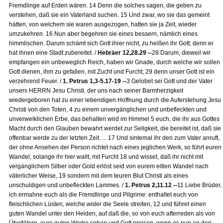
Fremdlinge auf Erden wären. 14 Denn die solches sagen, die geben zu
verstehen, daß sie ein Vaterland suchen. 15 Und zwar, wo sie das gemeint
hätten, von welchem sie waren ausgezogen, hatten sie ja Zeit, wieder
umzukehren. 16 Nun aber begehren sie eines bessern, nämlich eines
himmlischen. Darum schämt sich Gott ihrer nicht, zu heißen ihr Gott; denn er
hat ihnen eine Stadt zubereitet. /
Hebräer 12,28.29 --
28 Darum, dieweil wir
empfangen ein unbeweglich Reich, haben wir Gnade, durch welche wir sollen
Gott dienen, ihm zu gefallen, mit Zucht und Furcht; 29 denn unser Gott ist ein
verzehrend Feuer. /
1. Petrus 1,3-5.17-19 --
3 Gelobet sei Gott und der Vater
unsers HERRN Jesu Christi, der uns nach seiner Barmherzigkeit
wiedergeboren hat zu einer lebendigen Hoffnung durch die Auferstehung Jesu
Christi von den Toten, 4 zu einem unvergänglichen und unbefleckten und
unverwelklichen Erbe, das behalten wird im Himmel 5 euch, die ihr aus Gottes
Macht durch den Glauben bewahrt werdet zur Seligkeit, die bereitet ist, daß sie
offenbar werde zu der letzten Zeit. ... 17 Und sintemal ihr den zum Vater anruft,
der ohne Ansehen der Person richtet nach eines jeglichen Werk, so führt euren
Wandel, solange ihr hier wallt, mit Furcht 18 und wisset, daß ihr nicht mit
vergänglichem Silber oder Gold erlöst seid von eurem eitlen Wandel nach
väterlicher Weise, 19 sondern mit dem teuren Blut Christi als eines
unschuldigen und unbefleckten Lammes. /
1. Petrus 2,11.12 --
11 Liebe Brüder,
ich ermahne euch als die Fremdlinge und Pilgrime: enthaltet euch von
fleischlichen Lüsten, welche wider die Seele streiten, 12 und führet einen
guten Wandel unter den Heiden, auf daß die, so von euch afterreden als von