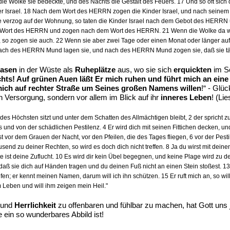
ie Wolke sie bedeckte, und des Nachts die Gestalt des Feuers. 17 Und so oft sich 
nder Israel. 18 Nach dem Wort des HERRN zogen die Kinder Israel, und nach seinem 
age verzog auf der Wohnung, so taten die Kinder Israel nach dem Gebot des HERRN
dem Wort des HERRN und zogen nach dem Wort des HERRN. 21 Wenn die Wolke da wa
, so zogen sie auch. 22 Wenn sie aber zwei Tage oder einen Monat oder länger auf
 nach des HERRN Mund lagen sie, und nach des HERRN Mund zogen sie, daß sie t
asen
in der Wüste als
Ruheplätze
aus, wo sie sich
erquickten
im S
ichts! Auf grünen Auen läßt Er mich ruhen und führt mich an eine 
mich auf rechter Straße um Seines großen Namens willen
!“ - Glü
hen Versorgung, sondern vor allem im Blick auf ihr
inneres Leben
! (Li
es Höchsten sitzt und unter dem Schatten des Allmächtigen bleibt, 2 der spricht 
s und von der schädlichen Pestilenz. 4 Er wird dich mit seinen Fittichen decken, u
 vor dem Grauen der Nacht, vor den Pfeilen, die des Tages fliegen, 6 vor der Pestil
usend zu deiner Rechten, so wird es doch dich nicht treffen. 8 Ja du wirst mit de
e ist deine Zuflucht. 10 Es wird dir kein Übel begegnen, und keine Plage wird zu d
daß sie dich auf Händen tragen und du deinen Fuß nicht an einen Stein stoßest. 1
fen; er kennt meinen Namen, darum will ich ihn schützen. 15 Er ruft mich an, so will
em Leben und will ihm zeigen mein Heil."
und
Herrlichkeit
zu offenbaren und fühlbar zu machen, hat Gott un
ein so wunderbares Abbild ist!