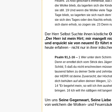
Feuers. 16 Also geschah's immerdar, daß d
die Wolke blieb, da lagerten sich die Ki
sie still. 19 Und wenn die Wolke viele T
Tage blieb, so lagerten sie sich nach 
sie sich des Tages oder des Nachts erhob
sich dann erhob, so zogen sie. 23 Denn
Der Herr Selbst Suchte ihnen köstliche
O
„
Der Herr ist mein Hirt; mir mangelt n
und erquickt sie von neuem! Er führt 
heute erfahren - nicht nur in ihrer irdisc
Psalm 91,1-16 --
1 Wer unter dem Schirm d
Denn er errettet dich vom Strick des Jäger
Schild, 5 daß du nicht erschrecken müssest
tausend fallen zu deiner Seite und zehnta
der HERR ist deine Zuversicht; der Höchst
dich behüten auf allen deinen Wegen, 12 
14 "Er begehrt mein, so will ich ihm aushel
bringen. 16 Ich will ihn sättigen mit lang
Um uns
Seine Gegenwart, Seine Liebe
von welchem die Wolken- und Feuersäule 