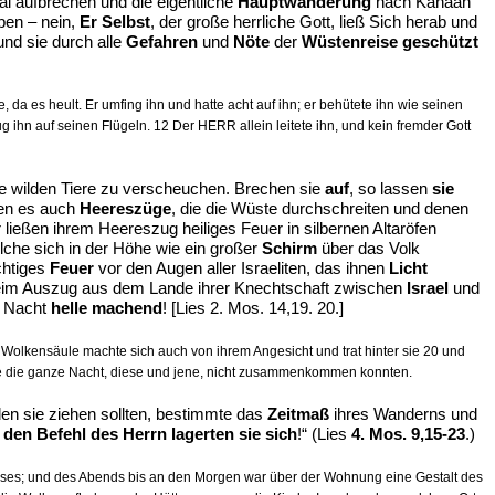
i aufbrechen und die eigentliche
Hauptwanderung
nach Kanaan
en – nein,
Er Selbst
, der große herrliche Gott, ließ Sich herab und
nd sie durch alle
Gefahren
und
Nöte
der
Wüstenreise geschützt
, da es heult. Er umfing ihn und hatte acht auf ihn; er behütete ihn wie seinen
g ihn auf seinen Flügeln. 12 Der HERR allein leitete ihn, und kein fremder Gott
e wilden Tiere zu verscheuchen. Brechen sie
auf
, so lassen
sie
en es auch
Heereszüge
, die die Wüste durchschreiten und denen
 ließen ihrem Heereszug heiliges Feuer in silbernen Altaröfen
lche sich in der Höhe wie ein großer
Schirm
über das Volk
chtiges
Feuer
vor den Augen aller Israeliten, das ihnen
Licht
beim Auszug aus dem Lande ihrer Knechtschaft zwischen
Israel
und
e Nacht
helle machend
! [Lies 2. Mos. 14,19. 20.]
e Wolkensäule machte sich auch von ihrem Angesicht und trat hinter sie 20 und
sie die ganze Nacht, diese und jene, nicht zusammenkommen konnten.
den sie ziehen sollten, bestimmte das
Zeitmaß
ihres Wanderns und
 den Befehl des Herrn lagerten sie sich
!“ (Lies
4. Mos. 9,15-23
.)
sses; und des Abends bis an den Morgen war über der Wohnung eine Gestalt des