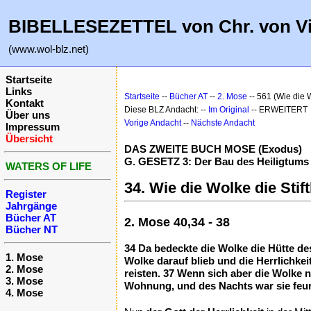
BIBELLESEZETTEL von Chr. von V
(www.wol-blz.net)
Startseite
Links
Startseite
--
Bücher AT
--
2. Mose
-- 561 (Wie die 
Kontakt
Diese BLZ Andacht: --
Im Original
-- ERWEITERT
Über uns
Vorige Andacht
--
Nächste Andacht
Impressum
Übersicht
DAS ZWEITE BUCH MOSE (Exodus)
G. GESETZ 3: Der Bau des Heiligtums 
WATERS OF LIFE
34. Wie die Wolke die Sti
Register
Jahrgänge
Bücher AT
2. Mose 40,34 - 38
Bücher NT
34 Da bedeckte die Wolke die Hütte des
1. Mose
Wolke darauf blieb und die Herrlichke
2. Mose
reisten. 37 Wenn sich aber die Wolke 
3. Mose
Wohnung, und des Nachts war sie feuri
4. Mose