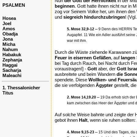
Nun
der Gott der Herrlichkeit
in der Mi
PSALMEN
beginnen
. Gott hatte ihnen nicht nur i
zog vor Seinem Volke her, um ihnen den 
und
siegreich hindurchzubringen
! (Vgl
Hosea
Joel
Amos
5. Mose 32,9-12 --
9 Denn des HERRN Teil is
Obadja
Augapfel. 11 Wie ein Adler ausführt seine 
Jona
war mit ihm.
Micha
Nahum
Durch die Wüste ziehende Karawanen z
Habakuk
Feuer in eisernen Gefäßen
, auf
langen
Zephanja
bei Tag durch Rauch, bei Nacht durch F
Haggai
voraustragen!] -
Gott
aber, der
Gott Isra
Sacharja
ausbreitete und beim Wandern
die Sonne
Maleachi
spendete. Diese
Wollken- und Feuersäu
die sie verfolgenden
Ägypter
gestellt, di
1. Thessalonicher
Titus
2. Mose 14,19.20 --
19 Da erhob sich der E
kam zwischen das Heer der Ägypter und da
Auf solche Weise bahnte und zeigte der 
gebot ihnen
Halt
, wenn sie ruhen sollten: 
4. Mose 9,15-23 --
15 Und des Tages, da d