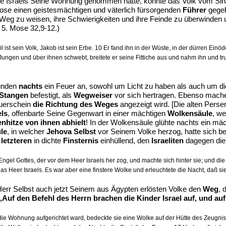
tte Israels Seine Wohnung genommen hatte, konnte das Volk vom Sina
n Mose einen geistesmächtigen und väterlich fürsorgenden
Führer
gegeb
Weg zu weisen, ihre Schwierigkeiten und ihre Feinde zu überwinden u
. 5. Mose 32,9-12.)
t sein Volk, Jakob ist sein Erbe. 10 Er fand ihn in der Wüste, in der dürren Einöde
Jungen und über ihnen schwebt, breitete er seine Fittiche aus und nahm ihn und tru
ünden
nachts
ein Feuer an, sowohl um Licht zu haben als auch um di
 Stangen
befestigt, als
Wegweiser
vor sich hertragen. Ebenso mach
euerschein
die Richtung des Weges
angezeigt wird. [Die alten Perser
els
, offenbarte Seine Gegenwart in einer mächtigen
Wolkensäule
, we
nhitze von ihnen abhielt
! In der Wolkensäule glühte nachts ein mä
le
, in welcher
Jehova Selbst
vor Seinem Volke herzog, hatte sich 
e
letzteren
in dichte
Finsternis
einhüllend, den
Israeliten
dagegen di
ngel Gottes, der vor dem Heer Israels her zog, und machte sich hinter sie; und di
s Heer Israels. Es war aber eine finstere Wolke und erleuchtete die Nacht, daß 
Herr Selbst auch jetzt Seinem aus Ägypten erlösten Volke den
Weg
, 
„
Auf den Befehl des Herrn brachen die Kinder Israel auf, und auf
ie Wohnung aufgerichtet ward, bedeckte sie eine Wolke auf der Hütte des Zeugni