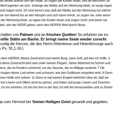
die Wolke aufhob von der Hütte, so zogen die Kinder Israel; und an welchem Ort
Wort lagerten sie sich. Solange die Wolke auf der Wohnung blieb, so lange lagen
 und zogen nicht. 20 Und wenn's war, daß die Wolke auf der Wohnung nur etliche
r von Abend bis an den Morgen und sich dann erhob, so zogen sie; oder wenn
 der Wohnung blieb, so lagen die Kinder Israel und zogen nicht; und wenn sie
äten, wie der HERR gebot, nach des HERRN Wort durch Mose.
chatten von
Palmen
und an
frischen Quellen
! So erfuhren sie es:
stille Stätte am Bache. Er bringt meine Seele wieder zurecht
ckselig die Herzen, die des Herrn Hirtentreue und Hirtenfürsorge auch
es Ps. 91,1-16.)
zu dem HERRN: Meine Zuversicht und meine Burg, mein Gott, auf den ich hoffe. 3
nd deine Zuversicht wird sein unter seinen Flügeln. Seine Wahrheit ist Schirm und
enz, die im Finstern schleicht, vor der Seuche, die im Mittage verderbt. 7 Ob
inen Augen deine Lust sehen und schauen, wie den Gottlosen vergolten wird. 9 Denn
einer Hütte sich nahen. 11 Denn er hat seinen Engeln befohlen über dir, daß sie
3 Auf Löwen und Ottern wirst du gehen, und treten auf junge Löwen und Drachen.
 ich ihn erhören; ich bin bei ihm in der Not; ich will ihn herausreißen und zu Ehren
s ja vom Himmel her
Seinen Heiligen Geist
gesandt und gegeben,