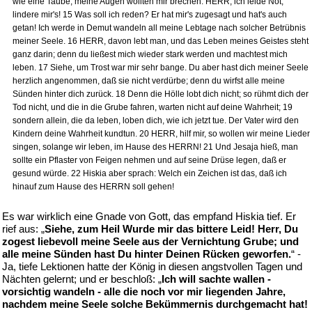
wie eine Taube; meine Augen wollten mir brechen: HERR, ich leide Not;
lindere mir's! 15 Was soll ich reden? Er hat mir's zugesagt und hat's auch
getan! Ich werde in Demut wandeln all meine Lebtage nach solcher Betrübnis
meiner Seele. 16 HERR, davon lebt man, und das Leben meines Geistes steht
ganz darin; denn du ließest mich wieder stark werden und machtest mich
leben. 17 Siehe, um Trost war mir sehr bange. Du aber hast dich meiner Seele
herzlich angenommen, daß sie nicht verdürbe; denn du wirfst alle meine
Sünden hinter dich zurück. 18 Denn die Hölle lobt dich nicht; so rühmt dich der
Tod nicht, und die in die Grube fahren, warten nicht auf deine Wahrheit; 19
sondern allein, die da leben, loben dich, wie ich jetzt tue. Der Vater wird den
Kindern deine Wahrheit kundtun. 20 HERR, hilf mir, so wollen wir meine Lieder
singen, solange wir leben, im Hause des HERRN! 21 Und Jesaja hieß, man
sollte ein Pflaster von Feigen nehmen und auf seine Drüse legen, daß er
gesund würde. 22 Hiskia aber sprach: Welch ein Zeichen ist das, daß ich
hinauf zum Hause des HERRN soll gehen!
Es war wirklich eine Gnade von Gott, das empfand Hiskia tief. Er
rief aus: „
Siehe, zum Heil Wurde mir das bittere Leid! Herr, Du
zogest liebevoll meine Seele aus der Vernichtung Grube; und
alle meine Sünden hast Du hinter Deinen Rücken geworfen.
“ -
Ja, tiefe Lektionen hatte der König in diesen angstvollen Tagen und
Nächten gelernt; und er beschloß: „
Ich will sachte wallen -
vorsichtig wandeln - alle die noch vor mir liegenden Jahre,
nachdem meine Seele solche Bekümmernis durchgemacht hat!