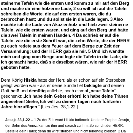
steinerne Tafeln wie die ersten und komm zu mir auf den Berg
und mache dir eine hölzerne Lade, 2 so will ich auf die Tafeln
schreiben die Worte, die auf den ersten waren, die du
zerbrochen hast; und du sollst sie in die Lade legen. 3 Also
machte ich die Lade von Akazienholz und hieb zwei steinerne
Tafeln, wie die ersten waren, und ging auf den Berg und hatte
die zwei Tafeln in meinen Händen. 4 Da schrieb er auf die
Tafeln, wie die erste Schrift war, die zehn Worte, die der HERR
zu euch redete aus dem Feuer auf dem Berge zur Zeit der
Versammlung; und der HERR gab sie mir. 5 Und ich wandte
mich und ging vom Berge und legte die Tafeln in die Lade, die
ich gemacht hatte, daß sie daselbst wären, wie mir der HERR
geboten hatte.
Dem König
Hiskia
hatte der Herr, als er schon auf ein Sterbebett
gelegt worden war - als er seine Sünde tief
beklagte
und seinen
Gott
heiß
und
demütig
anflehte, noch einmal „
neue Tafeln
“
geschenkt: „
Ich habe dein Gebet erhört! Ich habe deine Tränen
angesehen! Siehe, Ich will zu deinen Tagen noch fünfzehn
Jahre hinzufügen.
“ [Lies Jes. 38,1-22.]
Jesaja 38,1-22 --
1 Zu der Zeit ward Hiskia todkrank. Und der Prophet Jesaja,
der Sohn des Amoz, kam zu ihm und sprach zu ihm: So spricht der HERR:
Bestelle dein Haus; denn du wirst sterben und nicht lebendig bleiben! 2 Da