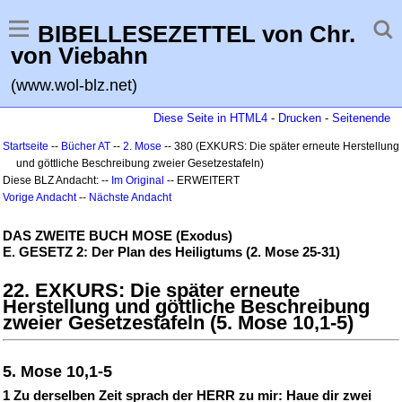
BIBELLESEZETTEL von Chr.
von Viebahn
(www.wol-blz.net)
Diese Seite in HTML4
-
Drucken
-
Seitenende
Startseite
--
Bücher AT
--
2. Mose
-- 380 (EXKURS: Die später erneute Herstellung
und göttliche Beschreibung zweier Gesetzestafeln)
Diese BLZ Andacht: --
Im Original
-- ERWEITERT
Vorige Andacht
--
Nächste Andacht
DAS ZWEITE BUCH MOSE (Exodus)
E. GESETZ 2: Der Plan des Heiligtums (2. Mose 25-31)
22. EXKURS: Die später erneute
Herstellung und göttliche Beschreibung
zweier Gesetzestafeln (5. Mose 10,1-5)
5. Mose 10,1-5
1 Zu derselben Zeit sprach der HERR zu mir: Haue dir zwei