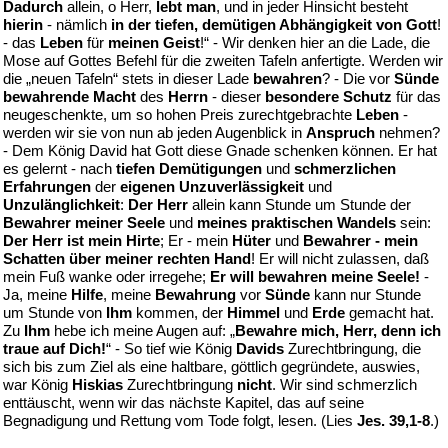
Dadurch
allein, o Herr,
lebt man
, und in jeder Hinsicht besteht
hierin
- nämlich
in der tiefen, demütigen Abhängigkeit von Gott
!
- das
Leben
für
meinen Geist
!“ - Wir denken hier an die Lade, die
Mose auf Gottes Befehl für die zweiten Tafeln anfertigte. Werden wir
die „neuen Tafeln“ stets in dieser Lade
bewahren
? - Die vor
Sünde
bewahrende Macht
des
Herrn
- dieser
besondere Schutz
für das
neugeschenkte, um so hohen Preis zurechtgebrachte
Leben
-
werden wir sie von nun ab jeden Augenblick in
Anspruch
nehmen?
- Dem König David hat Gott diese Gnade schenken können. Er hat
es gelernt - nach
tiefen Demütigungen
und
schmerzlichen
Erfahrungen
der
eigenen Unzuverlässigkeit
und
Unzulänglichkeit
:
Der Herr
allein kann Stunde um Stunde der
Bewahrer meiner Seele
und
meines praktischen Wandels
sein:
Der Herr ist mein Hirte
; Er - mein
Hüter
und
Bewahrer - mein
Schatten über meiner rechten Hand
! Er will nicht zulassen, daß
mein Fuß wanke oder irregehe;
Er will bewahren meine Seele!
-
Ja, meine
Hilfe
, meine
Bewahrung
vor
Sünde
kann nur Stunde
um Stunde von
Ihm
kommen, der
Himmel
und
Erde
gemacht hat.
Zu
Ihm
hebe ich meine Augen auf: „
Bewahre mich, Herr, denn ich
traue auf Dich!
“ - So tief wie König
Davids
Zurechtbringung, die
sich bis zum Ziel als eine haltbare, göttlich gegründete, auswies,
war König
Hiskias
Zurechtbringung
nicht
. Wir sind schmerzlich
enttäuscht, wenn wir das nächste Kapitel, das auf seine
Begnadigung und Rettung vom Tode folgt, lesen. (Lies
Jes. 39,1-8
.)