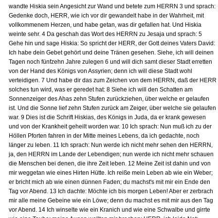
wandte Hiskia sein Angesicht zur Wand und betete zum HERRN 3 und sprach:
Gedenke doch, HERR, wie ich vor dir gewandelt habe in der Wahrheit, mit
vollkommenem Herzen, und habe getan, was dir gefallen hat. Und Hiskia
weinte sehr. 4 Da geschah das Wort des HERRN zu Jesaja und sprach: 5
Gehe hin und sage Hiskia: So spricht der HERR, der Gott deines Vaters David:
Ich habe dein Gebet gehört und deine Tränen gesehen. Siehe, ich will deinen
Tagen noch fünfzehn Jahre zulegen 6 und will dich samt dieser Stadt erretten
von der Hand des Königs von Assyrien; denn ich will diese Stadt wohl
verteidigen. 7 Und habe dir das zum Zeichen von dem HERRN, daß der HERR
solches tun wird, was er geredet hat: 8 Siehe ich will den Schatten am
Sonnenzeiger des Ahas zehn Stufen zurückziehen, über welche er gelaufen
ist. Und die Sonne lief zehn Stufen zurück am Zeiger, über welche sie gelaufen
war. 9 Dies ist die Schrift Hiskias, des Königs in Juda, da er krank gewesen
und von der Krankheit geheilt worden war. 10 Ich sprach: Nun muß ich zu der
Höllen Pforten fahren in der Mitte meines Lebens, da ich gedachte, noch
länger zu leben. 11 Ich sprach: Nun werde ich nicht mehr sehen den HERRN,
ja, den HERRN im Lande der Lebendigen; nun werde ich nicht mehr schauen
die Menschen bei denen, die ihre Zeit leben. 12 Meine Zeit ist dahin und von
mir weggetan wie eines Hirten Hütte. Ich reiße mein Leben ab wie ein Weber;
er bricht mich ab wie einen dünnen Faden; du machst's mit mir ein Ende den
Tag vor Abend. 13 Ich dachte: Möchte ich bis morgen Leben! Aber er zerbrach
mir alle meine Gebeine wie ein Löwe; denn du machst es mit mir aus den Tag
vor Abend. 14 Ich winselte wie ein Kranich und wie eine Schwalbe und girrte