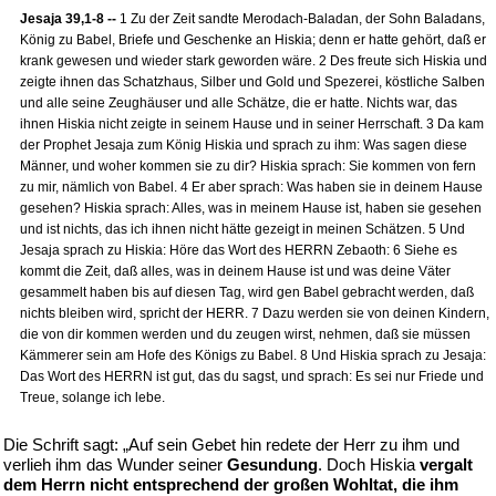
Jesaja 39,1-8 --
1 Zu der Zeit sandte Merodach-Baladan, der Sohn Baladans,
König zu Babel, Briefe und Geschenke an Hiskia; denn er hatte gehört, daß er
krank gewesen und wieder stark geworden wäre. 2 Des freute sich Hiskia und
zeigte ihnen das Schatzhaus, Silber und Gold und Spezerei, köstliche Salben
und alle seine Zeughäuser und alle Schätze, die er hatte. Nichts war, das
ihnen Hiskia nicht zeigte in seinem Hause und in seiner Herrschaft. 3 Da kam
der Prophet Jesaja zum König Hiskia und sprach zu ihm: Was sagen diese
Männer, und woher kommen sie zu dir? Hiskia sprach: Sie kommen von fern
zu mir, nämlich von Babel. 4 Er aber sprach: Was haben sie in deinem Hause
gesehen? Hiskia sprach: Alles, was in meinem Hause ist, haben sie gesehen
und ist nichts, das ich ihnen nicht hätte gezeigt in meinen Schätzen. 5 Und
Jesaja sprach zu Hiskia: Höre das Wort des HERRN Zebaoth: 6 Siehe es
kommt die Zeit, daß alles, was in deinem Hause ist und was deine Väter
gesammelt haben bis auf diesen Tag, wird gen Babel gebracht werden, daß
nichts bleiben wird, spricht der HERR. 7 Dazu werden sie von deinen Kindern,
die von dir kommen werden und du zeugen wirst, nehmen, daß sie müssen
Kämmerer sein am Hofe des Königs zu Babel. 8 Und Hiskia sprach zu Jesaja:
Das Wort des HERRN ist gut, das du sagst, und sprach: Es sei nur Friede und
Treue, solange ich lebe.
Die Schrift sagt: „Auf sein Gebet hin redete der Herr zu ihm und
verlieh ihm das Wunder seiner
Gesundung
. Doch Hiskia
vergalt
dem Herrn nicht entsprechend der großen Wohltat, die ihm