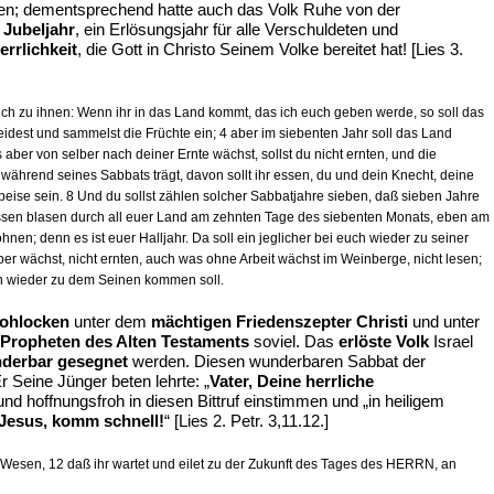
lten; dementsprechend hatte auch das Volk Ruhe von der
 Jubeljahr
, ein Erlösungsjahr für alle Verschuldeten und
errlichkeit
, die Gott in Christo Seinem Volke bereitet hat! [Lies 3.
ch zu ihnen: Wenn ihr in das Land kommt, das ich euch geben werde, so soll das
est und sammelst die Früchte ein; 4 aber im siebenten Jahr soll das Land
er von selber nach deiner Ernte wächst, sollst du nicht ernten, und die
 während seines Sabbats trägt, davon sollt ihr essen, du und dein Knecht, deine
Speise sein. 8 Und du sollst zählen solcher Sabbatjahre sieben, daß sieben Jahre
assen blasen durch all euer Land am zehnten Tage des siebenten Monats, eben am
hnen; denn es ist euer Halljahr. Da soll ein jeglicher bei euch wieder zu seiner
ber wächst, nicht ernten, auch was ohne Arbeit wächst im Weinberge, nicht lesen;
mann wieder zu dem Seinen kommen soll.
rohlocken
unter dem
mächtigen Friedenszepter Christi
und unter
Propheten des Alten Testaments
soviel. Das
erlöste Volk
Israel
derbar gesegnet
werden. Diesen wunderbaren Sabbat der
 Seine Jünger beten lehrte: „
Vater, Deine herrliche
und hoffnungsfroh in diesen Bittruf einstimmen und „in heiligem
 Jesus, komm schnell!
“ [Lies 2. Petr. 3,11.12.]
m Wesen, 12 daß ihr wartet und eilet zu der Zukunft des Tages des HERRN, an