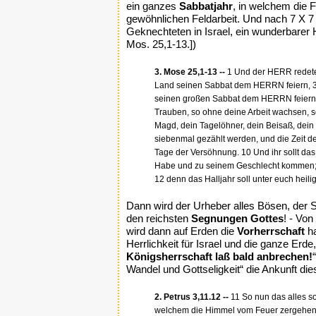
ein ganzes
Sabbatjahr
, in welchem die 
gewöhnlichen Feldarbeit. Und nach 7 X 
Geknechteten in Israel, ein wunderbarer 
Mos. 25,1-13.])
3. Mose 25,1-13 --
1 Und der HERR redete 
Land seinen Sabbat dem HERRN feiern, 3 
seinen großen Sabbat dem HERRN feiern, d
Trauben, so ohne deine Arbeit wachsen, so
Magd, dein Tagelöhner, dein Beisaß, dein 
siebenmal gezählt werden, und die Zeit d
Tage der Versöhnung. 10 Und ihr sollt das f
Habe und zu seinem Geschlecht kommen; 11 
12 denn das Halljahr soll unter euch heili
Dann wird der Urheber alles Bösen, der 
den reichsten
Segnungen Gottes
! - Vo
wird dann auf Erden die
Vorherrschaft
ha
Herrlichkeit für Israel und die ganze Erd
Königsherrschaft laß bald anbrechen!
Wandel und Gottseligkeit“ die Ankunft di
2. Petrus 3,11.12 --
11 So nun das alles so
welchem die Himmel vom Feuer zergehen 