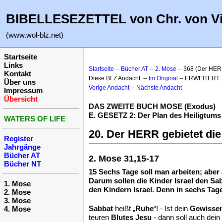
BIBELLESEZETTEL von Chr. von V
(www.wol-blz.net)
Startseite
Links
Startseite
--
Bücher AT
--
2. Mose
-- 368 (Der HER
Kontakt
Diese BLZ Andacht: --
Im Original
-- ERWEITERT
Über uns
Vorige Andacht
--
Nächste Andacht
Impressum
Übersicht
DAS ZWEITE BUCH MOSE (Exodus)
E. GESETZ 2: Der Plan des Heiligtums 
WATERS OF LIFE
20. Der HERR gebietet die
Register
Jahrgänge
Bücher AT
2. Mose 31,15-17
Bücher NT
15 Sechs Tage soll man arbeiten; aber 
Darum sollen die Kinder Israel den Sa
1. Mose
den Kindern Israel. Denn in sechs Ta
2. Mose
3. Mose
Sabbat
heißt „
Ruhe
“! - Ist dein
Gewisse
4. Mose
teuren
Blutes Jesu
- dann soll auch dein