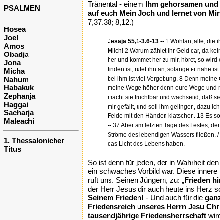
Tränental - einem
Ihm gehorsamen und 
PSALMEN
auf euch Mein Joch und lernet von Mir
7,37.38; 8,12.)
Hosea
Joel
Jesaja 55,1-3.6-13 --
1 Wohlan, alle, die 
Amos
Milch! 2 Warum zählet ihr Geld dar, da kei
Obadja
her und kommet her zu mir, höret, so wir
Jona
finden ist; rufet ihn an, solange er nahe
Micha
Nahum
bei ihm ist viel Vergebung. 8 Denn meine
Habakuk
meine Wege höher denn eure Wege und me
Zephanja
macht sie fruchtbar und wachsend, daß sie
Haggai
mir gefällt, und soll ihm gelingen, dazu 
Sacharja
Felde mit den Händen klatschen. 13 Es s
Maleachi
--
37 Aber am letzten Tage des Festes, der 
Ströme des lebendigen Wassers fließen. /
1. Thessalonicher
das Licht des Lebens haben.
Titus
So ist denn für jeden, der in Wahrheit de
ein schwaches Vorbild war. Diese innere
ruft uns. Seinen Jüngern, zu: „
Frieden hi
der Herr Jesus dir auch heute ins Herz sc
Seinem Frieden!
- Und auch für die
gan
Friedensreich unseres Herrn Jesu Chri
tausendjährige Friedensherrschaft
wir