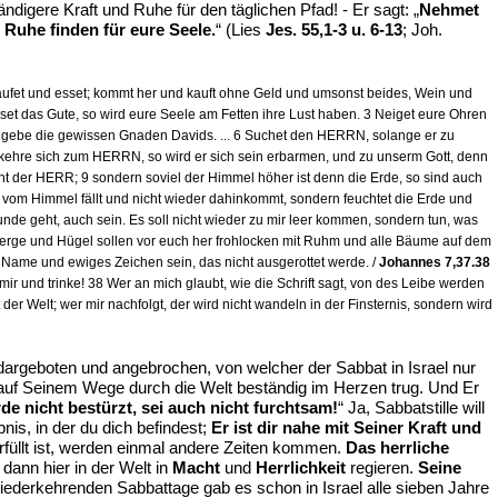
digere Kraft und Ruhe für den täglichen Pfad! - Er sagt: „
Nehmet
 Ruhe finden für eure Seele.
“ (Lies
Jes. 55,1-3 u. 6-13
; Joh.
 kaufet und esset; kommt her und kauft ohne Geld und umsonst beides, Wein und
 esset das Gute, so wird eure Seele am Fetten ihre Lust haben. 3 Neiget eure Ohren
ch gebe die gewissen Gnaden Davids. ... 6 Suchet den HERRN, solange er zu
bekehre sich zum HERRN, so wird er sich sein erbarmen, und zu unserm Gott, denn
t der HERR; 9 sondern soviel der Himmel höher ist denn die Erde, so sind auch
 Himmel fällt und nicht wieder dahinkommt, sondern feuchtet die Erde und
nde geht, auch sein. Es soll nicht wieder zu mir leer kommen, sondern tun, was
n. Berge und Hügel sollen vor euch her frohlocken mit Ruhm und alle Bäume auf dem
Name und ewiges Zeichen sein, das nicht ausgerottet werde. /
Johannes 7,37.38
mir und trinke! 38 Wer an mich glaubt, wie die Schrift sagt, von des Leibe werden
er Welt; wer mir nachfolgt, der wird nicht wandeln in der Finsternis, sondern wird
argeboten und angebrochen, von welcher der Sabbat in Israel nur
e auf Seinem Wege durch die Welt beständig im Herzen trug. Und Er
de nicht bestürzt, sei auch nicht furchtsam!
“ Ja, Sabbatstille will
nis, in der du dich befindest;
Er ist dir nahe mit Seiner Kraft und
erfüllt ist, werden einmal andere Zeiten kommen.
Das herrliche
dann hier in der Welt in
Macht
und
Herrlichkeit
regieren.
Seine
iederkehrenden Sabbattage gab es schon in Israel alle sieben Jahre