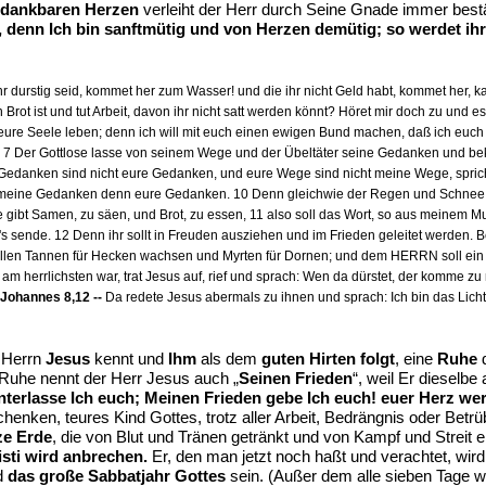
dankbaren Herzen
verleiht der Herr durch Seine Gnade immer bestän
, denn Ich bin sanftmütig und von Herzen demütig; so werdet ihr
ihr durstig seid, kommet her zum Wasser! und die ihr nicht Geld habt, kommet her,
n Brot ist und tut Arbeit, davon ihr nicht satt werden könnt? Höret mir doch zu und
d eure Seele leben; denn ich will mit euch einen ewigen Bund machen, daß ich eu
 ist. 7 Der Gottlose lasse von seinem Wege und der Übeltäter seine Gedanken und 
 Gedanken sind nicht eure Gedanken, und eure Wege sind nicht meine Wege, sprich
ine Gedanken denn eure Gedanken. 10 Denn gleichwie der Regen und Schnee vom
 gibt Samen, zu säen, und Brot, zu essen, 11 also soll das Wort, so aus meinem Mu
ich's sende. 12 Denn ihr sollt in Freuden ausziehen und im Frieden geleitet werde
ollen Tannen für Hecken wachsen und Myrten für Dornen; und dem HERRN soll ein 
am herrlichsten war, trat Jesus auf, rief und sprach: Wen da dürstet, der komme zu 
Johannes 8,12 --
Da redete Jesus abermals zu ihnen und sprach: Ich bin das Licht d
n Herrn
Jesus
kennt und
Ihm
als dem
guten Hirten folgt
, eine
Ruhe
d
 Ruhe nennt der Herr Jesus auch „
Seinen Frieden
“, weil Er dieselb
nterlasse Ich euch; Meinen Frieden gebe Ich euch! euer Herz wer
henken, teures Kind Gottes, trotz aller Arbeit, Bedrängnis oder Betrüb
ze Erde
, die von Blut und Tränen getränkt und von Kampf und Streit 
sti wird anbrechen.
Er, den man jetzt noch haßt und verachtet, wird 
d
das große Sabbatjahr Gottes
sein. (Außer dem alle sieben Tage w