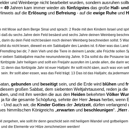
Felder und Weinberge nicht bearbeitet wurden, sondern ausruhen sol
7 =
49
Jahren kam immer wieder als
fünfzigstes
das große
Hall- und
Hinweis auf die
Erlösung
und
Befreiung
- auf die
ewige Ruhe
und
H
mit Mose auf dem Berge Sinai und sprach: 2 Rede mit den Kindern Israel und spri
daß du sechs Jahre dein Feld besäest und sechs Jahre deinen Weinberg beschneid
arin du dein Feld nicht besäen noch deinen Weinberg beschneiden sollst. 5 Was ab
llst du nicht lesen, dieweil es ein Sabbatjahr des Landes ist. 6 Aber was das Land
Fremdling bei dir, 7 dein Vieh und die Tiere in deinem Lande; alle Früchte sollen 
er sieben Sabbatjahre mache neunundvierzig Jahre. 9 Da sollst du die Posaune l
ünfzigste Jahr heiligen und sollt ein Freijahr ausrufen im Lande allen, die darin wo
denn das fünfzigste Jahr ist euer Halljahr. Ihr sollt nicht säen, auch was von sel
g sein. Ihr sollt aber essen, was das Feld trägt. 13 Das ist das Halljahr, da jeder
Satan,
gebunden
und
beseitigt
sein, und die Erde wird
blühen
und
f
n diesem großen Sabbat, dem siebenten Weltjahrtausend, reden ja die
ben, und mit ihm werden die aus den
Heiden
bekehrten
Völker Wun
e, ja für die gesamte Schöpfung, sehnte der Herr
Jesus
herbei, wenn Er
“ - Und auch wir, die
Kinder Gottes
der
Jetztzeit
, dürfen verlangend 
eses himmlischen Königreichs „
erwarten
und
beschleunigen
“. „
Herr
ll zergehen, wie sollt ihr denn geschickt sein mit heiligem Wandel und gottselige
und die Elemente vor Hitze zerschmelzen werden!