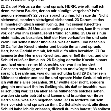
21 Da trat Petrus zu ihm und sprach: HERR, wie oft muß ich
denn meinem Bruder, der an mir sündigt, vergeben? Ist's
genug siebenmal? 22 Jesus sprach zu ihm: Ich sage dir: Nicht
siebenmal, sondern siebzigmal siebenmal. 23 Darum ist das
Himmelreich gleich einem König, der mit seinen Knechten
rechnen wollte. 24 Und als er anfing zu rechnen, kam ihm einer
vor, der war ihm zehntausend Pfund schuldig. 25 Da er's nun
nicht hatte, zu bezahlen, hieß der Herr verkaufen ihn und sein
Weib und seine Kinder und alles, was er hatte, und bezahlen.
26 Da fiel der Knecht nieder und betete ihn an und sprach:
Herr, habe Geduld mit mir, ich will dir's alles bezahlen. 27 Da
jammerte den Herrn des Knechtes, und er ließ ihn los, und die
Schuld erließ er ihm auch. 28 Da ging derselbe Knecht hinaus
und fand einen seiner Mitknechte, der war ihm hundert
Groschen schuldig; und er griff ihn an und würgte ihn und
sprach: Bezahle mir, was du mir schuldig bist! 29 Da fiel sein
Mitknecht nieder und bat ihn und sprach: Habe Geduld mit mir;
ich will dir's alles bezahlen. 30 Er wollte aber nicht, sondern
ging hin und warf ihn ins Gefängnis, bis daß er bezahlte, was
er schuldig war. 31 Da aber seine Mitknechte solches sahen,
wurden sie sehr betrübt und kamen und brachten vor ihren
Herrn alles, was sich begeben hatte. 32 Da forderte ihn sein
Herr vor sich und sprach zu ihm: Du Schalksknecht, alle diese
Schuld habe ich dir erlassen, dieweil du mich batest; 33 solltest