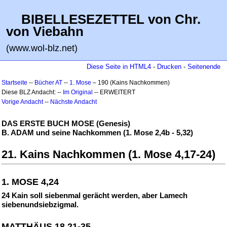
BIBELLESEZETTEL von Chr.
von Viebahn
(www.wol-blz.net)
Diese Seite in HTML4
-
Drucken
-
Seitenende
Startseite
--
Bücher AT
--
1. Mose
– 190 (Kains Nachkommen)
Diese BLZ Andacht: --
Im Original
-- ERWEITERT
Vorige Andacht
--
Nächste Andacht
DAS ERSTE BUCH MOSE (Genesis)
B. ADAM und seine Nachkommen (1. Mose 2,4b - 5,32)
21. Kains Nachkommen (1. Mose 4,17-24)
1. MOSE 4,24
24 Kain soll siebenmal gerächt werden, aber Lamech
siebenundsiebzigmal.
MATTHÄUS 18,21-35