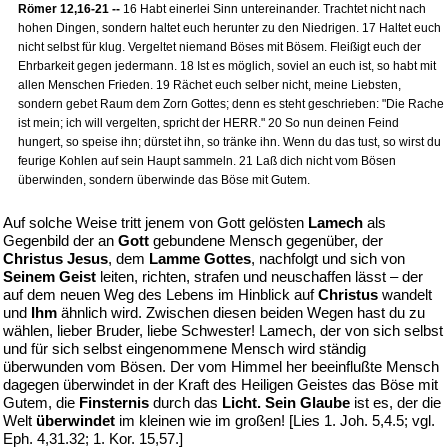
Römer 12,16-21 --
16 Habt einerlei Sinn untereinander. Trachtet nicht nach
hohen Dingen, sondern haltet euch herunter zu den Niedrigen. 17 Haltet euch
nicht selbst für klug. Vergeltet niemand Böses mit Bösem. Fleißigt euch der
Ehrbarkeit gegen jedermann. 18 Ist es möglich, soviel an euch ist, so habt mit
allen Menschen Frieden. 19 Rächet euch selber nicht, meine Liebsten,
sondern gebet Raum dem Zorn Gottes; denn es steht geschrieben: "Die Rache
ist mein; ich will vergelten, spricht der HERR." 20 So nun deinen Feind
hungert, so speise ihn; dürstet ihn, so tränke ihn. Wenn du das tust, so wirst du
feurige Kohlen auf sein Haupt sammeln. 21 Laß dich nicht vom Bösen
überwinden, sondern überwinde das Böse mit Gutem.
Auf solche Weise tritt jenem von Gott gelösten
Lamech
als
Gegenbild der an
Gott
gebundene Mensch gegenüber, der
Christus Jesus
, dem
Lamme Gottes
, nachfolgt und sich von
Seinem Geist
leiten, richten, strafen und neuschaffen lässt – der
auf dem neuen Weg des Lebens im Hinblick auf
Christus
wandelt
und
Ihm
ähnlich wird. Zwischen diesen beiden Wegen hast du zu
wählen, lieber Bruder, liebe Schwester! Lamech, der von sich selbst
und für sich selbst eingenommene Mensch wird ständig
überwunden vom Bösen. Der vom Himmel her beeinflußte Mensch
dagegen überwindet in der Kraft des Heiligen Geistes das Böse mit
Gutem, die
Finsternis
durch das
Licht. Sein Glaube
ist es, der die
Welt
überwindet
im kleinen wie im großen! [Lies 1. Joh. 5,4.5; vgl.
Eph. 4,31.32; 1. Kor. 15,57.]