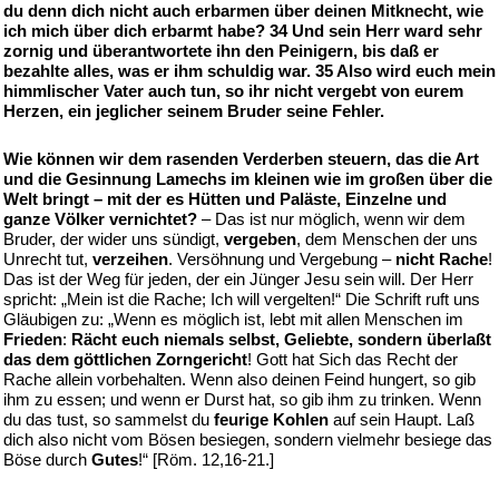
du denn dich nicht auch erbarmen über deinen Mitknecht, wie
ich mich über dich erbarmt habe? 34 Und sein Herr ward sehr
zornig und überantwortete ihn den Peinigern, bis daß er
bezahlte alles, was er ihm schuldig war. 35 Also wird euch mein
himmlischer Vater auch tun, so ihr nicht vergebt von eurem
Herzen, ein jeglicher seinem Bruder seine Fehler.
Wie können wir dem rasenden Verderben steuern, das die Art
und die Gesinnung Lamechs im kleinen wie im großen über die
Welt bringt – mit der es Hütten und Paläste, Einzelne und
ganze Völker vernichtet?
– Das ist nur möglich, wenn wir dem
Bruder, der wider uns sündigt,
vergeben
, dem Menschen der uns
Unrecht tut,
verzeihen
. Versöhnung und Vergebung –
nicht Rache
!
Das ist der Weg für jeden, der ein Jünger Jesu sein will. Der Herr
spricht: „Mein ist die Rache; Ich will vergelten!“ Die Schrift ruft uns
Gläubigen zu: „Wenn es möglich ist, lebt mit allen Menschen im
Frieden
:
Rächt euch niemals selbst, Geliebte, sondern überlaßt
das dem göttlichen Zorngericht
! Gott hat Sich das Recht der
Rache allein vorbehalten. Wenn also deinen Feind hungert, so gib
ihm zu essen; und wenn er Durst hat, so gib ihm zu trinken. Wenn
du das tust, so sammelst du
feurige Kohlen
auf sein Haupt. Laß
dich also nicht vom Bösen besiegen, sondern vielmehr besiege das
Böse durch
Gutes
!“ [Röm. 12,16-21.]