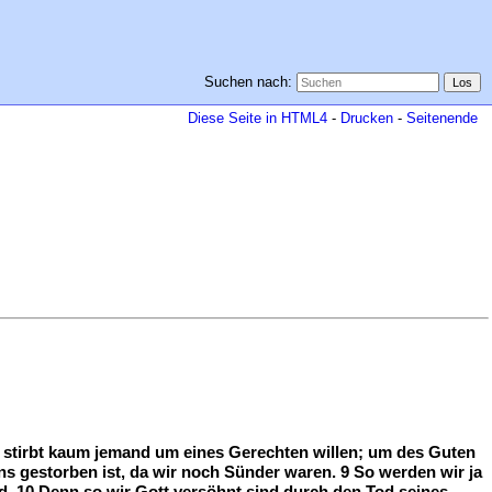
Suchen nach:
Diese Seite in HTML4
-
Drucken
-
Seitenende
n stirbt kaum jemand um eines Gerechten willen; um des Guten
uns gestorben ist, da wir noch Sünder waren. 9 So werden wir ja
. 10 Denn so wir Gott versöhnt sind durch den Tod seines