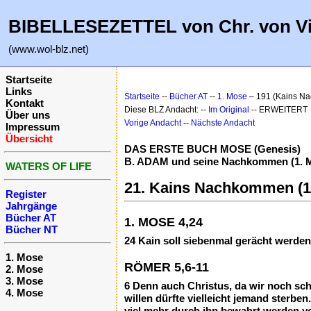
BIBELLESEZETTEL von Chr. von V
(www.wol-blz.net)
Startseite
Links
Startseite
--
Bücher AT
--
1. Mose
– 191 (Kains N
Kontakt
Diese BLZ Andacht: --
Im Original
-- ERWEITERT
Über uns
Vorige Andacht
--
Nächste Andacht
Impressum
Übersicht
DAS ERSTE BUCH MOSE (Genesis)
B. ADAM und seine Nachkommen (1. Mo
WATERS OF LIFE
21. Kains Nachkommen (1.
Register
Jahrgänge
Bücher AT
1. MOSE 4,24
Bücher NT
24 Kain soll siebenmal gerächt werde
1. Mose
RÖMER 5,6-11
2. Mose
3. Mose
6 Denn auch Christus, da wir noch sch
4. Mose
willen dürfte vielleicht jemand sterbe
viel mehr durch ihn bewahrt werden v