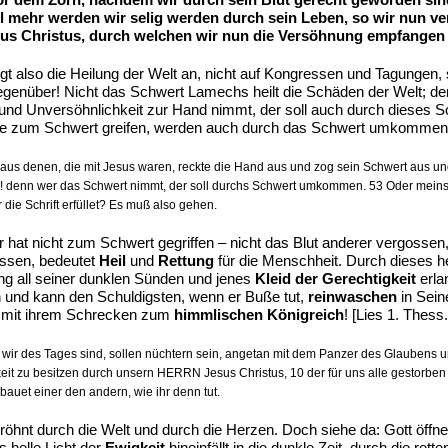
l mehr werden wir selig werden durch sein Leben, so wir nun ver
s Christus, durch welchen wir nun die Versöhnung empfangen
fängt also die Heilung der Welt an, nicht auf Kongressen und Tagungen
enüber! Nicht das Schwert Lamechs heilt die Schäden der Welt; de
 und Unversöhnlichkeit zur Hand nimmt, der soll auch durch dieses
 die zum Schwert greifen, werden auch durch das Schwert umkommen!“
 aus denen, die mit Jesus waren, reckte die Hand aus und zog sein Schwert aus u
t! denn wer das Schwert nimmt, der soll durchs Schwert umkommen. 53 Oder meinst 
ie Schrift erfüllet? Es muß also gehen.
r hat nicht zum Schwert gegriffen – nicht das Blut anderer vergosse
ossen, bedeutet
Heil
und
Rettung
für die Menschheit. Durch dieses he
g all seiner dunklen Sünden und jenes
Kleid der Gerechtigkeit
erla
 und kann den Schuldigsten, wenn er Buße tut,
reinwaschen
in Seine
t mit ihrem Schrecken zum
himmlischen Königreich
! [Lies 1. Thess.
e wir des Tages sind, sollen nüchtern sein, angetan mit dem Panzer des Glaubens 
eit zu besitzen durch unsern HERRN Jesus Christus, 10 der für uns alle gestorben i
uet einer den andern, wie ihr denn tut.
röhnt durch die Welt und durch die Herzen. Doch siehe da: Gott öffn
 helle Licht der
Ewigkeit
hineinfällt in die dunkle Zeit, durch die r