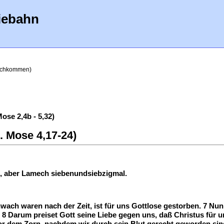
iebahn
achkommen)
se 2,4b - 5,32)
 Mose 4,17-24)
n, aber Lamech siebenundsiebzigmal.
wach waren nach der Zeit, ist für uns Gottlose gestorben. 7 Nu
n. 8 Darum preiset Gott seine Liebe gegen uns, daß Christus für 
or dem Zorn, nachdem wir durch sein Blut gerecht geworden sind