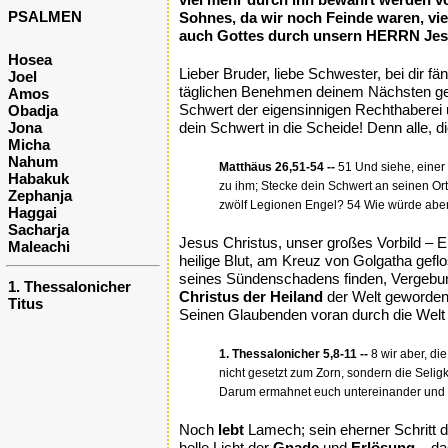
PSALMEN
Sohnes, da wir noch Feinde waren, vie
auch Gottes durch unsern HERRN Jesu
Hosea
Lieber Bruder, liebe Schwester, bei dir 
Joel
täglichen Benehmen deinem Nächsten geg
Amos
Schwert der eigensinnigen Rechthaberei
Obadja
Jona
dein Schwert in die Scheide! Denn alle,
Micha
Nahum
Matthäus 26,51-54 --
51 Und siehe, einer
Habakuk
zu ihm; Stecke dein Schwert an seinen Or
Zephanja
zwölf Legionen Engel? 54 Wie würde aber d
Haggai
Sacharja
Jesus Christus, unser großes Vorbild – E
Maleachi
heilige Blut, am Kreuz von Golgatha gefl
seines Sündenschadens finden, Vergebun
1. Thessalonicher
Christus der Heiland
der Welt geworden
Titus
Seinen Glaubenden voran durch die Wel
1. Thessalonicher 5,8-11 --
8 wir aber, di
nicht gesetzt zum Zorn, sondern die Seligk
Darum ermahnet euch untereinander und ba
Noch
lebt
Lamech; sein eherner Schritt d
helle Licht der
Gnade
und
Erlösung
– das