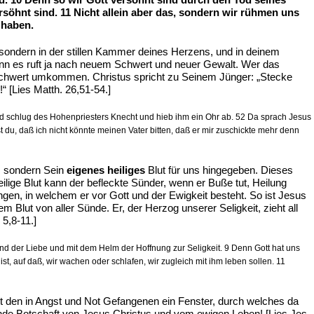
söhnt sind. 11 Nicht allein aber das, sondern wir rühmen uns
 haben.
, sondern in der stillen Kammer deines Herzens, und in deinem
nn es ruft ja nach neuem Schwert und neuer Gewalt. Wer das
 Schwert umkommen. Christus spricht zu Seinem Jünger: „Stecke
 [Lies Matth. 26,51-54.]
nd schlug des Hohenpriesters Knecht und hieb ihm ein Ohr ab. 52 Da sprach Jesus
du, daß ich nicht könnte meinen Vater bitten, daß er mir zuschickte mehr denn
n, sondern Sein
eigenes heiliges
Blut für uns hingegeben. Dieses
ilige Blut kann der befleckte Sünder, wenn er Buße tut, Heilung
ngen, in welchem er vor Gott und der Ewigkeit besteht. So ist Jesus
m Blut von aller Sünde. Er, der Herzog unserer Seligkeit, zieht all
 5,8-11.]
und der Liebe und mit dem Helm der Hoffnung zur Seligkeit. 9 Denn Gott hat uns
st, auf daß, wir wachen oder schlafen, wir zugleich mit ihm leben sollen. 11
et den in Angst und Not Gefangenen ein Fenster, durch welches da
ettende Botschaft von Jesus Christus und vom ewigen Leben! [Lies Jes.