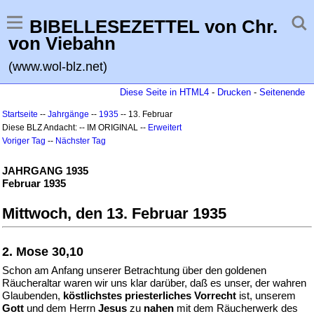
BIBELLESEZETTEL von Chr.
von Viebahn
(www.wol-blz.net)
Diese Seite in HTML4
-
Drucken
-
Seitenende
Startseite
--
Jahrgänge
--
1935
-- 13. Februar
Diese BLZ Andacht: -- IM ORIGINAL --
Erweitert
Voriger Tag
--
Nächster Tag
JAHRGANG 1935
Februar 1935
Mittwoch, den 13. Februar 1935
2. Mose 30,10
Schon am Anfang unserer Betrachtung über den goldenen
Räucheraltar waren wir uns klar darüber, daß es unser, der wahren
Glaubenden,
köstlichstes priesterliches Vorrecht
ist, unserem
Gott
und dem Herrn
Jesus
zu
nahen
mit dem Räucherwerk des