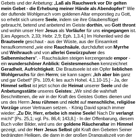
Gebets und der Anbetung: „
Laß als Rauchwerk vor Dir gelten
mein Gebet - die Erhebung meiner Hände als Abendopfer!
“ Wie
der duftende Wohlgeruch vom goldenen Altar emporstieg zu Gott,
so erhebt sich unsere
Seele
, indem sie ihre Glaubensflügel
gebraucht, betend und anbetend im Geiste
dorthin
, wo
Gott thront
und wohin unser Herr
Jesus
als
Vorläufer
für uns
eingegangen
ist.
[Lies Apgesch. 2,33; Hebr. 2,9; Eph. 1,3.4.] Im Hohenlied wird die
Brautseele
geschaut - aus der Wüste, aus der Einsamkeit
heraufkommend „wie eine
Rauchsäule
, durchduftet von
Myrrhe
und
Weihrauch
und von
allerlei Gewürzpulver
des
Salbenmischers
“. - Rauchsäulen steigen kerzengerade
empor
-
ein
wunderschöner Anblick
:
Geistesmenschen
kennzeichnet
Geradheit
,
Aufrichtigkeit
. Die Brautseele ist ein Opfer
lieblichen
Wohlgeruchs
für den
Herrn
; sie kann sagen: „
Ich aber bin
ganz
und gar Gebet!“ [Ps. 109,4: lies auch Hohel. 4,1.10-15.] - Ja, der
Himmel selbst
ist jetzt schon die
Heimat
unserer
Seele
und die
Anbetungsstätte
unseres
Geistes
: „Wir sind die wahrhaft
Beschnittenen, die wir in der Kraft des Geistes Gottes dienen und
uns des Herrn
Jesu rühmen
und
nicht
auf
menschliche, religiöse
Vorzüge
unser Vertrauen setzen. - König David sprach immer
wieder: „
Zu Dir, Herr, erbebe ich meine Seele!
Nach Dir
verlangt
mich!“ [Ps. 25,1; vgl. Ps. 86,4; 143,8.] - In der Offenbarung, diesem
Buch voller Bilder, wird uns der
goldene Räucheraltar
im
Himmel
gezeigt, und der
Herr Jesus Selbst
gibt Kraft den Gebeten Seiner
bedrängten Heiligen, die dann in der großen Drangsalszeit von der