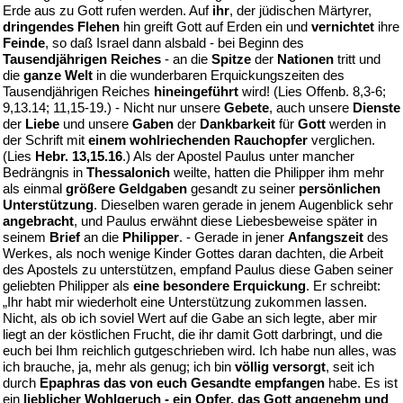
Erde aus zu Gott rufen werden. Auf
ihr
, der jüdischen Märtyrer,
dringendes Flehen
hin greift Gott auf Erden ein und
vernichtet
ihre
Feinde
, so daß Israel dann alsbald - bei Beginn des
Tausendjährigen Reiches
- an die
Spitze
der
Nationen
tritt und
die
ganze Welt
in die wunderbaren Erquickungszeiten des
Tausendjährigen Reiches
hineingeführt
wird! (Lies Offenb. 8,3-6;
9,13.14; 11,15-19.) - Nicht nur unsere
Gebete
, auch unsere
Dienste
der
Liebe
und unsere
Gaben
der
Dankbarkeit
für
Gott
werden in
der Schrift mit
einem wohlriechenden Rauchopfer
verglichen.
(Lies
Hebr. 13,15.16
.) Als der Apostel Paulus unter mancher
Bedrängnis in
Thessalonich
weilte, hatten die Philipper ihm mehr
als einmal
größere Geldgaben
gesandt zu seiner
persönlichen
Unterstützung
. Dieselben waren gerade in jenem Augenblick sehr
angebracht
, und Paulus erwähnt diese Liebesbeweise später in
seinem
Brief
an die
Philipper
. - Gerade in jener
Anfangszeit
des
Werkes, als noch wenige Kinder Gottes daran dachten, die Arbeit
des Apostels zu unterstützen, empfand Paulus diese Gaben seiner
geliebten Philipper als
eine besondere Erquickung
. Er schreibt:
„Ihr habt mir wiederholt eine Unterstützung zukommen lassen.
Nicht, als ob ich soviel Wert auf die Gabe an sich legte, aber mir
liegt an der köstlichen Frucht, die ihr damit Gott darbringt, und die
euch bei Ihm reichlich gutgeschrieben wird. Ich habe nun alles, was
ich brauche, ja, mehr als genug; ich bin
völlig versorgt
, seit ich
durch
Epaphras das von euch Gesandte empfangen
habe. Es ist
ein
lieblicher Wohlgeruch - ein Opfer, das Gott angenehm und