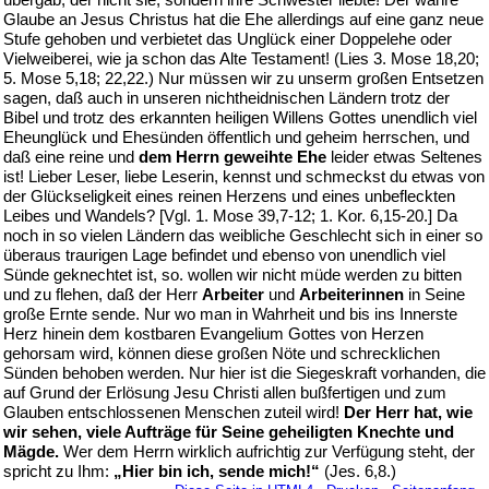
Glaube an Jesus Christus hat die Ehe allerdings auf eine ganz neue
Stufe gehoben und verbietet das Unglück einer Doppelehe oder
Vielweiberei, wie ja schon das Alte Testament! (Lies 3. Mose 18,20;
5. Mose 5,18; 22,22.) Nur müssen wir zu unserm großen Entsetzen
sagen, daß auch in unseren nichtheidnischen Ländern trotz der
Bibel und trotz des erkannten heiligen Willens Gottes unendlich viel
Eheunglück und Ehesünden öffentlich und geheim herrschen, und
daß eine reine und
dem Herrn geweihte Ehe
leider etwas Seltenes
ist! Lieber Leser, liebe Leserin, kennst und schmeckst du etwas von
der Glückseligkeit eines reinen Herzens und eines unbefleckten
Leibes und Wandels? [Vgl. 1. Mose 39,7-12; 1. Kor. 6,15-20.] Da
noch in so vielen Ländern das weibliche Geschlecht sich in einer so
überaus traurigen Lage befindet und ebenso von unendlich viel
Sünde geknechtet ist, so. wollen wir nicht müde werden zu bitten
und zu flehen, daß der Herr
Arbeiter
und
Arbeiterinnen
in Seine
große Ernte sende. Nur wo man in Wahrheit und bis ins Innerste
Herz hinein dem kostbaren Evangelium Gottes von Herzen
gehorsam wird, können diese großen Nöte und schrecklichen
Sünden behoben werden. Nur hier ist die Siegeskraft vorhanden, die
auf Grund der Erlösung Jesu Christi allen bußfertigen und zum
Glauben entschlossenen Menschen zuteil wird!
Der Herr hat, wie
wir sehen, viele Aufträge für Seine geheiligten Knechte und
Mägde.
Wer dem Herrn wirklich aufrichtig zur Verfügung steht, der
spricht zu Ihm:
„Hier bin ich, sende mich!“
(Jes. 6,8.)