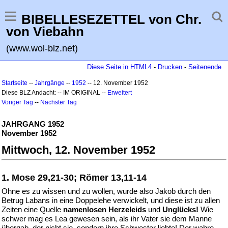
BIBELLESEZETTEL von Chr.
von Viebahn
(www.wol-blz.net)
Diese Seite in HTML4
-
Drucken
-
Seitenende
Startseite
--
Jahrgänge
--
1952
-- 12. November 1952
Diese BLZ Andacht: -- IM ORIGINAL --
Erweitert
Voriger Tag
--
Nächster Tag
JAHRGANG 1952
November 1952
Mittwoch, 12. November 1952
1. Mose 29,21-30; Römer 13,11-14
Ohne es zu wissen und zu wollen, wurde also Jakob durch den
Betrug Labans in eine Doppelehe verwickelt, und diese ist zu allen
Zeiten eine Quelle
namenlosen Herzeleids
und
Unglücks!
Wie
schwer mag es Lea gewesen sein, als ihr Vater sie dem Manne
übergab, der nicht sie, sondern ihre Schwester liebte! Der wahre