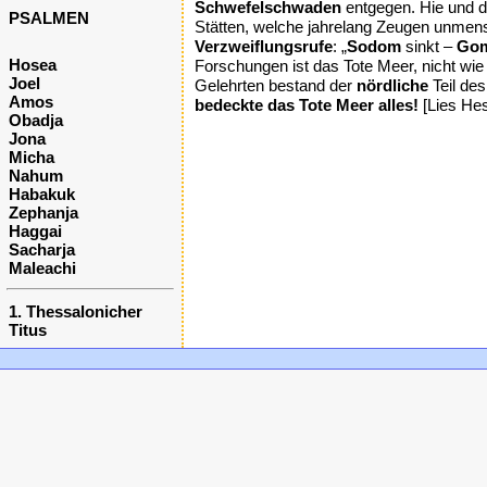
Schwefelschwaden
entgegen. Hie und 
PSALMEN
Stätten, welche jahrelang Zeugen unmen
Verzweiflungsrufe
: „
Sodom
sinkt –
Gom
Hosea
Forschungen ist das Tote Meer, nicht w
Joel
Gelehrten bestand der
nördliche
Teil de
Amos
bedeckte das Tote Meer alles!
[Lies Hes
Obadja
Jona
Micha
Nahum
Habakuk
Zephanja
Haggai
Sacharja
Maleachi
1. Thessalonicher
Titus