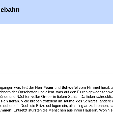
iebahn
gangen war, ließ der Herr
Feuer
und
Schwefel
vom Himmel herab a
hnern der Ortschaften und allem, was auf den Fluren gewachsen war.
de und Nächten voller Greuel in tiefem Schlaf. Da fielen schrecklic
 sich herab
. Viele blieben trotzdem im Taumel des Schlafes, andere
chon oft. Doch die Blitze schlugen ein, alles fing an zu brennen, se
lammen!
Entsetzt stürzten die Menschen aus ihren Häusern. Wohin sol