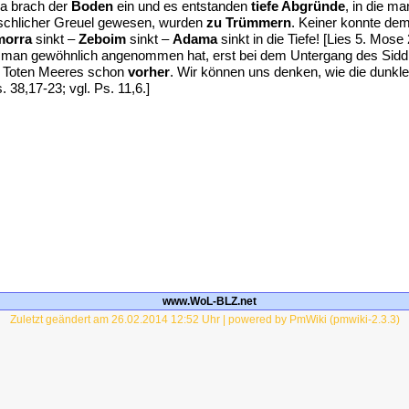
da brach der
Boden
ein und es entstanden
tiefe Abgründe
, in die m
schlicher Greuel gewesen, wurden
zu Trümmern
. Keiner konnte dem
orra
sinkt –
Zeboim
sinkt –
Adama
sinkt in die Tiefe! [Lies 5. Mos
ie man gewöhnlich angenommen hat, erst bei dem Untergang des Sid
s Toten Meeres schon
vorher
. Wir können uns denken, wie die dunkle
. 38,17-23; vgl. Ps. 11,6.]
www.WoL-BLZ.net
Zuletzt geändert am 26.02.2014 12:52 Uhr | powered by PmWiki (pmwiki-2.3.3)