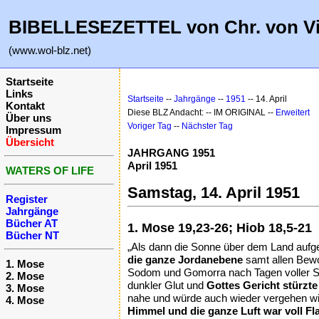
BIBELLESEZETTEL von Chr. von V
(www.wol-blz.net)
Startseite
Links
Startseite
--
Jahrgänge
--
1951
-- 14. April
Kontakt
Diese BLZ Andacht: -- IM ORIGINAL --
Erweitert
Über uns
Voriger Tag
--
Nächster Tag
Impressum
Übersicht
JAHRGANG 1951
April 1951
WATERS OF LIFE
Samstag, 14. April 1951
Register
Jahrgänge
Bücher AT
1. Mose 19,23-26; Hiob 18,5-21
Bücher NT
„Als dann die Sonne über dem Land aufge
die ganze Jordanebene
samt allen Bewo
1. Mose
Sodom und Gomorra nach Tagen voller Sün
2. Mose
dunkler Glut und
Gottes Gericht stürzte
3. Mose
nahe und würde auch wieder vergehen wie s
4. Mose
Himmel und die ganze Luft war voll F