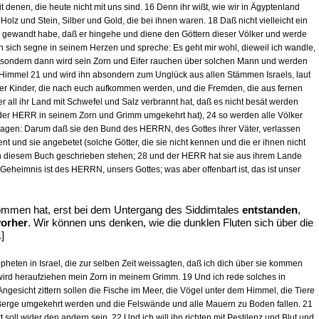
 denen, die heute nicht mit uns sind. 16 Denn ihr wißt, wie wir in Ägyptenland
lz und Stein, Silber und Gold, die bei ihnen waren. 18 Daß nicht vielleicht ein
 gewandt habe, daß er hingehe und diene den Göttern dieser Völker und werde
h sich segne in seinem Herzen und spreche: Es geht mir wohl, dieweil ich wandle,
; sondern dann wird sein Zorn und Eifer rauchen über solchen Mann und werden
 Himmel 21 und wird ihn absondern zum Unglück aus allen Stämmen Israels, laut
er Kinder, die nach euch aufkommen werden, und die Fremden, die aus fernen
ll ihr Land mit Schwefel und Salz verbrannt hat, daß es nicht besät werden
der HERR in seinem Zorn und Grimm umgekehrt hat), 24 so werden alle Völker
agen: Darum daß sie den Bund des HERRN, des Gottes ihrer Väter, verlassen
 und sie angebetet (solche Götter, die sie nicht kennen und die er ihnen nicht
 in diesem Buch geschrieben stehen; 28 und der HERR hat sie aus ihrem Lande
eheimnis ist des HERRN, unsers Gottes; was aber offenbart ist, das ist unser
ommen hat, erst bei dem Untergang des Siddimtales
entstanden
,
vorher
. Wir können uns denken, wie die dunklen Fluten sich über die
]
pheten in Israel, die zur selben Zeit weissagten, daß ich dich über sie kommen
 wird heraufziehen mein Zorn in meinem Grimm. 19 Und ich rede solches in
ngesicht zittern sollen die Fische im Meer, die Vögel unter dem Himmel, die Tiere
e Berge umgekehrt werden und die Felswände und alle Mauern zu Boden fallen. 21
soll wider den andern sein. 22 Und ich will ihn richten mit Pestilenz und Blut und