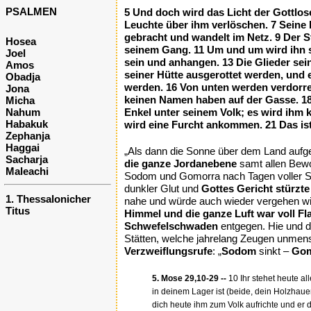
PSALMEN
5 Und doch wird das Licht der Gottlose
Leuchte über ihm verlöschen. 7 Seine k
gebracht und wandelt im Netz. 9 Der Str
Hosea
seinem Gang. 11 Um und um wird ihn sc
Joel
sein und anhangen. 13 Die Glieder sei
Amos
seiner Hütte ausgerottet werden, und e
Obadja
werden. 16 Von unten werden verdorre
Jona
keinen Namen haben auf der Gasse. 18 
Micha
Nahum
Enkel unter seinem Volk; es wird ihm 
Habakuk
wird eine Furcht ankommen. 21 Das ist
Zephanja
Haggai
„Als dann die Sonne über dem Land aufge
Sacharja
die ganze Jordanebene
samt allen Bewo
Maleachi
Sodom und Gomorra nach Tagen voller Sün
dunkler Glut und
Gottes Gericht stürzte
1. Thessalonicher
nahe und würde auch wieder vergehen wie s
Titus
Himmel und die ganze Luft war voll F
Schwefelschwaden
entgegen. Hie und 
Stätten, welche jahrelang Zeugen unmen
Verzweiflungsrufe
: „
Sodom
sinkt –
Gom
5. Mose 29,10-29 --
10 Ihr stehet heute al
in deinem Lager ist (beide, dein Holzhaue
dich heute ihm zum Volk aufrichte und er 