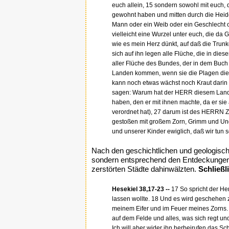
euch allein, 15 sondern sowohl mit euch, d
gewohnt haben und mitten durch die Heiden
Mann oder ein Weib oder ein Geschlecht 
vielleicht eine Wurzel unter euch, die da
wie es mein Herz dünkt, auf daß die Trun
sich auf ihn legen alle Flüche, die in d
aller Flüche des Bundes, der in dem Buc
Landen kommen, wenn sie die Plagen diese
kann noch etwas wächst noch Kraut darin
sagen: Warum hat der HERR diesem Lande 
haben, den er mit ihnen machte, da er sie
verordnet hat), 27 darum ist des HERRN Z
gestoßen mit großem Zorn, Grimm und Ungn
und unserer Kinder ewiglich, daß wir tun 
Nach den geschichtlichen und geologisc
sondern entsprechend den Entdeckungen
zerstörten Städte dahinwälzten.
Schließl
Hesekiel 38,17-23 --
17 So spricht der Her
lassen wollte. 18 Und es wird geschehen 
meinem Eifer und im Feuer meines Zorns. D
auf dem Felde und alles, was sich regt u
Ich will aber wider ihn herbeirufen das Sc