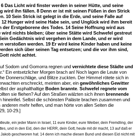
6 Das Licht wird finster werden in seiner Hütte, und seine
wird ihn fällen. 8 Denn er ist mit seinen Füßen in den Strick
 10 Sein Strick ist gelegt in die Erde, und seine Falle auf
. 12 Hunger wird seine Habe sein, und Unglück wird ihm bereit
en der Erstgeborene des Todes. 14 Seine Hoffnung wird aus
 wird nichts bleiben; über seine Stätte wird Schwefel gestreut
Sein Gedächtnis wird vergehen in dem Lande, und er wird
en verstoßen werden. 19 Er wird keine Kinder haben und keine
erden sich über seinen Tag entsetzen; und die vor ihm sind,
ott nicht achtet.
uf Sodom und Gomorra regnen und
vernichtete diese Städte und
“ Ein entsetzlicher Morgen brach an! Noch lagen die Leute von
he Donnerschläge, und Blitze zuckten. Der Himmel rötete sich in
 erwachten erschreckt, meinten aber, ein
gewöhnliches Gewitter
lbst der asphalthaltige
Boden brannte
.
Schwefel regnete vom
lten sie fliehen? Auf den Straßen wälzten sich ihnen
brennende
an hineinfiel. Selbst die schönsten Paläste brachen zusammen und
 anderen mehr helfen, und man hörte von allen Seiten die
29, 10-29.]
eute, ein jeder Mann in Israel, 11 eure Kinder, eure Weiber, dein Fremdling, der
s, und in den Eid, den der HERR, dein Gott, heute mit dir macht, 13 auf daß er
und Jakob geschworen hat. 14 denn ich mache diesen Bund und diesen Eid nicht mit