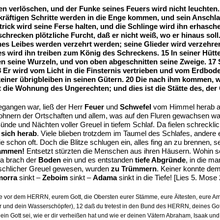
n verlöschen, und der Funke seines Feuers wird nicht leuchten. 
räftigen Schritte werden in die Enge kommen, und sein Anschlag 
ick wird seine Ferse halten, und die Schlinge wird ihn erhaschen.
hrecken plötzliche Furcht, daß er nicht weiß, wo er hinaus soll
nes Leibes werden verzehrt werden; seine Glieder wird verzehr
s wird ihn treiben zum König des Schreckens. 15 In seiner Hütte
n seine Wurzeln, und von oben abgeschnitten seine Zweige. 17 
Er wird vom Licht in die Finsternis vertrieben und vom Erdbod
keiner übrigbleiben in seinen Gütern. 20 Die nach ihm kommen, w
 die Wohnung des Ungerechten; und dies ist die Stätte des, der G
gangen war, ließ der Herr
Feuer
und
Schwefel
vom Himmel herab a
hnern der Ortschaften und allem, was auf den Fluren gewachsen war.
de und Nächten voller Greuel in tiefem Schlaf. Da fielen schrecklic
 sich herab
. Viele blieben trotzdem im Taumel des Schlafes, andere
chon oft. Doch die Blitze schlugen ein, alles fing an zu brennen, se
lammen!
Entsetzt stürzten die Menschen aus ihren Häusern. Wohin sol
da brach der
Boden
ein und es entstanden
tiefe Abgründe
, in die m
schlicher Greuel gewesen, wurden
zu Trümmern
. Keiner konnte dem
orra
sinkt –
Zeboim
sinkt –
Adama
sinkt in die Tiefe! [Lies 5. Mose 
le vor dem HERRN, eurem Gott, die Obersten eurer Stämme, eure Ältesten, eure Amtl
r und dein Wasserschöpfer), 12 daß du tretest in den Bund des HERRN, deines Gotte
dein Gott sei, wie er dir verheißen hat und wie er deinen Vätern Abraham, Isaak 