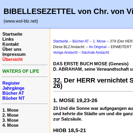
BIBELLESEZETTEL von Chr. von V
(www.wol-blz.net)
Startseite
Links
Startseite
--
Bücher AT
--
1. Mose
-- 379 (Der HERR
Kontakt
Diese BLZ Andacht: --
Im Original
-- ERWEITERT
Über uns
Vorige Andacht
--
Nächste Andacht
Impressum
Übersicht
DAS ERSTE BUCH MOSE (Genesis)
D. ABRAHAM, seine Verwandtschaft und
WATERS OF LIFE
32. Der HERR vernichtet S
Register
26)
Jahrgänge
Bücher AT
Bücher NT
1. MOSE 19,23-26
23 Und die Sonne war aufgegangen au
1. Mose
und kehrte die Städte um und die gan
2. Mose
zur Salzsäule.
3. Mose
4. Mose
HIOB 18,5-21