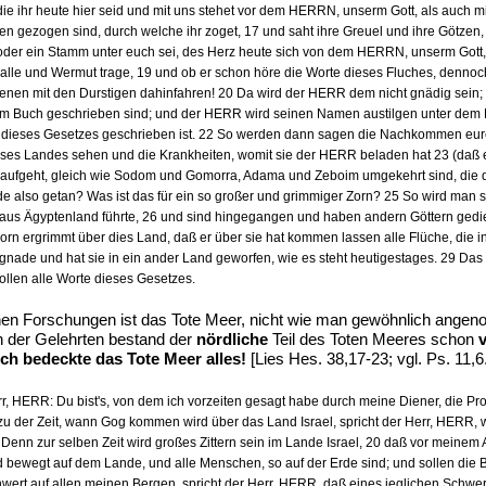
ie ihr heute hier seid und mit uns stehet vor dem HERRN, unserm Gott, als auch mit
 gezogen sind, durch welche ihr zoget, 17 und saht ihre Greuel und ihre Götzen, Ho
oder ein Stamm unter euch sei, des Herz heute sich von dem HERRN, unserm Gott,
 Galle und Wermut trage, 19 und ob er schon höre die Worte dieses Fluches, dennoc
kenen mit den Durstigen dahinfahren! 20 Da wird der HERR dem nicht gnädig sein
iesem Buch geschrieben sind; und der HERR wird seinen Namen austilgen unter dem
h dieses Gesetzes geschrieben ist. 22 So werden dann sagen die Nachkommen eur
s Landes sehen und die Krankheiten, womit sie der HERR beladen hat 23 (daß er a
 aufgeht, gleich wie Sodom und Gomorra, Adama und Zeboim umgekehrt sind, die 
also getan? Was ist das für ein so großer und grimmiger Zorn? 25 So wird man s
 aus Ägyptenland führte, 26 und sind hingegangen und haben andern Göttern gedient
orn ergrimmt über dies Land, daß er über sie hat kommen lassen alle Flüche, die
ade und hat sie in ein ander Land geworfen, wie es steht heutigestages. 29 Das G
sollen alle Worte dieses Gesetzes.
hen Forschungen ist das Tote Meer, nicht wie man gewöhnlich angen
 der Gelehrten bestand der
nördliche
Teil des Toten Meeres schon
ich bedeckte das Tote Meer alles!
[Lies Hes. 38,17-23; vgl. Ps. 11,6.
r, HERR: Du bist's, von dem ich vorzeiten gesagt habe durch meine Diener, die Pro
zu der Zeit, wann Gog kommen wird über das Land Israel, spricht der Herr, HERR,
enn zur selben Zeit wird großes Zittern sein im Lande Israel, 20 daß vor meinem A
nd bewegt auf dem Lande, und alle Menschen, so auf der Erde sind; und sollen di
hwert auf allen meinen Bergen, spricht der Herr, HERR, daß eines jeglichen Schwert 