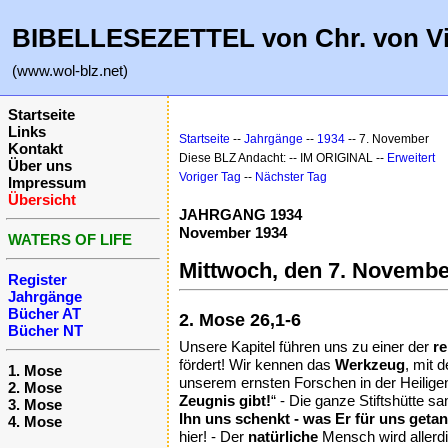
BIBELLESEZETTEL von Chr. von V
(www.wol-blz.net)
Startseite
Links
Startseite
--
Jahrgänge
--
1934
-- 7. November
Kontakt
Diese BLZ Andacht: -- IM ORIGINAL --
Erweitert
Über uns
Voriger Tag
--
Nächster Tag
Impressum
Übersicht
JAHRGANG 1934
November 1934
WATERS OF LIFE
Mittwoch, den 7. Novembe
Register
Jahrgänge
Bücher AT
2. Mose 26,1-6
Bücher NT
Unsere Kapitel führen uns zu einer der
re
fördert! Wir kennen das
Werkzeug
, mit 
1. Mose
unserem ernsten Forschen in der Heiligen 
2. Mose
Zeugnis gibt!
“ - Die ganze Stiftshütte s
3. Mose
Ihn uns schenkt - was Er für uns getan
4. Mose
hier! - Der
natürliche
Mensch wird allerd