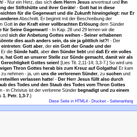
h
! - Nur ein Herz, das sich
dem Herrn Jesus
anvertraut und
Ihn
ng der Stiftshütte und ihrer Geräte
! -
Gott hat in diese
sichten für die Gegenwart und die Zukunft hineingelegt: nur Er
sonderen
Abschnitt. Er beginnt mit der Beschreibung der
em Gott
in der Kraft einer vollbrachten Erlösung
dem Sünder
e für Seine Gegenwart
! - In Kap. 28 und 29 lernen wir die
 und
sich der Anbetung Gottes weihen - Seiner erhabenen
önnte dies auch anders sein, da sie ja göttlich ist?!
- Der
 eintreten
:
Gott aber
, der
ein Gott der Gnade und der
 Er die
Sünde haßt
, aber
den Sünder liebt
und
daß Er ein volles
e, hat Gott an unserer Stelle zur Sünde gemacht, damit wir als
 Gerechtigkeit Gottes seien!
[Lies Tit. 2,11-14; 3,3-7.] So wird uns
wigen Thron Gottes herab bis zum Kreuz auf Golgatha!
Er kam
 zu nehmen - ja, um
uns die verlorenen Sünder
, zu
suchen
und
etwillen verlassen hatte
! -
Der Herr Jesus füllt also durch
taub des Todes und den Staub des Todes vom Thron Gottes
 - in Christus ist der verlorene Sünder
begnadigt und zu einem
es
1. Petr. 1,3-7
.)
Diese Seite in HTML4
-
Drucken
-
Seitenanfang