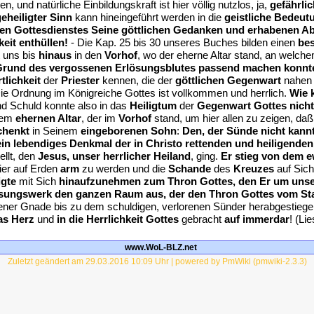
, und natürliche Einbildungskraft ist hier völlig nutzlos, ja,
gefährlic
geheiligter Sinn
kann hineingeführt werden in die
geistliche Bedeutu
chen Gottesdienstes Seine göttlichen Gedanken und erhabenen Ab
eit enthüllen!
- Die Kap. 25 bis 30 unseres Buches bilden einen
be
t uns bis
hinaus
in den
Vorhof
, wo der eherne Altar stand, an welch
 Grund des vergossenen Erlösungsblutes passend machen konnt
tlichkeit
der
Priester
kennen, die der
göttlichen Gegenwart
nahen
Die Ordnung im Königreiche Gottes ist vollkommen und herrlich.
Wie k
nd Schuld konnte also in das
Heiligtum
der
Gegenwart Gottes nicht
dem
ehernen Altar
, der im
Vorhof
stand, um hier allen zu zeigen, daß
chenkt
in Seinem
eingeborenen Sohn
:
Den, der Sünde nicht kannt
in lebendiges Denkmal der in Christo rettenden und heiligenden
llt, den
Jesus, unser herrlicher Heiland
, ging.
Er stieg von dem e
ier auf Erden
arm
zu werden und die
Schande
des
Kreuzes
auf Sich
igte
mit Sich
hinaufzunehmen zum Thron Gottes, den Er um unser
lösungswerk den ganzen Raum aus, der den Thron Gottes vom S
mener Gnade bis zu dem schuldigen, verlorenen Sünder herabgestiegen
as Herz
und
in die Herrlichkeit Gottes
gebracht
auf immerdar
! (Li
www.WoL-BLZ.net
Zuletzt geändert am 29.03.2016 10:09 Uhr | powered by PmWiki (pmwiki-2.3.3)