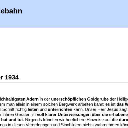
iebahn
r 1934
ichhaltigsten Adern
in der
unerschöpflichen Goldgrube
der Heilig
dem man allein in einem solchen Bergwerk arbeiten kann: es ist
das W
Schrift richtig
leiten
und
unterrichten
kann. Unser Herr Jesus sagt j
amt ihren Geräten ist
voll klarer Unterweisungen über die erhabene
 hat und tut
. Nirgends könnten wir herrlichere Hinweise auf
die dur
ings in diesen Verordnungen und Sinnbildern nichts wahrnehmen könn