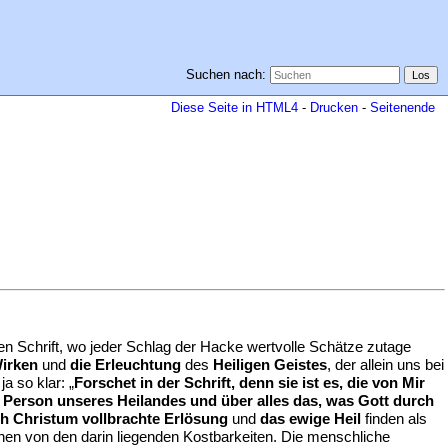
Suchen nach:
Diese Seite in HTML4
-
Drucken
-
Seitenende
en Schrift, wo jeder Schlag der Hacke wertvolle Schätze zutage
irken
und
die Erleuchtung
des
Heiligen Geistes
, der allein uns bei
a so klar: „
Forschet in der Schrift, denn sie ist es, die von Mir
 Person unseres Heilandes und über alles das, was Gott durch
ch Christum vollbrachte Erlösung
und
das ewige Heil
finden als
en von den darin liegenden Kostbarkeiten. Die menschliche