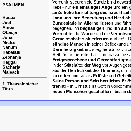
Vernunft ist durch die Sünde blind geworden
PSALMEN
liebt
- nur
ein einfältiges Auge
und
ein 
äußerliche Einrichtung des israelitis
Hosea
kann uns ihre Bedeutung und Herrlichk
Joel
Bundeslade
im
Allerheiligsten
und führ
Amos
begegnen, ihn
begnadigen
und
ihn auf
Obadja
Vorrechte
, die
Würde
und die
Verantwor
Jona
Gemeinschaft sich erfreuen
durften! - 
Micha
sündige Mensch
in seiner Befleckung u
Nahum
Barmherzigkeit ist
, stieg
herab
bis zu 
Habakuk
Heil
für ihn
bereitet
hat - ihm dasselbe
s
Zephanja
Freigesprochene und Gerechtfertigte e
Haggai
in der Stiftshütte
der Weg
vor Augen geste
Sacharja
aus der
Herrlichkeit
des
Himmels
, um h
Maleachi
zu
retten
und sie als
Erlöste
und
Geheil
Seine Person und Sein herrliches Er
1. Thessalonicher
trennt!
- In Christus ist Gott in vollkom
Titus
neuen Menschen geschaffen
- bis an
d