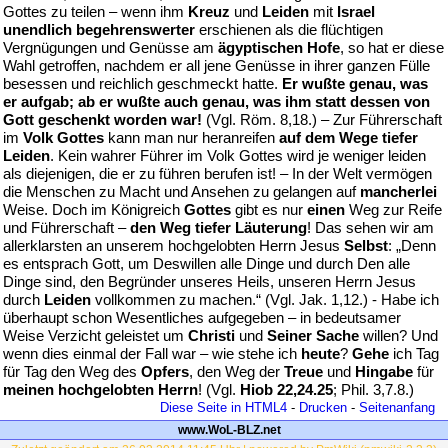
Gottes zu teilen – wenn ihm
Kreuz
und
Leiden
mit
Israel
unendlich begehrenswerter
erschienen als die flüchtigen
Vergnügungen und Genüsse am
ägyptischen Hofe
, so hat er diese
Wahl getroffen, nachdem er all jene Genüsse in ihrer ganzen Fülle
besessen und reichlich geschmeckt hatte.
Er wußte genau, was
er aufgab; ab er wußte auch genau, was ihm statt dessen von
Gott geschenkt worden war!
(Vgl. Röm. 8,18.) – Zur Führerschaft
im
Volk Gottes
kann man nur heranreifen
auf dem Wege tiefer
Leiden
. Kein wahrer Führer im Volk Gottes wird je weniger leiden
als diejenigen, die er zu führen berufen ist! – In der Welt vermögen
die Menschen zu Macht und Ansehen zu gelangen auf
mancherlei
Weise. Doch im Königreich
Gottes
gibt es nur
einen
Weg zur Reife
und Führerschaft –
den Weg tiefer Läuterung
! Das sehen wir am
allerklarsten an unserem hochgelobten Herrn Jesus
Selbst
: „Denn
es entsprach Gott, um Deswillen alle Dinge und durch Den alle
Dinge sind, den Begründer unseres Heils, unseren Herrn Jesus
durch
Leiden
vollkommen zu machen.“ (Vgl. Jak. 1,12.) - Habe ich
überhaupt schon Wesentliches aufgegeben – in bedeutsamer
Weise Verzicht geleistet um
Christi
und
Seiner Sache
willen? Und
wenn dies einmal der Fall war – wie stehe ich
heute
?
Gehe
ich Tag
für Tag den Weg des
Opfers
, den Weg der
Treue
und
Hingabe
für
meinen hochgelobten Herrn
! (Vgl.
Hiob 22,24.25
; Phil. 3,7.8.)
Diese Seite in HTML4
-
Drucken
-
Seitenanfang
www.WoL-BLZ.net