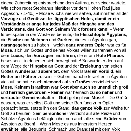
eigene Zubereitung entsprechend dem Auftrag, der seiner wartete.
Wie schön redet Stephanus hierüber vor dem Hohen Rat! [Lies
Apgesch. 7,1-40.] – Mose wuchs wie wir sahen, auf inmitten all der
Vorzüge
und
Genüsse
des
ägyptischen Hofes, damit er ein
Verständnis erlange für jedes Maß der Hingabe und des
Verzichtens, das Gott von Seinem Volk fordern kann
! – Wenn
Israel später in der Wüste es bereute, die
Fleischtöpfe Ägyptens
,
die
Fische
und
Melonen
und
Gurken
, die es in Ägypten gab,
darangegeben
zu haben – welch
ganz anderes Opfer
war es für
Mose
, sich um Gottes und seines Volkes willen zu trennen von all
dem
Luxus
, den
Vorzügen
und
Ehren
, die er am
Hofe Pharaos
besessen – in denen er sich bewegt hatte! So wurde er denn auf
dem Wege der
Hingabe an Gott
und der
Erziehung
von seiten
Gottes
wunderbar zubereitet
, dem Volk Israel ein
Vorbild
, ein
Retter
und
Führer
zu sein. – Gaben manche Israeliten in Ägypten
viel auf, so hatte doch
niemand
auf so
Großes
verzichtet wie
Mose. Keinem Israeliten war Gott aber auch so unendlich groß
und
herrlich geworden
–
keiner
war hernach
zu so naher
und
vertrauter Gemeinschaft
mit
Gott
gelangt wie
Mose
! – Die Größe
dessen, was er selbst Gott und seiner Berufung zum Opfer
gebracht hatte, setzte ihn den Stand,
das ganze Volk
zur Weihe für
Gott zu berufen. Sein
persönlicher
Verzicht auf alle Reize und
Schätze Ägyptens befähigten ihn, nun auch alle seine
Brüder
von
Ägypten zu lösen! – Wenn Mose es aus innerstem Herzen
erwählte
, alle Betrübnis, Schmach und Drangsal mit dem Volk