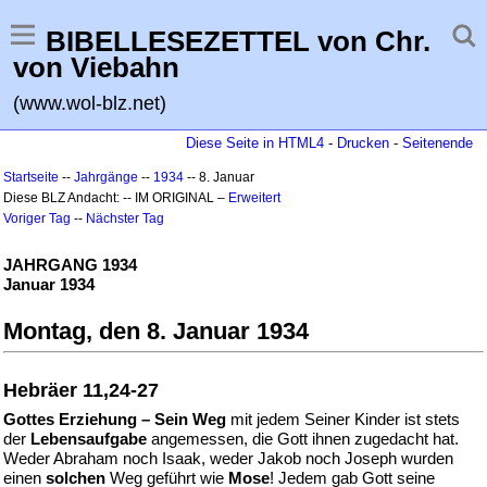
BIBELLESEZETTEL von Chr.
von Viebahn
(www.wol-blz.net)
Diese Seite in HTML4
-
Drucken
-
Seitenende
Startseite
--
Jahrgänge
--
1934
-- 8. Januar
Diese BLZ Andacht: -- IM ORIGINAL –
Erweitert
Voriger Tag
--
Nächster Tag
JAHRGANG 1934
Januar 1934
Montag, den 8. Januar 1934
Hebräer 11,24-27
Gottes Erziehung – Sein Weg
mit jedem Seiner Kinder ist stets
der
Lebensaufgabe
angemessen, die Gott ihnen zugedacht hat.
Weder Abraham noch Isaak, weder Jakob noch Joseph wurden
einen
solchen
Weg geführt wie
Mose
! Jedem gab Gott seine