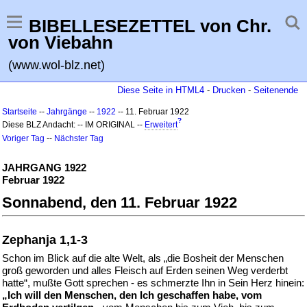
BIBELLESEZETTEL von Chr.
von Viebahn
(www.wol-blz.net)
Diese Seite in HTML4
-
Drucken
-
Seitenende
Startseite
--
Jahrgänge
--
1922
-- 11. Februar 1922
?
Diese BLZ Andacht: -- IM ORIGINAL --
Erweitert
Voriger Tag
--
Nächster Tag
JAHRGANG 1922
Februar 1922
Sonnabend, den 11. Februar 1922
Zephanja 1,1-3
Schon im Blick auf die alte Welt, als „die Bosheit der Menschen
groß geworden und alles Fleisch auf Erden seinen Weg verderbt
hatte“, mußte Gott sprechen - es schmerzte Ihn in Sein Herz hinein:
„Ich will den Menschen, den Ich geschaffen habe, vom