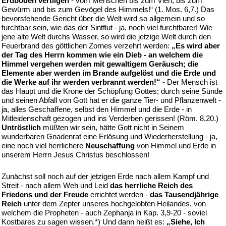
Erdboden vertilgen
- vom Menschen bis zum Vieh, bis zum
Gewürm und bis zum Gevögel des Himmels!“ (1. Mos. 6,7.) Das
bevorstehende Gericht über die Welt wird so allgemein und so
furchtbar sein, wie das der Sintflut - ja, noch viel furchtbarer! Wie
jene alte Welt durchs Wasser, so wird die jetzige Welt durch den
Feuerbrand des göttlichen Zornes verzehrt werden:
„Es wird aber
der Tag des Herrn kommen wie ein Dieb - an welchem die
Himmel vergehen werden mit gewaltigem Geräusch; die
Elemente aber werden im Brande aufgelöst und die Erde und
die Werke auf ihr werden verbrannt werden!“
- Der Mensch ist
das Haupt und die Krone der Schöpfung Gottes; durch seine Sünde
und seinen Abfall von Gott hat er die ganze Tier- und Pflanzenwelt -
ja, alles Geschaffene, selbst den Himmel und die Erde - in
Mitleidenschaft gezogen und ins Verderben gerissen! (Röm. 8,20.)
Untröstlich
müßten wir sein, hätte Gott nicht in Seinem
wunderbaren Gnadenrat eine Erlösung und Wiederherstellung - ja,
eine noch viel herrlichere
Neuschaffung
von Himmel und Erde in
unserem Herrn Jesus Christus beschlossen!
Zunächst soll noch auf der jetzigen Erde nach allem Kampf und
Streit - nach allem Weh und Leid
das herrliche Reich des
Friedens und der Freude
errichtet werden -
das Tausendjährige
Reich
unter dem Zepter unseres hochgelobten Heilandes, von
welchem die Propheten - auch Zephanja in Kap. 3,9-20 - soviel
Kostbares zu sagen wissen.*) Und dann heißt es:
„Siehe, Ich