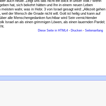
über auch heute. Zeigt uns das nicht ein Blick in unser Volk? Wenn
geben hat, sich bekehrt hätten und Ihn in einem neuen Leben
eisten wahr, was in Hebr. 3 von Israel gesagt wird: „Allezeit gehen
weil der Mensch die Gnade nicht will. Gott ist heilig und kann auf
 über alle Menschengedanken furchtbar wird Sein vernichtender
k Israel an als einen grimmigen Löwen, als einen lauernden Pardel;
ht.
Diese Seite in HTML4
-
Drucken
-
Seitenanfang