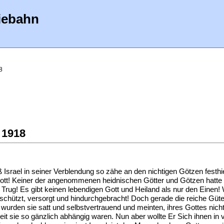
iebahn
8
 1918
srael in seiner Verblendung so zähe an den nichtigen Götzen festhie
gott! Keiner der angenommenen heidnischen Götter und Götzen hatte 
d Trug! Es gibt keinen lebendigen Gott und Heiland als nur den Eine
eschützt, versorgt und hindurchgebracht! Doch gerade die reiche Gü
rden sie satt und selbstvertrauend und meinten, ihres Gottes nicht
t sie so gänzlich abhängig waren. Nun aber wollte Er Sich ihnen in