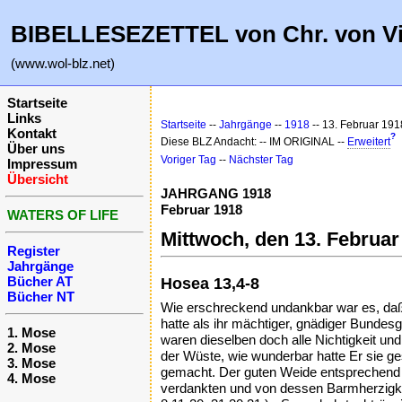
BIBELLESEZETTEL von Chr. von V
(www.wol-blz.net)
Startseite
Links
Startseite
--
Jahrgänge
--
1918
-- 13. Februar 191
Kontakt
?
Diese BLZ Andacht: -- IM ORIGINAL --
Erweitert
Über uns
Voriger Tag
--
Nächster Tag
Impressum
Übersicht
JAHRGANG 1918
Februar 1918
WATERS OF LIFE
Mittwoch, den 13. Februar
Register
Jahrgänge
Bücher AT
Hosea 13,4-8
Bücher NT
Wie erschreckend undankbar war es, daß I
hatte als ihr mächtiger, gnädiger Bundes
1. Mose
waren dieselben doch alle Nichtigkeit un
2. Mose
der Wüste, wie wunderbar hatte Er sie g
3. Mose
gemacht. Der guten Weide entsprechend wu
4. Mose
verdankten und von dessen Barmherzigkei