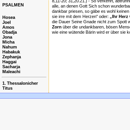
8,11-20; 31,20.21.) - So verkehrt, abtrün
PSALMEN
alle, an denen Gott Sich schon wunderbar
dankbar priesen, so gäbe es wohl keinen 
sie irre mit dem Herzen“ oder:
„Ihr Herz
Hosea
die Dauer Seine Gnade nicht zum Spott w
Joel
Zorn
über die undankbaren, bösen Mensch
Amos
Obadja
wie eine wütende Bärin wird er über sie 
Jona
Micha
Nahum
Habakuk
Zephanja
Haggai
Sacharja
Maleachi
1. Thessalonicher
Titus