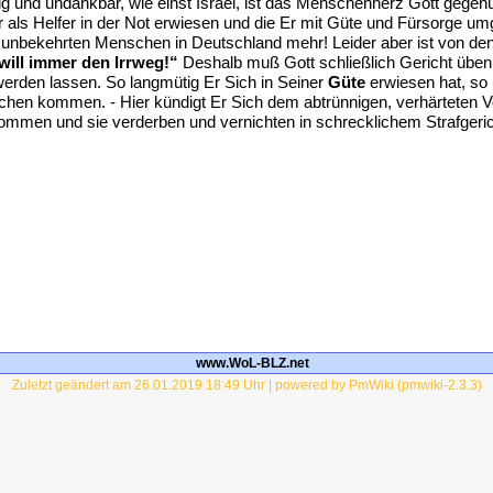
nig und undankbar, wie einst Israel, ist das Menschenherz Gott gegen
 als Helfer in der Not erwiesen und die Er mit Güte und Fürsorge um
unbekehrten Menschen in Deutschland mehr! Leider aber ist von den m
 will immer den Irrweg!“
Deshalb muß Gott schließlich Gericht üben, 
erden lassen. So langmütig Er Sich in Seiner
Güte
erwiesen hat, so
en kommen. - Hier kündigt Er Sich dem abtrünnigen, verhärteten Vol
kommen und sie verderben und vernichten in schrecklichem Strafgeric
www.WoL-BLZ.net
Zuletzt geändert am 26.01.2019 18:49 Uhr | powered by PmWiki (pmwiki-2.3.3)