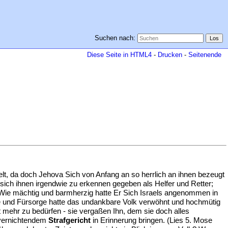
Suchen nach:
Diese Seite in HTML4
-
Drucken
-
Seitenende
lt, da doch Jehova Sich von Anfang an so herrlich an ihnen bezeugt
sich ihnen irgendwie zu erkennen gegeben als Helfer und Retter;
n! Wie mächtig und barmherzig hatte Er Sich Israels angenommen in
te und Fürsorge hatte das undankbare Volk verwöhnt und hochmütig
 mehr zu bedürfen - sie vergaßen Ihn, dem sie doch alles
 vernichtendem
Strafgericht
in Erinnerung bringen. (Lies 5. Mose