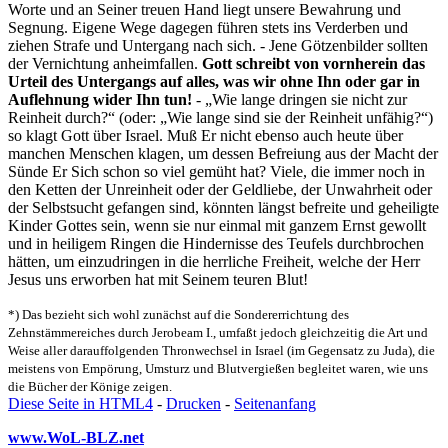
Worte und an Seiner treuen Hand liegt unsere Bewahrung und
Segnung. Eigene Wege dagegen führen stets ins Verderben und
ziehen Strafe und Untergang nach sich. - Jene Götzenbilder sollten
der Vernichtung anheimfallen.
Gott schreibt von vornherein das
Urteil des Untergangs auf alles, was wir ohne Ihn oder gar in
Auflehnung wider Ihn tun!
- „Wie lange dringen sie nicht zur
Reinheit durch?“ (oder: „Wie lange sind sie der Reinheit unfähig?“)
so klagt Gott über Israel. Muß Er nicht ebenso auch heute über
manchen Menschen klagen, um dessen Befreiung aus der Macht der
Sünde Er Sich schon so viel gemüht hat? Viele, die immer noch in
den Ketten der Unreinheit oder der Geldliebe, der Unwahrheit oder
der Selbstsucht gefangen sind, könnten längst befreite und geheiligte
Kinder Gottes sein, wenn sie nur einmal mit ganzem Ernst gewollt
und in heiligem Ringen die Hindernisse des Teufels durchbrochen
hätten, um einzudringen in die herrliche Freiheit, welche der Herr
Jesus uns erworben hat mit Seinem teuren Blut!
*) Das bezieht sich wohl zunächst auf die Sondererrichtung des
Zehnstämmereiches durch Jerobeam I., umfaßt jedoch gleichzeitig die Art und
Weise aller darauffolgenden Thronwechsel in Israel (im Gegensatz zu Juda), die
meistens von Empörung, Umsturz und Blutvergießen begleitet waren, wie uns
die Bücher der Könige zeigen.
Diese Seite in HTML4
-
Drucken
-
Seitenanfang
www.WoL-BLZ.net