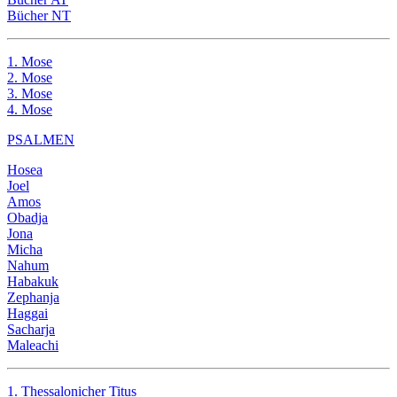
Bücher NT
1. Mose
2. Mose
3. Mose
4. Mose
PSALMEN
Hosea
Joel
Amos
Obadja
Jona
Micha
Nahum
Habakuk
Zephanja
Haggai
Sacharja
Maleachi
1. Thessalonicher
Titus