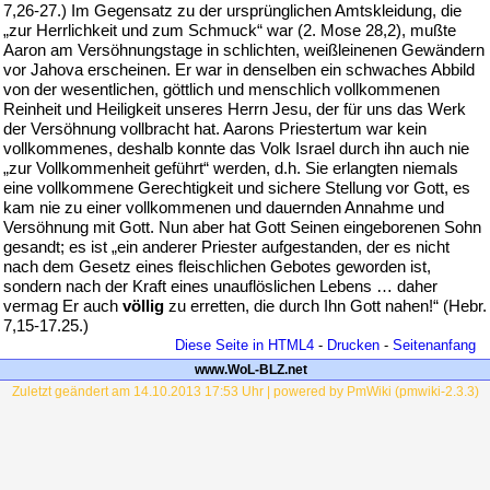
7,26-27.) Im Gegensatz zu der ursprünglichen Amtskleidung, die
„zur Herrlichkeit und zum Schmuck“ war (2. Mose 28,2), mußte
Aaron am Versöhnungstage in schlichten, weißleinenen Gewändern
vor Jahova erscheinen. Er war in denselben ein schwaches Abbild
von der wesentlichen, göttlich und menschlich vollkommenen
Reinheit und Heiligkeit unseres Herrn Jesu, der für uns das Werk
der Versöhnung vollbracht hat. Aarons Priestertum war kein
vollkommenes, deshalb konnte das Volk Israel durch ihn auch nie
„zur Vollkommenheit geführt“ werden, d.h. Sie erlangten niemals
eine vollkommene Gerechtigkeit und sichere Stellung vor Gott, es
kam nie zu einer vollkommenen und dauernden Annahme und
Versöhnung mit Gott. Nun aber hat Gott Seinen eingeborenen Sohn
gesandt; es ist „ein anderer Priester aufgestanden, der es nicht
nach dem Gesetz eines fleischlichen Gebotes geworden ist,
sondern nach der Kraft eines unauflöslichen Lebens … daher
vermag Er auch
völlig
zu erretten, die durch Ihn Gott nahen!“ (Hebr.
7,15-17.25.)
Diese Seite in HTML4
-
Drucken
-
Seitenanfang
www.WoL-BLZ.net
Zuletzt geändert am 14.10.2013 17:53 Uhr | powered by PmWiki (pmwiki-2.3.3)