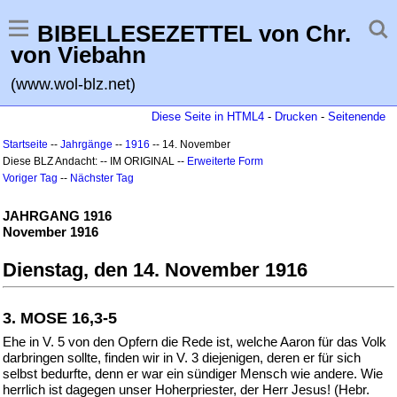
BIBELLESEZETTEL von Chr.
von Viebahn
(www.wol-blz.net)
Diese Seite in HTML4
-
Drucken
-
Seitenende
Startseite
--
Jahrgänge
--
1916
-- 14. November
Diese BLZ Andacht: -- IM ORIGINAL --
Erweiterte Form
Voriger Tag
--
Nächster Tag
JAHRGANG 1916
November 1916
Dienstag, den 14. November 1916
3. MOSE 16,3-5
Ehe in V. 5 von den Opfern die Rede ist, welche Aaron für das Volk
darbringen sollte, finden wir in V. 3 diejenigen, deren er für sich
selbst bedurfte, denn er war ein sündiger Mensch wie andere. Wie
herrlich ist dagegen unser Hoherpriester, der Herr Jesus! (Hebr.