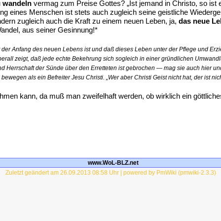
u
wandeln
vermag zum Preise Gottes? „Ist jemand in Christo, so ist e
ng eines Menschen ist stets auch zugleich seine geistliche Wiederge
dern zugleich auch die Kraft zu einem neuen Leben, ja,
das neue Le
Wandel, aus seiner Gesinnung!*
t der Anfang des neuen Lebens ist und daß dieses Leben unter der Pflege und Erz
überall zeigt, daß jede echte Bekehrung sich sogleich in einer gründlichen Umw
d Herrschaft der Sünde über den Erretteten ist gebrochen — mag sie auch hier u
ewegen als ein Befreiter Jesu Christi. „Wer aber Christi Geist nicht hat, der ist nic
en kann, da muß man zweifelhaft werden, ob wirklich ein göttliche
www.WoL-BLZ.net
Zuletzt geändert am 26.09.2013 08:58 Uhr | powered by PmWiki (pmwiki-2.3.3)