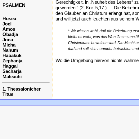
Gerechtigkeit, in „Neuheit des Lebens“ z
PSALMEN
geworden!“ (2. Kor. 5,17.) — Die Bekehru
den Glauben an Christum erlangt hat, son
Hosea
und will jetzt auch leuchten aus seinem 
Joel
Amos
* Wir wissen wohl, daß die Bekehrung ers
Obadja
bleibt es wahr, was das Wort Gottes uns 
Jona
Christentums beweisen wird. Die Macht un
Micha
darf und soll sich nunmehr betrachten und b
Nahum
Habakuk
Wo die Umgebung hiervon nichts wahrnehm
Zephanja
Haggai
Sacharja
Maleachi
1. Thessalonicher
Titus