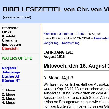
BIBELLESEZETTEL von Chr. von V
(www.wol-blz.net)
Startseite
Links
Startseite
--
Jahrgänge
--
1916
-- 16. August
Kontakt
Diese BLZ Andacht: -- IM ORIGINAL --
Erweiterte
Über uns
Voriger Tag
--
Nächster Tag
Impressum
Übersicht
JAHRGANG 1916
August 1916
WATERS OF LIFE
Mittwoch, den 16. August 
Register
Jahrgänge
Bücher AT
3. Mose 14,1-3
Bücher NT
Wir lasen schon früher, daß der Aussätzi
wurde. (Kap. 13,12-13.) Hier sehen wir, 
1. Mose
Aussatzes ist
heil geworden
an dem Auss
2. Mose
Aussatz bedeckt fand, nach Gottes Anor
3. Mose
bisher so Beklagenswerte nun wie eine ne
4. Mose
richtiger Buße zu Ihm bekehrt, seinen Gl