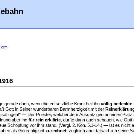
iebahn
 Form
1916
ge gerade dann, wenn die entsetzliche Krankheit ihn
völlig bedeckte 
daß Gott in Seiner wunderbaren Barmherzigkeit mit der
Reinerklärun
ätzigen!“ — Der Priester, welcher dem Aussätzigen an einen Platz 
dnung aber ihn
für rein erklärte
, durfte dann auch schauen, wie Got
ue Schöpfung vor ihm stand. (Vergl. 2. Kön. 5,1-14.) — Ist es nicht
auben als Gerechtigkeit
zurechnet
, zugleich aber tatsächlich seine 