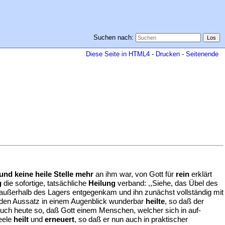
Suchen nach:
Diese Seite in HTML4
-
Drucken
-
Seitenende
und keine heile Stelle mehr
an ihm war, von Gott für
rein
erklärt
g
die sofortige, tatsächliche
Heilung
verband: ,,Siehe, das Übel des
außerhalb des Lagers entgegenkam und ihn zunächst vollständig mit
t den Aussatz in einem Augenblick wunderbar
heilte
, so daß der
 auch heute so, daß Gott einem Menschen, welcher sich in auf-
Seele
heilt
und
erneuert
, so daß er nun auch in praktischer