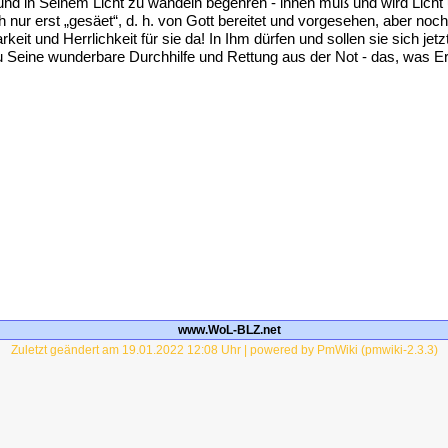
n und in Seinem Licht zu wandeln begehren - ihnen muß und wird Lich
h nur erst „gesäet“, d. h. von Gott bereitet und vorgesehen, aber noc
keit und Herrlichkeit für sie da! In Ihm dürfen und sollen sie sich jet
 Seine wunderbare Durchhilfe und Rettung aus der Not - das, was Er
www.WoL-BLZ.net
Zuletzt geändert am 19.01.2022 12:08 Uhr | powered by PmWiki (pmwiki-2.3.3)