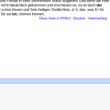
t und Freude in stets vermehrtem Maße aufgehen! Und wenn die Hilfe
h nicht tatsächlich gekommen und erschienen ist, so ist doch
der
zt schon freuen und Sein heiliges Gedächtnis, d. h. das, was Er für
 für sie
tut,
rühmen können.
Diese Seite in HTML4
-
Drucken
-
Seitenanfang