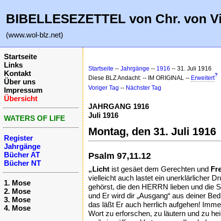
BIBELLESEZETTEL von Chr. von V
(www.wol-blz.net)
Startseite
Links
Startseite
--
Jahrgänge
--
1916
-- 31. Juli 1916
Kontakt
?
Diese BLZ Andacht: -- IM ORIGINAL --
Erweitert
Über uns
Voriger Tag
--
Nächster Tag
Impressum
Übersicht
JAHRGANG 1916
Juli 1916
WATERS OF LIFE
Montag, den 31. Juli 1916
Register
Jahrgänge
Bücher AT
Psalm 97,11.12
Bücher NT
„Licht
ist gesäet dem Gerechten und
Fr
vielleicht auch lastet ein unerklärliche
1. Mose
gehörst, die den HERRN lieben und die S
2. Mose
und Er wird dir „Ausgang“ aus deiner Bedr
3. Mose
das läßt Er auch herrlich aufgehen! Imm
4. Mose
Wort zu erforschen, zu läutern und zu hei