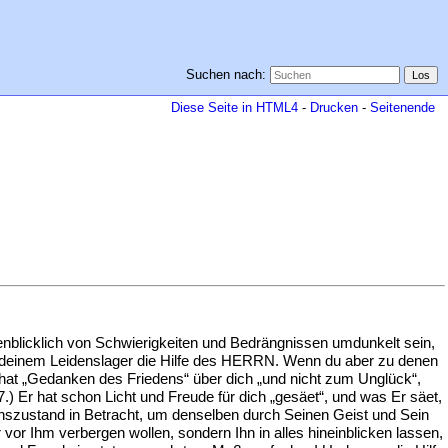
Suchen nach:
Diese Seite in HTML4
-
Drucken
-
Seitenende
enblicklich von Schwierigkeiten und Bedrängnissen umdunkelt sein,
auf deinem Leidenslager die Hilfe des HERRN. Wenn du aber zu denen
hat „Gedanken des Friedens“ über dich „und nicht zum Unglück“,
.) Er hat schon Licht und Freude für dich „gesäet“, und was Er säet,
enszustand in Betracht, um denselben durch Seinen Geist und Sein
 vor Ihm verbergen wollen, sondern Ihn in alles hineinblicken lassen,