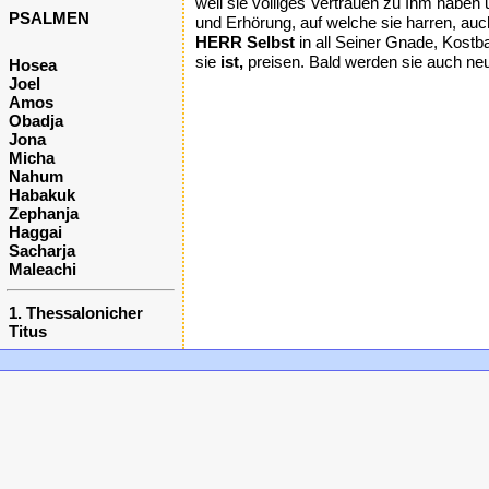
weil sie völliges Vertrauen zu Ihm habe
PSALMEN
und Erhörung, auf welche sie harren, auc
HERR Selbst
in all Seiner Gnade, Kostbar
sie
ist,
preisen. Bald werden sie auch neu
Hosea
Joel
Amos
Obadja
Jona
Micha
Nahum
Habakuk
Zephanja
Haggai
Sacharja
Maleachi
1. Thessalonicher
Titus