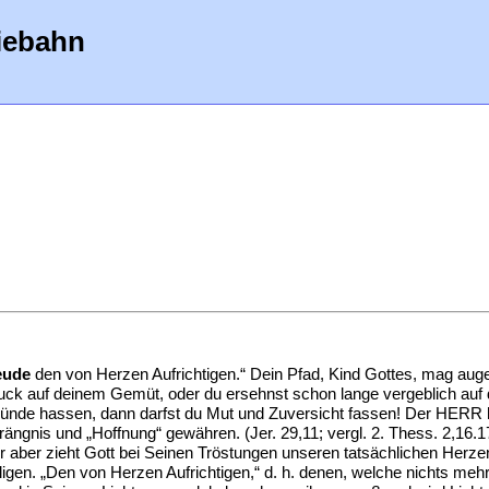
iebahn
eude
den von Herzen Aufrichtigen.“ Dein Pfad, Kind Gottes, mag aug
r Druck auf deinem Gemüt, oder du ersehnst schon lange vergeblich 
ünde hassen, dann darfst du Mut und Zuversicht fassen! Der HERR 
ängnis und „Hoffnung“ gewähren. (Jer. 29,11; vergl. 2. Thess. 2,16.17
er aber zieht Gott bei Seinen Tröstungen unseren tatsächlichen Herz
ligen. „Den von Herzen Aufrichtigen,“ d. h. denen, welche nichts mehr