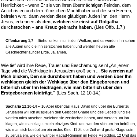
Herrlichkeit – wenn Er sie von ihren übermächtigen Feinden, dem
Antichristen und dem römischen Machthaber und dessen Heeren,
befreien wird, dann werden diese gläubigen Juden Ihn, den Herrn
Jesus, erkennen als
den, welchen sie einst auf Golgatha
durchstochen – ans Kreuz gebracht haben.
(Lies Offb. 1,7.)
Offenbarung 1,7 --
Siehe, er kommt mit den Wolken, und es werden ihn sehen
alle Augen und die ihn zerstochen haben; und werden heulen alle
Geschlechter auf der Erde. Ja, amen.
Wie tief wird ihre Reue, Trauer und Beschämung sein! „An jenem
Tage wird die Wehklage in Jerusalem groß sein ...
Sie werden auf
Mich blicken, Den sie durchbohrt haben und werden über Ihn
wehklagen gleich der Wehklage über den Eingeborenen und
bitterlich über Ihn leidtragen, wie man bitterlich über den
Erstgeborenen leidträgt.“
(Lies Sach. 12,10-14.)
Sacharja 12,10-14 --
10 Aber über das Haus David und über die Bürger zu
Jerusalem will ich ausgießen den Geist der Gnade und des Gebets; und sie
werden mich ansehen, welchen sie zerstochen haben, und werden um ihn
klagen, wie man klagt um ein einziges Kind, und werden sich um ihn betrüben,
wie man sich betrübt um ein erstes Kind. 11 Zu der Zeit wird große Klage sein
zu Jerusalem, wie die war bei Hadad-Rimmon im Felde Megiddos. 12 Und das