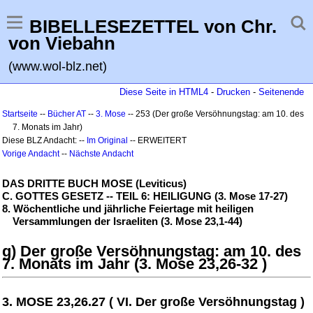
BIBELLESEZETTEL von Chr.
von Viebahn
(www.wol-blz.net)
Diese Seite in HTML4
-
Drucken
-
Seitenende
Startseite
--
Bücher AT
--
3. Mose
-- 253 (Der große Versöhnungstag: am 10. des
7. Monats im Jahr)
Diese BLZ Andacht: --
Im Original
-- ERWEITERT
Vorige Andacht
--
Nächste Andacht
DAS DRITTE BUCH MOSE (Leviticus)
C. GOTTES GESETZ -- TEIL 6: HEILIGUNG (3. Mose 17-27)
8. Wöchentliche und jährliche Feiertage mit heiligen
Versammlungen der Israeliten (3. Mose 23,1-44)
g) Der große Versöhnungstag: am 10. des
7. Monats im Jahr (3. Mose 23,26-32 )
3. MOSE 23,26.27 ( VI. Der große Versöhnungstag )