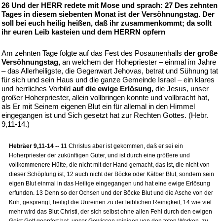
26 Und der HERR redete mit Mose und sprach: 27 Des zehnten
Tages in diesem siebenten Monat ist der Versöhnungstag. Der
soll bei euch heilig heißen, daß ihr zusammenkommt; da sollt
ihr euren Leib kasteien und dem HERRN opfern
Am zehnten Tage folgte auf das Fest des Posaunenhalls
der große
Versöhnungstag,
an welchem der Hohepriester – einmal im Jahre
– das Allerheiligste, die Gegenwart Jehovas, betrat und Sühnung tat
für sich und sein Haus und die ganze Gemeinde Israel – ein klares
und herrliches Vorbild
auf die ewige Erlösung,
die Jesus, unser
großer Hoherpriester, allein vollbringen konnte und vollbracht hat,
als Er mit Seinem eigenen Blut ein für allemal in den Himmel
eingegangen ist und Sich gesetzt hat zur Rechten Gottes. (Hebr.
9,11-14.)
Hebräer 9,11-14 --
11 Christus aber ist gekommen, daß er sei ein
Hoherpriester der zukünftigen Güter, und ist durch eine größere und
vollkommenere Hütte, die nicht mit der Hand gemacht, das ist, die nicht von
dieser Schöpfung ist, 12 auch nicht der Böcke oder Kälber Blut, sondern sein
eigen Blut einmal in das Heilige eingegangen und hat eine ewige Erlösung
erfunden. 13 Denn so der Ochsen und der Böcke Blut und die Asche von der
Kuh, gesprengt, heiligt die Unreinen zu der leiblichen Reinigkeit, 14 wie viel
mehr wird das Blut Christi, der sich selbst ohne allen Fehl durch den ewigen