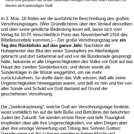
Geist Gott geopfert hat, unser Gewissen reinigen von den toten Werken, zu
dienen dem lebendigen Gott!
In 3. Mos. 16 finden wir die ausführliche Beschreibung des großen
Versöhnungstages. (Wer Gründlicheres über den Verlauf desselben
und über seine geistliche Bedeutung lesen will, lasse sich vom
Verlag für 10 Pf. einschließlich Porto das Novemberheft 1916 des
Bibellesezettels kommen.) – Der große Versöhnungstag war
ein
Tag des Rückblicks auf das ganze Jahr.
Nachdem der
Hohepriester das Blut des einen Sündopfers ins Allerheiligste
gebracht und dort siebenmal auf und vor die Bundeslade gesprengt
hatte, bekannte er alle Ungerechtigkeiten des Volke vor Gott auf das
Haupt des zweiten Sündenbockes, und dieser wurde als
Sündenträger in die Wüste weggeführt, um nie mehr
zurückzukehren. So durfte dann das Volk wissen, daß alle seine
Ungerechtigkeiten hinweggetan waren, und daß es rein und frei von
aller Sünde und Schuld vor Gott dastand auf Grund der
geschehenen Versöhnung.
Die „Seelenkasteiung“, welche Gott am Versöhnungstage forderte,
weist vorbildlich hin auf die tiefe Buße und Betrübnis der bekehrten
Juden der Zukunft. Sie werden ernste Reue und tiefe Traurigkeit
empfinden über alle ihre Ungerechtigkeiten, vor allen Dingen aber
über ihre einstige Verwerfung und Tötung des Sohnes Gottes!
Gerade wenn sie Ihn schauen werden in Seiner Macht und