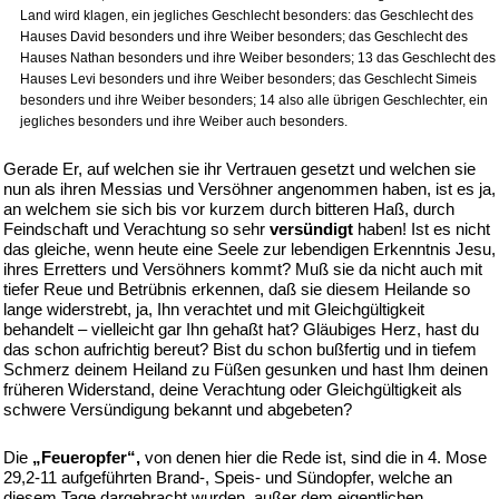
Land wird klagen, ein jegliches Geschlecht besonders: das Geschlecht des
Hauses David besonders und ihre Weiber besonders; das Geschlecht des
Hauses Nathan besonders und ihre Weiber besonders; 13 das Geschlecht des
Hauses Levi besonders und ihre Weiber besonders; das Geschlecht Simeis
besonders und ihre Weiber besonders; 14 also alle übrigen Geschlechter, ein
jegliches besonders und ihre Weiber auch besonders.
Gerade Er, auf welchen sie ihr Vertrauen gesetzt und welchen sie
nun als ihren Messias und Versöhner angenommen haben, ist es ja,
an welchem sie sich bis vor kurzem durch bitteren Haß, durch
Feindschaft und Verachtung so sehr
versündigt
haben! Ist es nicht
das gleiche, wenn heute eine Seele zur lebendigen Erkenntnis Jesu,
ihres Erretters und Versöhners kommt? Muß sie da nicht auch mit
tiefer Reue und Betrübnis erkennen, daß sie diesem Heilande so
lange widerstrebt, ja, Ihn verachtet und mit Gleichgültigkeit
behandelt – vielleicht gar Ihn gehaßt hat? Gläubiges Herz, hast du
das schon aufrichtig bereut? Bist du schon bußfertig und in tiefem
Schmerz deinem Heiland zu Füßen gesunken und hast Ihm deinen
früheren Widerstand, deine Verachtung oder Gleichgültigkeit als
schwere Versündigung bekannt und abgebeten?
Die
„Feueropfer“,
von denen hier die Rede ist, sind die in 4. Mose
29,2-11 aufgeführten Brand-, Speis- und Sündopfer, welche an
diesem Tage dargebracht wurden, außer dem eigentlichen