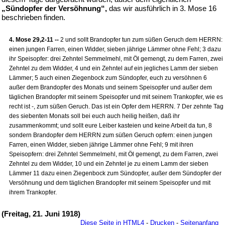
„Sündopfer der Versöhnung“,
das wir ausführlich in 3. Mose 16
beschrieben finden.
4. Mose 29,2-11 --
2 und sollt Brandopfer tun zum süßen Geruch dem HERRN:
einen jungen Farren, einen Widder, sieben jährige Lämmer ohne Fehl; 3 dazu
ihr Speisopfer: drei Zehntel Semmelmehl, mit Öl gemengt, zu dem Farren, zwei
Zehntel zu dem Widder, 4 und ein Zehntel auf ein jegliches Lamm der sieben
Lämmer; 5 auch einen Ziegenbock zum Sündopfer, euch zu versöhnen 6
außer dem Brandopfer des Monats und seinem Speisopfer und außer dem
täglichen Brandopfer mit seinem Speisopfer und mit seinem Trankopfer, wie es
recht ist -, zum süßen Geruch. Das ist ein Opfer dem HERRN. 7 Der zehnte Tag
des siebenten Monats soll bei euch auch heilig heißen, daß ihr
zusammenkommt; und sollt eure Leiber kasteien und keine Arbeit da tun, 8
sondern Brandopfer dem HERRN zum süßen Geruch opfern: einen jungen
Farren, einen Widder, sieben jährige Lämmer ohne Fehl; 9 mit ihren
Speisopfern: drei Zehntel Semmelmehl, mit Öl gemengt, zu dem Farren, zwei
Zehntel zu dem Widder, 10 und ein Zehntel je zu einem Lamm der sieben
Lämmer 11 dazu einen Ziegenbock zum Sündopfer, außer dem Sündopfer der
Versöhnung und dem täglichen Brandopfer mit seinem Speisopfer und mit
ihrem Trankopfer.
(Freitag, 21. Juni 1918)
Diese Seite in HTML4
-
Drucken
-
Seitenanfang