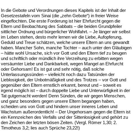
In die Gebote und Verordnungen dieses Kapitels ist der Inhalt der
Gesetzestafeln vom Sinai (die „zehn Gebote“) in freier Weise
eingeflochten. Die erste Forderung ist hier Ehrfurcht gegen die
Eltern und Beobachtung des Sabbats – die beiden Grundpfeiler
sittlicher Ordnung und bürgerlicher Wohlfahrt. – Je länger wir selbst
im Leben stehen, desto mehr lernen wir die Liebe, Aufopferung,
Geduld und Treue schätzen, welche unsere Eltern an uns gewandt
haben. Mancher Sohn, manche Tochter – auch unter den Gläubigen
– hätte wohl Ursache, sich vor Gott und den Eltern tief zu beugen
und schriftlich oder mündlich ihre Verzeihung zu erbitten wegen
versäumter Liebe und Dankbarkeit, wegen Mangel an Ehrfurcht
oder Gehorsam! Es ist gut und sehr nötig, daß solche
Unterlassungssünden – vielleicht noch dazu Tatsünden der
Lieblosigkeit, der Unbotmäßigkeit und des Trotzes – vor Gott und
gegenüber den Eltern ernstlich erkannt, bereut und – soweit es
irgend möglich ist – durch doppelte Liebe und Unterwürfigkeit in der
Tat gutgemacht werden! Denn Sünden, die wir gegen Menschen,
und ganz besonders gegen unsere Eltern begangen haben,
scheiden uns von Gott und hindern unser inneres Leben und
Wachstum außerordentlich! – Der Ungehorsam gegen die Eltern ist
ein Kennzeichen des Verfalls und der Sittenlosigkeit und gehört zu
den Zeichen der letzten bösen Zeiten. (Vergl. Römer 1,30; 2.
Timotheus 3,2; lies auch Sprüche 23,22!)