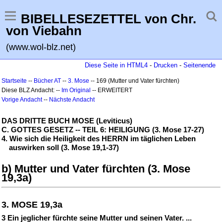
BIBELLESEZETTEL von Chr.
von Viebahn
(www.wol-blz.net)
Diese Seite in HTML4
-
Drucken
-
Seitenende
Startseite
--
Bücher AT
--
3. Mose
-- 169 (Mutter und Vater fürchten)
Diese BLZ Andacht: --
Im Original
-- ERWEITERT
Vorige Andacht
--
Nächste Andacht
DAS DRITTE BUCH MOSE (Leviticus)
C. GOTTES GESETZ -- TEIL 6: HEILIGUNG (3. Mose 17-27)
4. Wie sich die Heiligkeit des HERRN im täglichen Leben
auswirken soll (3. Mose 19,1-37)
b) Mutter und Vater fürchten (3. Mose
19,3a)
3. MOSE 19,3a
3 Ein jeglicher fürchte seine Mutter und seinen Vater. ...