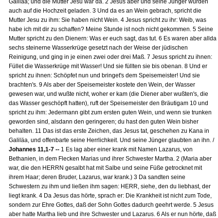
Galiläa; und die Mutter Jesu war da. 2 Jesus aber und seine Jünger wurden
auch auf die Hochzeit geladen. 3 Und da es an Wein gebrach, spricht die
Mutter Jesu zu ihm: Sie haben nicht Wein. 4 Jesus spricht zu ihr: Weib, was
habe ich mit dir zu schaffen? Meine Stunde ist noch nicht gekommen. 5 Seine
Mutter spricht zu den Dienern: Was er euch sagt, das tut. 6 Es waren aber allda
sechs steinerne Wasserkrüge gesetzt nach der Weise der jüdischen
Reinigung, und ging in je einen zwei oder drei Maß. 7 Jesus spricht zu ihnen:
Füllet die Wasserkrüge mit Wasser! Und sie füllten sie bis obenan. 8 Und er
spricht zu ihnen: Schöpfet nun und bringet's dem Speisemeister! Und sie
brachten's. 9 Als aber der Speisemeister kostete den Wein, der Wasser
gewesen war, und wußte nicht, woher er kam (die Diener aber wußten's, die
das Wasser geschöpft hatten), ruft der Speisemeister den Bräutigam 10 und
spricht zu ihm: Jedermann gibt zum ersten guten Wein, und wenn sie trunken
geworden sind, alsdann den geringeren; du hast den guten Wein bisher
behalten. 11 Das ist das erste Zeichen, das Jesus tat, geschehen zu Kana in
Galiläa, und offenbarte seine Herrlichkeit. Und seine Jünger glaubten an ihn. /
Johannes 11,1-7 --
1 Es lag aber einer krank mit Namen Lazarus, von
Bethanien, in dem Flecken Marias und ihrer Schwester Martha. 2 (Maria aber
war, die den HERRN gesalbt hat mit Salbe und seine Füße getrocknet mit
ihrem Haar; deren Bruder, Lazarus, war krank.) 3 Da sandten seine
Schwestern zu ihm und ließen ihm sagen: HERR, siehe, den du liebhast, der
liegt krank. 4 Da Jesus das hörte, sprach er: Die Krankheit ist nicht zum Tode,
sondern zur Ehre Gottes, daß der Sohn Gottes dadurch geehrt werde. 5 Jesus
aber hatte Martha lieb und ihre Schwester und Lazarus. 6 Als er nun hörte, daß