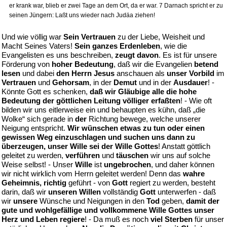
er krank war, blieb er zwei Tage an dem Ort, da er war. 7 Darnach spricht er zu
seinen Jüngern: Laßt uns wieder nach Judäa ziehen!
Und wie völlig war
Sein Vertrauen
zu der Liebe, Weisheit und
Macht Seines Vaters!
Sein ganzes Erdenleben
, wie die
Evangelisten es uns beschreiben,
zeugt davon
. Es ist für unsere
Förderung von
hoher Bedeutung
, daß wir die Evangelien
betend
lesen
und dabei
den Herrn Jesus
anschauen als
unser Vorbild
im
Vertrauen
und
Gehorsam
, in der
Demut
und in der
Ausdauer
! -
Könnte Gott es schenken,
daß wir Gläubige alle die hohe
Bedeutung der göttlichen Leitung völliger erfaßten
! - Wie oft
bilden wir uns eitlerweise ein und behaupten es kühn, daß „die
Wolke“ sich gerade in
der
Richtung bewege, welche unserer
Neigung entspricht.
Wir wünschen etwas zu tun oder einen
gewissen Weg einzuschlagen und suchen uns dann zu
überzeugen, unser Wille sei der Wille Gottes
! Anstatt göttlich
geleitet zu werden,
verführen
und
täuschen
wir uns auf solche
Weise selbst! - Unser
Wille
ist
ungebrochen
, und daher können
wir nicht wirklich vom Herrn geleitet werden! Denn das
wahre
Geheimnis, richtig
geführt - von
Gott
regiert zu werden, besteht
darin, daß wir
unseren Willen
vollständig
Gott
unterwerfen - daß
wir
unsere
Wünsche und Neigungen in den
Tod
geben,
damit der
gute und wohlgefällige und vollkommene Wille Gottes unser
Herz und Leben regiere
! - Da muß es noch
viel Sterben
für unser