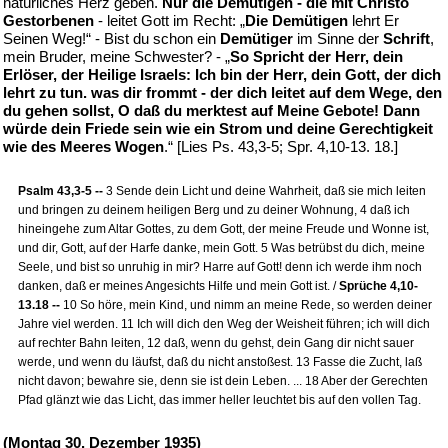
natürliches Herz geben.
Nur die Demütigen - die mit Christo
Gestorbenen
- leitet Gott im Recht: „
Die Demütigen
lehrt Er
Seinen Weg!“ - Bist du schon ein
Demütiger
im Sinne der
Schrift
,
mein Bruder, meine Schwester? - „
So Spricht der Herr, dein
Erlöser, der Heilige Israels: Ich bin der Herr, dein Gott, der dich
lehrt zu tun. was dir frommt - der dich leitet auf dem Wege, den
du gehen sollst, O daß du merktest auf Meine Gebote! Dann
würde dein Friede sein wie ein Strom und deine Gerechtigkeit
wie des Meeres Wogen
.“ [Lies Ps. 43,3-5; Spr. 4,10-13. 18.]
Psalm 43,3-5 --
3 Sende dein Licht und deine Wahrheit, daß sie mich leiten
und bringen zu deinem heiligen Berg und zu deiner Wohnung, 4 daß ich
hineingehe zum Altar Gottes, zu dem Gott, der meine Freude und Wonne ist,
und dir, Gott, auf der Harfe danke, mein Gott. 5 Was betrübst du dich, meine
Seele, und bist so unruhig in mir? Harre auf Gott! denn ich werde ihm noch
danken, daß er meines Angesichts Hilfe und mein Gott ist. /
Sprüche 4,10-
13.18 --
10 So höre, mein Kind, und nimm an meine Rede, so werden deiner
Jahre viel werden. 11 Ich will dich den Weg der Weisheit führen; ich will dich
auf rechter Bahn leiten, 12 daß, wenn du gehst, dein Gang dir nicht sauer
werde, und wenn du läufst, daß du nicht anstoßest. 13 Fasse die Zucht, laß
nicht davon; bewahre sie, denn sie ist dein Leben. ... 18 Aber der Gerechten
Pfad glänzt wie das Licht, das immer heller leuchtet bis auf den vollen Tag.
(Montag 30. Dezember 1935)