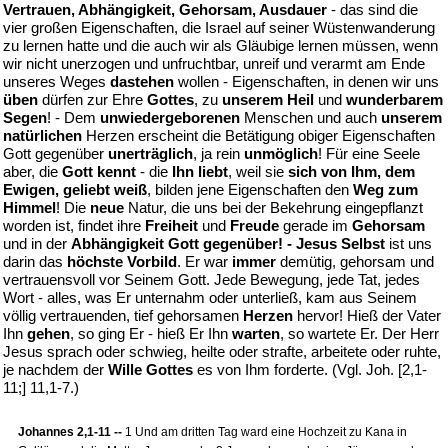
Vertrauen, Abhängigkeit, Gehorsam, Ausdauer
- das sind die
vier großen Eigenschaften, die Israel auf seiner Wüstenwanderung
zu lernen hatte und die auch wir als Gläubige lernen müssen, wenn
wir nicht unerzogen und unfruchtbar, unreif und verarmt am Ende
unseres Weges
dastehen
wollen - Eigenschaften, in denen wir uns
üben
dürfen zur Ehre
Gottes
, zu
unserem Heil
und
wunderbarem
Segen
! - Dem
unwiedergeborenen
Menschen und auch
unserem
natürlichen
Herzen erscheint die Betätigung obiger Eigenschaften
Gott gegenüber
unerträglich
, ja rein
unmöglich
! Für eine Seele
aber, die
Gott kennt
- die
Ihn liebt
, weil sie
sich von Ihm, dem
Ewigen, geliebt weiß
, bilden jene Eigenschaften den
Weg zum
Himmel
! Die
neue
Natur, die uns bei der Bekehrung eingepflanzt
worden ist, findet ihre
Freiheit
und
Freude
gerade im
Gehorsam
und in der
Abhängigkeit Gott gegenüber! - Jesus Selbst
ist uns
darin das
höchste Vorbild
. Er war
immer
demütig, gehorsam und
vertrauensvoll vor Seinem Gott. Jede Bewegung, jede Tat, jedes
Wort - alles, was Er unternahm oder unterließ, kam aus Seinem
völlig vertrauenden, tief gehorsamen
Herzen
hervor! Hieß der Vater
Ihn
gehen
, so ging Er - hieß Er Ihn
warten
, so wartete Er. Der Herr
Jesus sprach oder schwieg, heilte oder strafte, arbeitete oder ruhte,
je nachdem der
Wille Gottes
es von Ihm forderte. (Vgl. Joh. [2,1-
11;] 11,1-7.)
Johannes 2,1-11 --
1 Und am dritten Tag ward eine Hochzeit zu Kana in