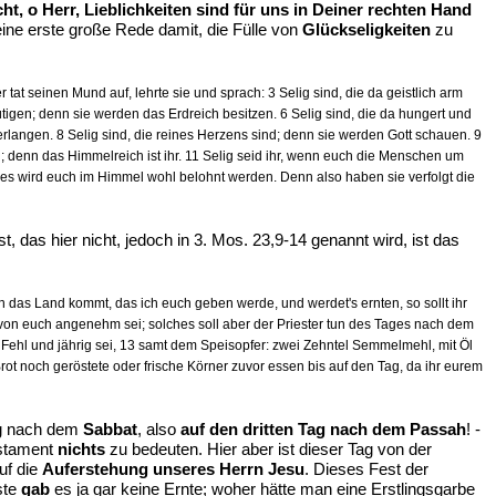
t, o Herr, Lieblichkeiten sind für uns in Deiner rechten Hand
eine erste große Rede damit, die Fülle von
Glückseligkeiten
zu
 tat seinen Mund auf, lehrte sie und sprach: 3 Selig sind, die da geistlich arm
mütigen; denn sie werden das Erdreich besitzen. 6 Selig sind, die da hungert und
erlangen. 8 Selig sind, die reines Herzens sind; denn sie werden Gott schauen. 9
en; denn das Himmelreich ist ihr. 11 Selig seid ihr, wenn euch die Menschen um
; es wird euch im Himmel wohl belohnt werden. Denn also haben sie verfolgt die
, das hier nicht, jedoch in 3. Mos. 23,9-14 genannt wird, ist das
 das Land kommt, das ich euch geben werde, und werdet's ernten, so sollt ihr
von euch angenehm sei; solches soll aber der Priester tun des Tages nach dem
ehl und jährig sei, 13 samt dem Speisopfer: zwei Zehntel Semmelmehl, mit Öl
t noch geröstete oder frische Körner zuvor essen bis auf den Tag, da ihr eurem
ag nach dem
Sabbat
, also
auf den dritten Tag nach dem Passah
! -
estament
nichts
zu bedeuten. Hier aber ist dieser Tag von der
uf die
Auferstehung unseres Herrn Jesu
. Dieses Fest der
ste
gab
es ja gar keine Ernte; woher hätte man eine Erstlingsgarbe