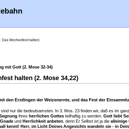
iebahn
: Das Wochenfest halten)
 mit Gott (2. Mose 32-34)
est halten (2. Mose 34,22)
mit den Erstlingen der Weizenernte, und das Fest der Einsamml
 sind nur die bedeutsamsten. In 3. Mos. 23 finden wir, daß es im ga
Segnung
ihres
herrlichen Gottes
teilhaftig zu werden.
Gott liebt Se
Gnade
und
Herrlichkeit anbeten
, denn Er Selbst ist ja die
alleinige
hall kennt! Herr, im Licht Deines Angesichts wandeln sie - in D