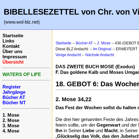
BIBELLESEZETTEL von Chr. von V
(www.wol-blz.net)
Startseite
Links
Startseite
--
Bücher AT
--
2. Mose
-- 436 (GEBOT 6
Kontakt
Diese BLZ Andacht: --
Im Original
-- ERWEITERT
Über uns
Vorige Andacht
--
Nächste Andacht
Impressum
Übersicht
DAS ZWEITE BUCH MOSE (Exodus)
F. Das goldene Kalb und Moses Umgang
WATERS OF LIFE
18. GEBOT 6: Das Wochenf
Register
Jahrgänge
Bücher AT
2. Mose 34,22
Bücher NT
Das Fest der Wochen sollst du halten 
1. Mose
Die drei hier genannten Feste des Jahres
2. Mose
feiern sollte, um der
Gegenwart
und der
3. Mose
Ihn
in Seiner
Liebe
und
Macht
, in Seiner
4. Mose
„
Glückselig das Volk, das den Jubelsc