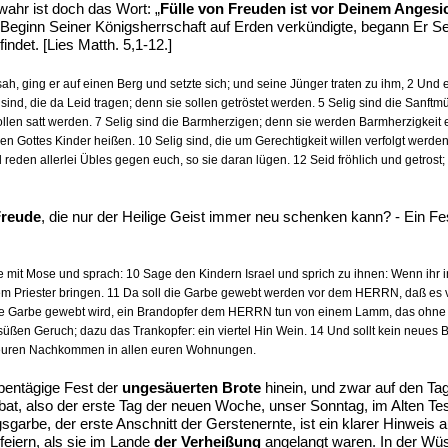
 wahr ist doch das Wort: „
Fülle von Freuden ist vor Deinem Angesich
n Beginn Seiner Königsherrschaft auf Erden verkündigte, begann Er S
indet. [Lies Matth. 5,1-12.]
ah, ging er auf einen Berg und setzte sich; und seine Jünger traten zu ihm, 2 Und er
g sind, die da Leid tragen; denn sie sollen getröstet werden. 5 Selig sind die Sanft
sollen satt werden. 7 Selig sind die Barmherzigen; denn sie werden Barmherzigkeit 
den Gottes Kinder heißen. 10 Selig sind, die um Gerechtigkeit willen verfolgt werd
eden allerlei Übles gegen euch, so sie daran lügen. 12 Seid fröhlich und getrost
 Freude
, die nur der Heilige Geist immer neu schenken kann? - Ein Fest
mit Mose und sprach: 10 Sage den Kindern Israel und sprich zu ihnen: Wenn ihr in
dem Priester bringen. 11 Da soll die Garbe gewebt werden vor dem HERRN, daß es 
ure Garbe gewebt wird, ein Brandopfer dem HERRN tun von einem Lamm, das ohne F
en Geruch; dazu das Trankopfer: ein viertel Hin Wein. 14 Und sollt kein neues Bro
in euren Nachkommen in allen euren Wohnungen.
ebentägige Fest der
ungesäuerten Brote
hinein, und zwar auf den T
at, also der erste Tag der neuen Woche, unser Sonntag, im Alten T
gsgarbe, der erste Anschnitt der Gerstenernte, ist ein klarer Hinweis a
 feiern, als sie im Lande
der Verheißung
angelangt waren. In der Wü