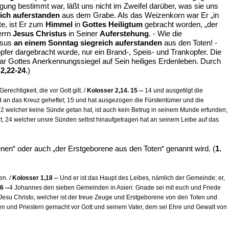
ingung bestimmt war, läßt uns nicht im Zweifel darüber, was sie uns
lich auferstanden
aus dem Grabe. Als das Weizenkorn war Er „in
te, ist Er zum
Himmel
in
Gottes Heiligtum
gebracht worden, „der
Herrn
Jesus Christus
in Seiner
Auferstehung
. - Wie die
esus
an einem Sonntag siegreich auferstanden
aus den Toten! -
pfer dargebracht wurde, nur ein Brand-, Speis- und Trankopfer. Die
war Gottes Anerkennungssiegel auf Sein heiliges Erdenleben. Durch
 2,22-24
.)
echtigkeit, die vor Gott gilt. /
Kolosser 2,14. 15 --
14 und ausgetilgt die
d an das Kreuz geheftet; 15 und hat ausgezogen die Fürstentümer und die
2 welcher keine Sünde getan hat, ist auch kein Betrug in seinem Munde erfunden;
chtet; 24 welcher unsre Sünden selbst hinaufgetragen hat an seinem Leibe auf das
afenen“ oder auch „der Erstgeborene aus den Toten“ genannt wird. (
1.
en. /
Kolosser 1,18 --
Und er ist das Haupt des Leibes, nämlich der Gemeinde; er,
6 --
4 Johannes den sieben Gemeinden in Asien: Gnade sei mit euch und Friede
 Jesu Christo, welcher ist der treue Zeuge und Erstgeborene von den Toten und
en und Priestern gemacht vor Gott und seinem Vater, dem sei Ehre und Gewalt von