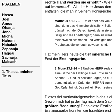
rechte Hand werden sie erhöht
!“ - Wie
PSALMEN
auf immerdar
!“ - Als der Herr Jesus de
entfalten, die man in Seinem Königreiche f
Hosea
Joel
Matthäus 5,1-12 --
1 Da er aber das Volk s
Amos
sind; denn das Himmelreich ist ihr. 4 Seli
Obadja
dürstet nach der Gerechtigkeit; denn sie 
Jona
Selig sind die Friedfertigen; denn sie wer
Micha
Nahum
meinetwillen schmähen und verfolgen und r
Habakuk
Propheten, die vor euch gewesen sind.
Zephanja
Haggai
Hat mein Herz heute die
tief innerliche
Sacharja
Fest der
Erstlingsgarbe
.
Maleachi
3. Mose 23,9-14 --
9 Und der HERR redete 
1. Thessalonicher
eine Garbe der Erstlinge eurer Ernte zu 
Titus
Sabbat. 12 Und ihr sollt des Tages, da e
gemengt, als ein Opfer dem HERRN zum süß
Gott Opfer bringt. Das soll ein Recht se
Dieses fiel merkwürdigerweise in das si
Gewöhnlich hat ja der Tag nach dem Sabb
größten Bedeutung
! Denn diese Erstlin
Erstlingsgarbe konnten die Israeliten erst