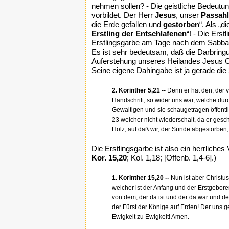
nehmen sollen? - Die geistliche Bedeutun
vorbildet. Der Herr
Jesus
, unser
Passah
die Erde gefallen und
gestorben
“. Als „d
Erstling der Entschlafenen
“! - Die Erst
Erstlingsgarbe am Tage nach dem Sabbat
Es ist sehr bedeutsam, daß die Darbring
Auferstehung unseres Heilandes Jesus C
Seine eigene Dahingabe ist ja gerade die
2. Korinther 5,21 --
Denn er hat den, der v
Handschrift, so wider uns war, welche du
Gewaltigen und sie schaugetragen öffentl
23 welcher nicht wiederschalt, da er gesch
Holz, auf daß wir, der Sünde abgestorben,
Die Erstlingsgarbe ist also ein herrliches
Kor. 15,20
; Kol. 1,18; [Offenb. 1,4-6].)
1. Korinther 15,20 --
Nun ist aber Christus
welcher ist der Anfang und der Erstgebore
von dem, der da ist und der da war und de
der Fürst der Könige auf Erden! Der uns 
Ewigkeit zu Ewigkeit! Amen.