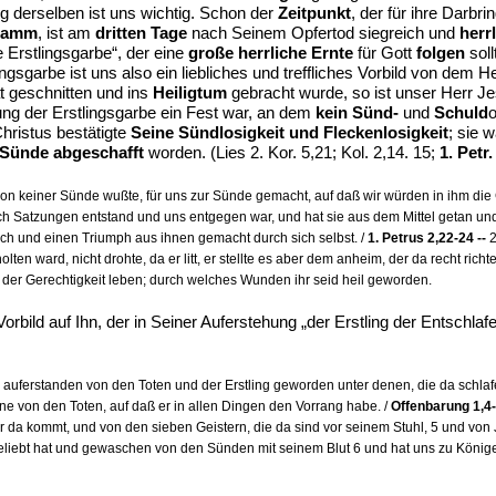
g derselben ist uns wichtig. Schon der
Zeitpunkt
, der für ihre Darbr
lamm
, ist am
dritten Tage
nach Seinem Opfertod siegreich und
herr
ie Erstlingsgarbe“, der eine
große herrliche Ernte
für Gott
folgen
soll
lingsgarbe ist uns also ein liebliches und treffliches Vorbild von dem 
 geschnitten und ins
Heiligtum
gebracht wurde, so ist unser Herr J
ung der Erstlingsgarbe ein Fest war, an dem
kein Sünd-
und
Schuld
o
hristus bestätigte
Seine Sündlosigkeit und Fleckenlosigkeit
; sie 
Sünde abgeschafft
worden. (Lies 2. Kor. 5,21; Kol. 2,14. 15;
1. Petr.
on keiner Sünde wußte, für uns zur Sünde gemacht, auf daß wir würden in ihm die Ger
rch Satzungen entstand und uns entgegen war, und hat sie aus dem Mittel getan un
ich und einen Triumph aus ihnen gemacht durch sich selbst. /
1. Petrus 2,22-24 --
2
olten ward, nicht drohte, da er litt, er stellte es aber dem anheim, der da recht ri
 der Gerechtigkeit leben; durch welches Wunden ihr seid heil geworden.
 Vorbild auf Ihn, der in Seiner Auferstehung „der Erstling der Entschl
 auferstanden von den Toten und der Erstling geworden unter denen, die da schlaf
ne von den Toten, auf daß er in allen Dingen den Vorrang habe. /
Offenbarung 1,4-
r da kommt, und von den sieben Geistern, die da sind vor seinem Stuhl, 5 und von
geliebt hat und gewaschen von den Sünden mit seinem Blut 6 und hat uns zu König