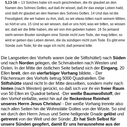
5,13-16 --
13 Solches habe ich euch geschrieben, die ihr glaubet an den
Namen des Sohnes Gottes, auf daß ihr wisset, daß ihr das ewige Leben habt,
und daß ihr glaubet an den Namen des Sohnes Gottes. 14 Und das ist die
Freudigkeit, die wir haben zu ihm, daß, so wir etwas bitten nach seinem Willen,
so hört er uns. 15 Und so wir wissen, daß er uns hört, was wir bitten, so wissen
wir, daß wir die Bitte haben, die wir von ihm gebeten haben. 16 So jemand
sieht seinen Bruder sündigen eine Sünde nicht zum Tode, der mag bitten; so
wird er geben das Leben denen, die da sündigen nicht zum Tode. Es gibt eine
Sünde zum Tode; für die sage ich nicht, daß jemand bitte.
Die Langseiten des Vorhofs waren (wie die Stiftshütte!) nach
Süden
und nach
Norden
gelegen, die Schmalseiten nach Westen und
Osten. In der Mitte der östlichen Seite befand sich der
Eingang
, 20
Ellen
breit
, den ein
vierfarbiger Vorhang
bildete. - Der
Flächenraum des Vorhofs betrug 5000 Quadratellen. Die
Stiftshütte
stand nicht In der Mitte desselben, sondern mehr nach
hinten
(nach Westen) gerückt, so daß sich vor ihr ein
freier Raum
von 50 Ellen im Quadrat befand. -Der
weiße Baumwollstoff
, der
den Vorhof einfaßte, weist hin auf die
fleckenlose Reinheit
unseres Herrn Jesus Christus
! - Der weiße Vorhang trennte also
nach allen Seiten hin die Wohnstätte Gottes von der Wüste. So sind
wir durch den Herrn Jesus und Seine heiligende Gnade
gelöst
und
getrennt
von der Welt und der Sünde: „
Er hat Sich Selbst für
unsere Sünden geopfert, damit Er uns herausnehme aus der