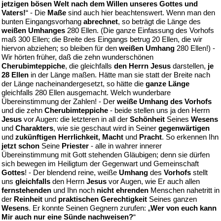
jetzigen bösen Welt nach dem Willen unseres Gottes und
Vaters!
“ - Die
Maße
sind auch hier beachtenswert. Wenn man den
bunten Eingangsvorhang
abrechnet
, so beträgt die Länge des
weißen Umhanges
280 Ellen. (Die ganze Einfassung des Vorhofs
maß 300 Ellen; die Breite des Eingangs betrug 20 Ellen, die wir
hiervon abziehen; so bleiben für den
weißen Umhang
280 Ellen!) -
Wir hörten früher, daß die zehn wunderschönen
Cherubimteppiche
, die gleichfalls
den Herrn Jesus
darstellen,
je
28 Ellen
in der Länge maßen. Hätte man sie statt der Breite nach
der Länge nacheinandergesetzt, so hätte die
ganze Länge
gleichfalls 280 Ellen ausgemacht. Welch wunderbare
Übereinstimmung der Zahlen! - Der
weiße Umhang des Vorhofs
und die zehn
Cherubimteppiche
- beide stellen uns ja den Herrn
Jesus
vor Augen: die letzteren in all der
Schönheit
Seines
Wesens
und
Charakters
, wie sie geschaut wird in Seiner
gegenwärtigen
und
zukünftigen Herrlichkeit, Macht
und
Pracht
. So erkennen Ihn
jetzt schon
Seine
Priester
- alle in wahrer innerer
Übereinstimmung mit Gott stehenden Gläubigen; denn sie dürfen
sich bewegen im Heiligtum der Gegenwart und Gemeinschaft
Gottes
! - Der blendend reine, weiße
Umhang
des
Vorhofs
stellt
uns
gleichfalls
den Herrn
Jesus
vor Augen, wie Er auch allen
fernstehenden
und Ihn noch
nicht ehrenden
Menschen nahetritt in
der
Reinheit
und
praktischen Gerechtigkeit
Seines ganzen
Wesens
. Er konnte Seinen Gegnern zurufen: „
Wer von euch kann
Mir auch nur eine Sünde nachweisen?
“