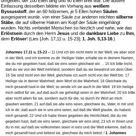
umgeben, der 100 Ellen lang und 50 Ellen breit war. Die äußere
Einfassung desselben bildete ein Vorhang aus
weißem
Byssusstoff
, der an 60 hölzernen, je 5 Ellen hohen
Säulen
ausgespannt wurde. von einer Säule zur anderen reichten
silberne
Stäbe
, die auf silberne Haken am Kopf der Säule eingehängt
wurden. Nichts verbindet Menschen so herzlich und nahe, wie das
Erlöstsein
durch den Herrn
Jesus
und die
dankbare Liebe
zu
Ihm
,
dem
Erlöser
! (Lies [Joh. 17,11 u. 15-23];
1. Joh. 5,13-16
.)
Johannes 17,11 u. 15-23 --
11 Und ich bin nicht mehr in der Welt; sie aber sind
in der Welt, und ich komme zu dir. Heiliger Vater, erhalte sie in deinem Namen,
die du mir gegeben hast, daß sie eins seien gleichwie wir. ... 15 Ich bitte nicht,
daß du sie von der Welt nehmest, sondern daß du sie bewahrst vor dem Übel.
16 Sie sind nicht von der Welt, gleichwie ich auch nicht von der Welt bin. 17
Heilige sie in deiner Wahrheit; dein Wort ist die Wahrheit. 18 Gleichwie du
mich gesandt hast in die Welt, so sende ich sie auch in die Welt. 19 Ich heilige
mich selbst für sie, auf daß auch sie geheiligt seien in der Wahrheit. 20 Ich bitte
aber nicht allein für sie, sondern auch für die, so durch ihr Wort an mich
glauben werden, 21 auf daß sie alle eins seien, gleichwie du, Vater, in mir und
ich in dir; daß auch sie in uns eins seien, auf daß die Welt glaube, du habest
mich gesandt. 22 Und ich habe ihnen gegeben die Herrlichkeit, die du mir
gegeben hast, daß sie eins seien, gleichwie wir eins sind, 23 ich in ihnen und
du in mir, auf daß sie vollkommen seien in eins und die Welt erkenne, daß du
mich gesandt hast und liebest sie, gleichwie du mich liebst. /
1. Johannes