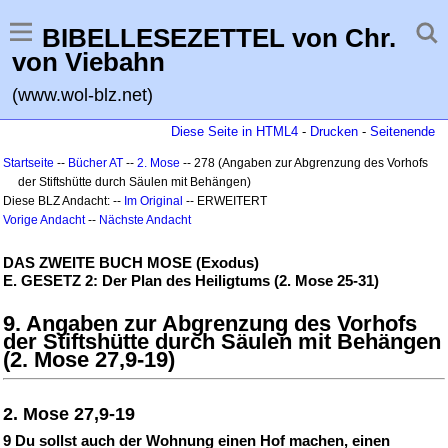
BIBELLESEZETTEL von Chr.
von Viebahn
(www.wol-blz.net)
Diese Seite in HTML4
-
Drucken
-
Seitenende
Startseite
--
Bücher AT
--
2. Mose
-- 278 (Angaben zur Abgrenzung des Vorhofs
der Stiftshütte durch Säulen mit Behängen)
Diese BLZ Andacht: --
Im Original
-- ERWEITERT
Vorige Andacht
--
Nächste Andacht
DAS ZWEITE BUCH MOSE (Exodus)
E. GESETZ 2: Der Plan des Heiligtums (2. Mose 25-31)
9. Angaben zur Abgrenzung des Vorhofs
der Stiftshütte durch Säulen mit Behängen
(2. Mose 27,9-19)
2. Mose 27,9-19
9 Du sollst auch der Wohnung einen Hof machen, einen