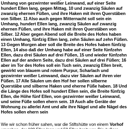
Umhang von gezwirnter weißer Leinwand, auf einer Seite
hundert Ellen lang, gegen Mittag, 10 und zwanzig Säulen auf
zwanzig ehernen Füßen, und ihre Haken mit ihren Querstäben
von Silber. 11 Also auch gegen Mitternacht soll sein ein
Umhang, hundert Ellen lang, zwanzig Säulen auf zwanzig
ehernen Füßen, und ihre Haken mit ihren Querstäben von
Silber. 12 Aber gegen Abend soll die Breite des Hofes haben
einen Umhang, fünfzig Ellen lang, zehn Säulen auf zehn Füßen.
13 Gegen Morgen aber soll die Breite des Hofes haben fünfzig
Ellen, 14 also daß der Umhang habe auf einer Seite fünfzehn
Ellen, dazu drei Säulen auf drei Füßen, 15 und wieder fünfzehn
Ellen auf der andern Seite, dazu drei Säulen auf drei Füßen; 16
aber im Tor des Hofes soll ein Tuch sein, zwanzig Ellen breit,
gewirkt von blauem und rotem Purpur, Scharlach und
gezwirnter weißer Leinwand, dazu vier Säulen auf ihren vier
Füßen. 17 Alle Säulen um den Hof her sollen silberne
Querstäbe und silberne Haken und eherne Füße haben. 18 Und
die Länge des Hofes soll hundert Ellen sein, die Breite fünfzig
Ellen, die Höhe fünf Ellen, von gezwirnter weißer Leinwand,
und seine Füße sollen ehern sein. 19 Auch alle Geräte der
Wohnung zu allerlei Amt und alle ihre Nägel und alle Nägel des
Hofes sollen ehern sein
Wie wir schon früher sahen, war die Stiftshütte von einem
Vorhof