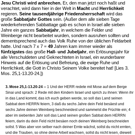
Jesu Christi wird anbrechen.
Er, den man jetzt noch haßt und
verachtet, wird dann hier in der Welt in
Macht
und
Herrlichkeit
regieren.
Seine tausendjährige Friedensherrschaft
wird das
große
Sabbatjahr Gottes
sein. (Außer dem alle sieben Tage
wiederkehrenden Sabbattage gab es schon in Israel alle sieben
Jahre ein ganzes
Sabbatjahr
, in welchem die Felder und
Weinberge nicht bearbeitet wurden, sondern ausruhen sollten und
dementsprechend auch das Volk Ruhe von der üblichen Feldarbeit
hatte. Und nach 7 x 7 =
49
Jahren kam immer wieder als
fünfzigstes
das große
Hall- und Jubeljahr
, ein Erlösungsjahr für
alle Verschuldeten und Geknechteten in Israel, ein wunderbarer
Hinweis auf die Erlösung und Befreiung, die ewige Ruhe und
Herrlichkeit, die Gott in Christo Seinem Volke bereitet hat! [Lies 3.
Mos. 25,1-13.20-24.])
3. Mose 25,1-13.20-24 --
1 Und der HERR redete mit Mose auf dem Berge
Sinai und sprach: 2 Rede mit den Kindern Israel und sprich zu ihnen: Wenn ihr
in das Land kommt, das ich euch geben werde, so soll das Land seinen
Sabbat dem HERRN feiern, 3 daß du sechs Jahre dein Feld besäest und
sechs Jahre deinen Weinberg beschneidest und sammelst die Früchte ein; 4
aber im siebenten Jahr soll das Land seinen großen Sabbat dem HERRN
feiern, darin du dein Feld nicht besäen noch deinen Weinberg beschneiden
sollst. 5 Was aber von selber nach deiner Ernte wächst, sollst du nicht ernten,
und die Trauben, so ohne deine Arbeit wachsen, sollst du nicht lesen, dieweil