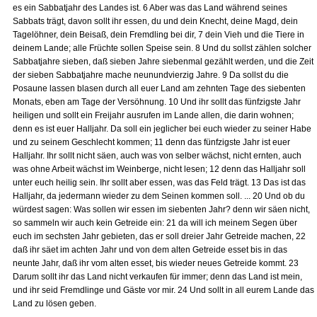
es ein Sabbatjahr des Landes ist. 6 Aber was das Land während seines
Sabbats trägt, davon sollt ihr essen, du und dein Knecht, deine Magd, dein
Tagelöhner, dein Beisaß, dein Fremdling bei dir, 7 dein Vieh und die Tiere in
deinem Lande; alle Früchte sollen Speise sein. 8 Und du sollst zählen solcher
Sabbatjahre sieben, daß sieben Jahre siebenmal gezählt werden, und die Zeit
der sieben Sabbatjahre mache neunundvierzig Jahre. 9 Da sollst du die
Posaune lassen blasen durch all euer Land am zehnten Tage des siebenten
Monats, eben am Tage der Versöhnung. 10 Und ihr sollt das fünfzigste Jahr
heiligen und sollt ein Freijahr ausrufen im Lande allen, die darin wohnen;
denn es ist euer Halljahr. Da soll ein jeglicher bei euch wieder zu seiner Habe
und zu seinem Geschlecht kommen; 11 denn das fünfzigste Jahr ist euer
Halljahr. Ihr sollt nicht säen, auch was von selber wächst, nicht ernten, auch
was ohne Arbeit wächst im Weinberge, nicht lesen; 12 denn das Halljahr soll
unter euch heilig sein. Ihr sollt aber essen, was das Feld trägt. 13 Das ist das
Halljahr, da jedermann wieder zu dem Seinen kommen soll. ... 20 Und ob du
würdest sagen: Was sollen wir essen im siebenten Jahr? denn wir säen nicht,
so sammeln wir auch kein Getreide ein: 21 da will ich meinem Segen über
euch im sechsten Jahr gebieten, das er soll dreier Jahr Getreide machen, 22
daß ihr säet im achten Jahr und von dem alten Getreide esset bis in das
neunte Jahr, daß ihr vom alten esset, bis wieder neues Getreide kommt. 23
Darum sollt ihr das Land nicht verkaufen für immer; denn das Land ist mein,
und ihr seid Fremdlinge und Gäste vor mir. 24 Und sollt in all eurem Lande das
Land zu lösen geben.