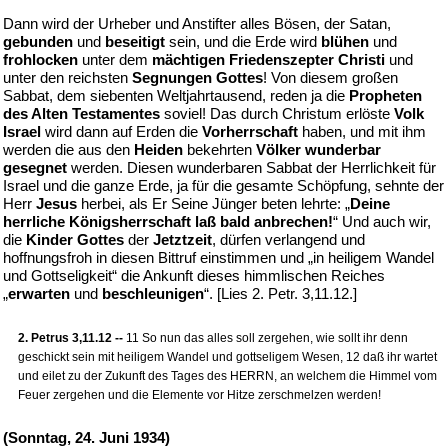
Dann wird der Urheber und Anstifter alles Bösen, der Satan,
gebunden
und
beseitigt
sein, und die Erde wird
blühen
und
frohlocken
unter dem
mächtigen Friedenszepter Christi
und
unter den reichsten
Segnungen Gottes
! Von diesem großen
Sabbat, dem siebenten Weltjahrtausend, reden ja die
Propheten
des Alten Testamentes
soviel! Das durch Christum erlöste
Volk
Israel
wird dann auf Erden die
Vorherrschaft
haben, und mit ihm
werden die aus den
Heiden
bekehrten
Völker wunderbar
gesegnet
werden. Diesen wunderbaren Sabbat der Herrlichkeit für
Israel und die ganze Erde, ja für die gesamte Schöpfung, sehnte der
Herr
Jesus
herbei, als Er Seine Jünger beten lehrte: „
Deine
herrliche Königsherrschaft laß bald anbrechen!
“ Und auch wir,
die
Kinder Gottes
der
Jetztzeit
, dürfen verlangend und
hoffnungsfroh in diesen Bittruf einstimmen und „in heiligem Wandel
und Gottseligkeit“ die Ankunft dieses himmlischen Reiches
„
erwarten
und
beschleunigen
“. [Lies 2. Petr. 3,11.12.]
2. Petrus 3,11.12 --
11 So nun das alles soll zergehen, wie sollt ihr denn
geschickt sein mit heiligem Wandel und gottseligem Wesen, 12 daß ihr wartet
und eilet zu der Zukunft des Tages des HERRN, an welchem die Himmel vom
Feuer zergehen und die Elemente vor Hitze zerschmelzen werden!
(Sonntag, 24. Juni 1934)