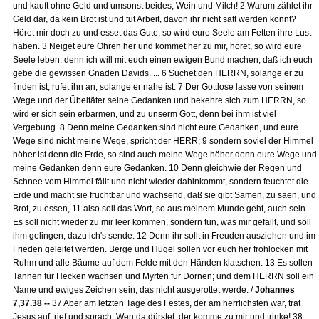
und kauft ohne Geld und umsonst beides, Wein und Milch! 2 Warum zählet ihr
Geld dar, da kein Brot ist und tut Arbeit, davon ihr nicht satt werden könnt?
Höret mir doch zu und esset das Gute, so wird eure Seele am Fetten ihre Lust
haben. 3 Neiget eure Ohren her und kommet her zu mir, höret, so wird eure
Seele leben; denn ich will mit euch einen ewigen Bund machen, daß ich euch
gebe die gewissen Gnaden Davids. ... 6 Suchet den HERRN, solange er zu
finden ist; rufet ihn an, solange er nahe ist. 7 Der Gottlose lasse von seinem
Wege und der Übeltäter seine Gedanken und bekehre sich zum HERRN, so
wird er sich sein erbarmen, und zu unserm Gott, denn bei ihm ist viel
Vergebung. 8 Denn meine Gedanken sind nicht eure Gedanken, und eure
Wege sind nicht meine Wege, spricht der HERR; 9 sondern soviel der Himmel
höher ist denn die Erde, so sind auch meine Wege höher denn eure Wege und
meine Gedanken denn eure Gedanken. 10 Denn gleichwie der Regen und
Schnee vom Himmel fällt und nicht wieder dahinkommt, sondern feuchtet die
Erde und macht sie fruchtbar und wachsend, daß sie gibt Samen, zu säen, und
Brot, zu essen, 11 also soll das Wort, so aus meinem Munde geht, auch sein.
Es soll nicht wieder zu mir leer kommen, sondern tun, was mir gefällt, und soll
ihm gelingen, dazu ich's sende. 12 Denn ihr sollt in Freuden ausziehen und im
Frieden geleitet werden. Berge und Hügel sollen vor euch her frohlocken mit
Ruhm und alle Bäume auf dem Felde mit den Händen klatschen. 13 Es sollen
Tannen für Hecken wachsen und Myrten für Dornen; und dem HERRN soll ein
Name und ewiges Zeichen sein, das nicht ausgerottet werde. /
Johannes
7,37.38 --
37 Aber am letzten Tage des Festes, der am herrlichsten war, trat
Jesus auf, rief und sprach: Wen da dürstet, der komme zu mir und trinke! 38