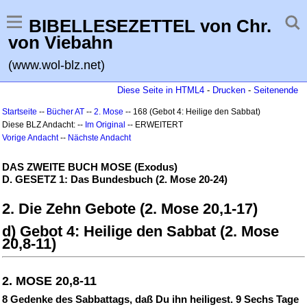
BIBELLESEZETTEL von Chr.
von Viebahn
(www.wol-blz.net)
Diese Seite in HTML4
-
Drucken
-
Seitenende
Startseite
--
Bücher AT
--
2. Mose
-- 168 (Gebot 4: Heilige den Sabbat)
Diese BLZ Andacht: --
Im Original
-- ERWEITERT
Vorige Andacht
--
Nächste Andacht
DAS ZWEITE BUCH MOSE (Exodus)
D. GESETZ 1: Das Bundesbuch (2. Mose 20-24)
2. Die Zehn Gebote (2. Mose 20,1-17)
d) Gebot 4: Heilige den Sabbat (2. Mose
20,8-11)
2. MOSE 20,8-11
8 Gedenke des Sabbattags, daß Du ihn heiligest. 9 Sechs Tage