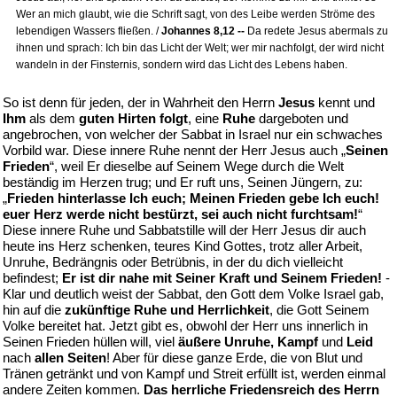
Wer an mich glaubt, wie die Schrift sagt, von des Leibe werden Ströme des
lebendigen Wassers fließen. /
Johannes 8,12 --
Da redete Jesus abermals zu
ihnen und sprach: Ich bin das Licht der Welt; wer mir nachfolgt, der wird nicht
wandeln in der Finsternis, sondern wird das Licht des Lebens haben.
So ist denn für jeden, der in Wahrheit den Herrn
Jesus
kennt und
Ihm
als dem
guten Hirten folgt
, eine
Ruhe
dargeboten und
angebrochen, von welcher der Sabbat in Israel nur ein schwaches
Vorbild war. Diese innere Ruhe nennt der Herr Jesus auch „
Seinen
Frieden
“, weil Er dieselbe auf Seinem Wege durch die Welt
beständig im Herzen trug; und Er ruft uns, Seinen Jüngern, zu:
„
Frieden hinterlasse Ich euch; Meinen Frieden gebe Ich euch!
euer Herz werde nicht bestürzt, sei auch nicht furchtsam!
“
Diese innere Ruhe und Sabbatstille will der Herr Jesus dir auch
heute ins Herz schenken, teures Kind Gottes, trotz aller Arbeit,
Unruhe, Bedrängnis oder Betrübnis, in der du dich vielleicht
befindest;
Er ist dir nahe mit Seiner Kraft und Seinem Frieden!
-
Klar und deutlich weist der Sabbat, den Gott dem Volke Israel gab,
hin auf die
zukünftige Ruhe und Herrlichkeit
, die Gott Seinem
Volke bereitet hat. Jetzt gibt es, obwohl der Herr uns innerlich in
Seinen Frieden hüllen will, viel
äußere Unruhe, Kampf
und
Leid
nach
allen Seiten
! Aber für diese ganze Erde, die von Blut und
Tränen getränkt und von Kampf und Streit erfüllt ist, werden einmal
andere Zeiten kommen.
Das herrliche Friedensreich des Herrn