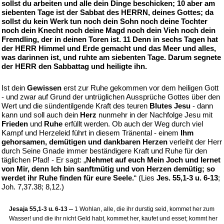
sollst du arbeiten und alle dein Dinge beschicken; 10 aber am
siebenten Tage ist der Sabbat des HERRN, deines Gottes; da
sollst du kein Werk tun noch dein Sohn noch deine Tochter
noch dein Knecht noch deine Magd noch dein Vieh noch dein
Fremdling, der in deinen Toren ist. 11 Denn in sechs Tagen hat
der HERR Himmel und Erde gemacht und das Meer und alles,
was darinnen ist, und ruhte am siebenten Tage. Darum segnete
der HERR den Sabbattag und heiligte ihn.
Ist dein
Gewissen
erst zur Ruhe gekommen vor dem heiligen Gott
- und zwar auf Grund der untrüglichen Aussprüche Gottes über den
Wert und die sündentilgende Kraft des teuren
Blutes Jesu
- dann
kann und soll auch dein
Herz
nunmehr in der Nachfolge Jesu mit
Frieden
und
Ruhe
erfüllt werden. Ob auch der Weg durch viel
Kampf und Herzeleid führt in diesem Tränental - einem
Ihm
gehorsamen, demütigen und dankbaren Herzen
verleiht der Herr
durch Seine Gnade immer beständigere Kraft und Ruhe für den
täglichen Pfad! - Er sagt: „
Nehmet auf euch Mein Joch und lernet
von Mir, denn Ich bin sanftmütig und von Herzen demütig; so
werdet ihr Ruhe finden für eure Seele.
“ (Lies
Jes. 55,1-3 u. 6-13
;
Joh. 7,37.38; 8,12.)
Jesaja 55,1-3 u. 6-13 --
1 Wohlan, alle, die ihr durstig seid, kommet her zum
Wasser! und die ihr nicht Geld habt, kommet her, kaufet und esset; kommt her