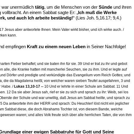
Er war unermüdlich
tätig
, um die Menschen von der
Sünde
und ihren
vollbracht. An einem Sabbat sagte Er: „
Ich muß die Werke
rk, und auch Ich arbeite beständig!
“ (Lies Joh. 5,16.17; 9,4.)
 Jesus aber antwortete Ihnen: Mein Vater wirkt bisher, und ich wirke auch. /
rken kann.
nd empfingen
Kraft zu einem neuen Leben
in Seiner Nachfolge!
n Fieber behaftet; und sie baten ihn für sie. 39 Und er trat zu ihr und gebot
n alle, die Kranke hatten mit mancherlei Seuchen, sie zu ihm. Und er legte auf
 und Dörfer und predigte und verkündigte das Evangelium vom Reich Gottes; und
ia, die da Magdalena heißt, von welcher waren sieben Teufel ausgefahren, 3 und
r Habe. /
Lukas 13,10-17 --
10 Und er lehrte in einer Schule am Sabbat. 11 Und
. 12 Da sie aber Jesus sah, rief er sie zu sich und sprach zu ihr: Weib, sei los
r Oberste der Schule und war unwillig, daß Jesus am Sabbat heilte, und sprach zu
5 Da antwortete ihm der HERR und sprach: Du Heuchler! löst nicht ein jeglicher
 am Sabbat diese, die doch Abrahams Tochter ist, von diesem Bande, welche
wesen waren; und alles Volk freute sich über alle herrlichen Taten, die von ihm
 Grundlage einer ewigen Sabbatruhe für Gott und Seine