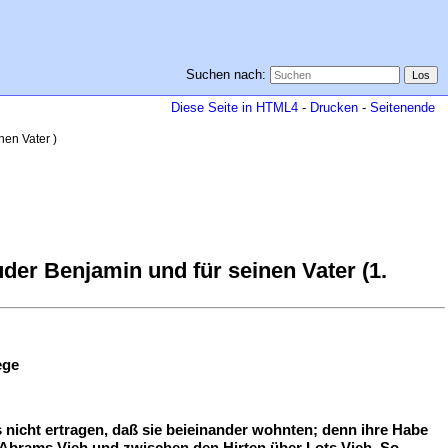
Suchen nach:
Diese Seite in HTML4
-
Drucken
-
Seitenende
nen Vater )
der Benjamin und für seinen Vater (1.
ege
 nicht ertragen, daß sie beieinander wohnten; denn ihre Habe
Abrams Vieh und zwischen den Hirten über Lots Vieh. So