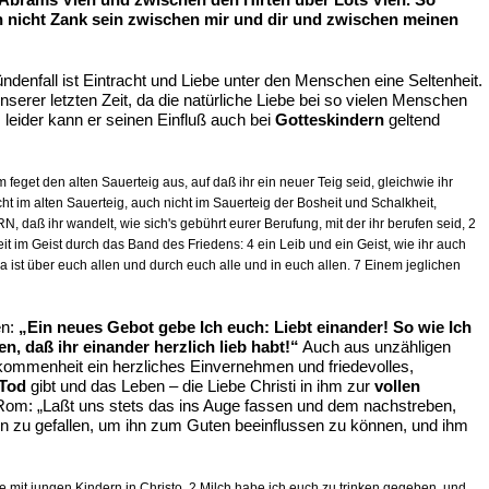
h nicht Zank sein zwischen mir und dir und zwischen meinen
ndenfall ist Eintracht und Liebe unter den Menschen eine Seltenheit.
nserer letzten Zeit, da die natürliche Liebe bei so vielen Menschen
n, leider kann er seinen Einfluß auch bei
Gotteskindern
geltend
feget den alten Sauerteig aus, auf daß ihr ein neuer Teig seid, gleichwie ihr
ht im alten Sauerteig, auch nicht im Sauerteig der Bosheit und Schalkheit,
aß ihr wandelt, wie sich's gebührt eurer Berufung, mit der ihr berufen seid, 2
eit im Geist durch das Band des Friedens: 4 ein Leib und ein Geist, wie ihr auch
da ist über euch allen und durch euch alle und in euch allen. 7 Einem jeglichen
en:
„Ein neues Gebot gebe Ich euch: Liebt einander! So wie Ich
n, daß ihr einander herzlich lieb habt!“
Auch aus unzähligen
lkommenheit ein herzliches Einvernehmen und friedevolles,
Tod
gibt und das Leben – die Liebe Christi in ihm zur
vollen
 Rom: „Laßt uns stets das ins Auge fassen und dem nachstreben,
n zu gefallen, um ihn zum Guten beeinflussen zu können, und ihm
wie mit jungen Kindern in Christo. 2 Milch habe ich euch zu trinken gegeben, und