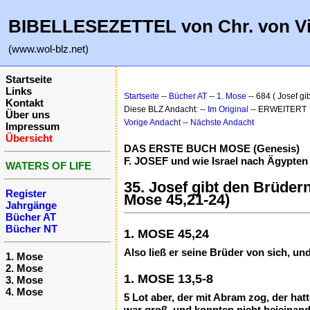
BIBELLESEZETTEL von Chr. von V
(www.wol-blz.net)
Startseite
Links
Startseite
--
Bücher AT
--
1. Mose
-- 684 ( Josef g
Kontakt
Diese BLZ Andacht: --
Im Original
-- ERWEITERT
Über uns
Vorige Andacht
--
Nächste Andacht
Impressum
Übersicht
DAS ERSTE BUCH MOSE (Genesis)
F. JOSEF und wie Israel nach Ägypten 
WATERS OF LIFE
35. Josef gibt den Brüder
Register
Mose 45,21-24)
Jahrgänge
Bücher AT
Bücher NT
1. MOSE 45,24
Also ließ er seine Brüder von sich, un
1. Mose
2. Mose
1. MOSE 13,5-8
3. Mose
4. Mose
5 Lot aber, der mit Abram zog, der ha
war groß, und konnten nicht beieinan