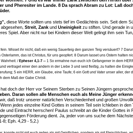
ter und Pheresiter im Lande. 8 Da sprach Abram zu Lot: Laß doc
üder.
g“,
diese Worte sollten uns stets tief im Gedächtnis sein. Seit dem Sü
uf abgesehen,
Streit, Zank
und
Uneinigkeit
zu stiften. Und gerade in u
teres Spiel. Aber nicht nur bei Kindern dieser Welt gelingt ihm sein Tu
fein. Wisset ihr nicht, daß ein wenig Sauerteig den ganzen Teig versäuert? 7 Darum 
sterlamm, das ist Christus, für uns geopfert. 8 Darum lasset uns Ostern halten nic
 Wahrheit. /
Epheser 4,1-7 --
1 So ermahne nun euch ich Gefangener in dem HERRN, d
und vertraget einer den andern in der Liebe 3 und seid fleißig, zu halten die Einigk
erufung; 5 ein HERR, ein Glaube, eine Taufe; 6 ein Gott und Vater unser aller, der 
ch dem Maß der Gabe Christi.
ich hat doch der Herr vor Seinem Sterben zu Seinen Jüngern gesproch
 lieben. Daran sollen alle Menschen euch als Meine Jünger erkenne
ir, daß trotz unserer natürlichen Verschiedenheit und großen Unvol
 Wenn jedes einzelne Kind Gottes in seinem Teil sein Ichleben in den
de und Eintracht herrschen! Paulus schreibt an die Kinder Gottes in
gegenseitigen Förderung dient. Ja, jeder von uns suche dem Nächste
-8; Eph. 4,29 - 5,2.)
r, konnte nicht mit euch reden als mit Geistlichen, sondern als mit Fleischlichen, 