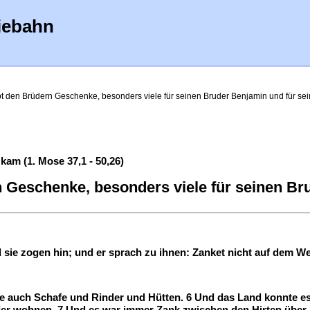
iebahn
ibt den Brüdern Geschenke, besonders viele für seinen Bruder Benjamin und für sei
kam (1. Mose 37,1 - 50,26)
n Geschenke, besonders viele für seinen Bru
d sie zogen hin; und er sprach zu ihnen: Zanket nicht auf dem W
tte auch Schafe und Rinder und Hütten. 6 Und das Land konnte es
der wohnen. 7 Und es war immer Zank zwischen den Hirten über 