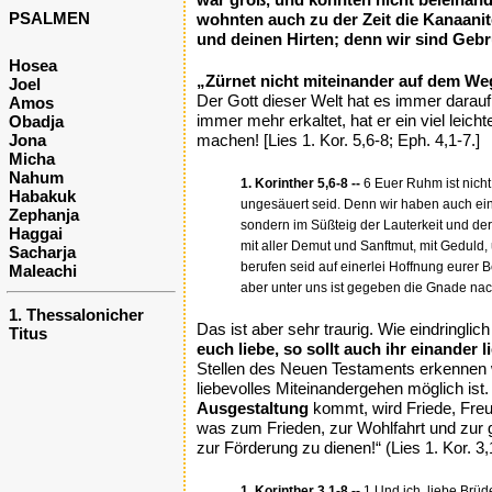
PSALMEN
wohnten auch zu der Zeit die Kanaani
und deinen Hirten; denn wir sind Gebr
Hosea
„Zürnet nicht miteinander auf dem We
Joel
Der Gott dieser Welt hat es immer dara
Amos
immer mehr erkaltet, hat er ein viel leich
Obadja
Jona
machen! [Lies 1. Kor. 5,6-8; Eph. 4,1-7.]
Micha
Nahum
1. Korinther 5,6-8 --
6 Euer Ruhm ist nicht 
Habakuk
ungesäuert seid. Denn wir haben auch ein O
Zephanja
sondern im Süßteig der Lauterkeit und der
Haggai
mit aller Demut und Sanftmut, mit Geduld, 
Sacharja
berufen seid auf einerlei Hoffnung eurer B
Maleachi
aber unter uns ist gegeben die Gnade na
1. Thessalonicher
Das ist aber sehr traurig. Wie eindringl
Titus
euch liebe, so sollt auch ihr einander
Stellen des Neuen Testaments erkennen w
liebevolles Miteinandergehen möglich ist.
Ausgestaltung
kommt, wird Friede, Freu
was zum Frieden, zur Wohlfahrt und zur 
zur Förderung zu dienen!“ (Lies 1. Kor. 3,1
1. Korinther 3,1-8 --
1 Und ich, liebe Brüde