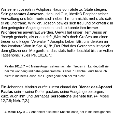
Wir sehen Joseph in Potiphars Haus von Stufe zu Stufe steigen.
Sein
gesamtes Anwesen,
Hab und Gut, überließ Potiphar seiner
Verwaltung und kümmerte sich neben ihm um nichts mehr, als daß
er aß und trank. Wirklich, Joseph bewies sich treu und pflichteifrig in
den geringsten Angelegenheiten, und so konnte ihm
immer
Wichtigeres
anvertraut werden. Gewiß hat unser Herr Jesus an
Joseph gedacht, als er ausrief: „Was ist’s doch Großes um einen
treuen und klugen Verwalter.“ Josephs Leben läßt uns denken an
das kostbare Wort in Spr. 4,18: „Der Pfad des Gerechten ist gleich
dem glänzenden Morgenlicht, das stets heller leuchtet bis zur vollen
Tageshöhe.“ (Lies Ps. 101,6.7.)
Psalm 101,6.7 --
6 Meine Augen sehen nach den Treuen im Lande, daß sie
bei mir wohnen; und habe gerne fromme Diener. 7 Falsche Leute halte ich
nicht in meinem Hause; die Lügner gedeihen bei mir nicht.
Ein Johannes Markus durfte zuerst einmal der
Diener des Apostel
Paulus
sein – seine Koffer packen, seine Ausgänge besorgen,
kurz, auch ihm und Barnabas
persönliche Dienste
tun. (4. Mose
12,7.8; Neh. 7,2.)
4. Mose 12,7.8 --
7 Aber nicht also mein Knecht Mose, der in meinem ganzen