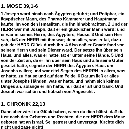
1. MOSE 39,1-6
1 Joseph ward hinab nach Ägypten geführt; und Potiphar, ein
ägyptischer Mann, des Pharao Kämmerer und Hauptmann,
kaufte ihn von den Ismaeliten, die ihn hinabbrachten. 2 Und der
HERR war mit Joseph, daß er ein glücklicher Mann ward; und
er war in seines Herrn, des Ägypters, Hause. 3 Und sein Herr
sah, daß der HERR mit ihm war; denn alles, was er tat, dazu
gab der HERR Glück durch ihn. 4 Also daß er Gnade fand vor
seinem Herrn und sein Diener ward. Der setzte ihn über sein
Haus, und alles, was er hatte, tat er unter seine Hände. 5 Und
von der Zeit an, da er ihn über sein Haus und alle seine Güter
gesetzt hatte, segnete der HERR des Ägypters Haus um
Josephs willen; und war eitel Segen des HERRN in allem, was
er hatte, zu Hause und auf dem Felde. 6 Darum ließ er alles
unter Josephs Händen, was er hatte, und nahm sich keines
Dinges an, solange er ihn hatte, nur daß er aß und trank. Und
Joseph war schön und hübsch von Angesicht .
1. CHRONIK 22,13
Dann aber wirst du Glück haben, wenn du dich hältst, daß du
tust nach den Geboten und Rechten, die der HERR dem Mose
geboten hat an Israel. Sei getrost und unverzagt, fürchte dich
nicht und zage nicht!