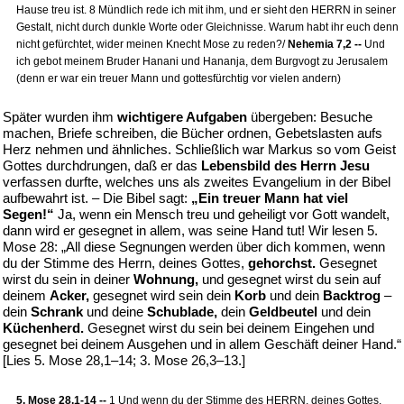
Hause treu ist. 8 Mündlich rede ich mit ihm, und er sieht den HERRN in seiner
Gestalt, nicht durch dunkle Worte oder Gleichnisse. Warum habt ihr euch denn
nicht gefürchtet, wider meinen Knecht Mose zu reden?/
Nehemia 7,2 --
Und
ich gebot meinem Bruder Hanani und Hananja, dem Burgvogt zu Jerusalem
(denn er war ein treuer Mann und gottesfürchtig vor vielen andern)
Später wurden ihm
wichtigere Aufgaben
übergeben: Besuche
machen, Briefe schreiben, die Bücher ordnen, Gebetslasten aufs
Herz nehmen und ähnliches. Schließlich war Markus so vom Geist
Gottes durchdrungen, daß er das
Lebensbild des Herrn Jesu
verfassen durfte, welches uns als zweites Evangelium in der Bibel
aufbewahrt ist. – Die Bibel sagt:
„Ein treuer Mann hat viel
Segen!“
Ja, wenn ein Mensch treu und geheiligt vor Gott wandelt,
dann wird er gesegnet in allem, was seine Hand tut! Wir lesen 5.
Mose 28: „All diese Segnungen werden über dich kommen, wenn
du der Stimme des Herrn, deines Gottes,
gehorchst.
Gesegnet
wirst du sein in deiner
Wohnung,
und gesegnet wirst du sein auf
deinem
Acker,
gesegnet wird sein dein
Korb
und dein
Backtrog
–
dein
Schrank
und deine
Schublade,
dein
Geldbeutel
und dein
Küchenherd.
Gesegnet wirst du sein bei deinem Eingehen und
gesegnet bei deinem Ausgehen und in allem Geschäft deiner Hand.“
[Lies 5. Mose 28,1–14; 3. Mose 26,3–13.]
5. Mose 28,1-14 --
1 Und wenn du der Stimme des HERRN, deines Gottes,