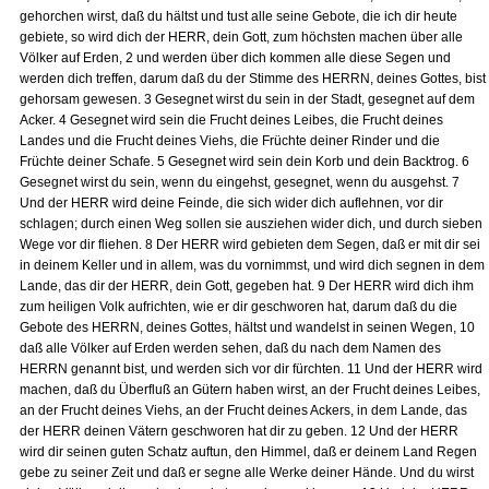
gehorchen wirst, daß du hältst und tust alle seine Gebote, die ich dir heute
gebiete, so wird dich der HERR, dein Gott, zum höchsten machen über alle
Völker auf Erden, 2 und werden über dich kommen alle diese Segen und
werden dich treffen, darum daß du der Stimme des HERRN, deines Gottes, bist
gehorsam gewesen. 3 Gesegnet wirst du sein in der Stadt, gesegnet auf dem
Acker. 4 Gesegnet wird sein die Frucht deines Leibes, die Frucht deines
Landes und die Frucht deines Viehs, die Früchte deiner Rinder und die
Früchte deiner Schafe. 5 Gesegnet wird sein dein Korb und dein Backtrog. 6
Gesegnet wirst du sein, wenn du eingehst, gesegnet, wenn du ausgehst. 7
Und der HERR wird deine Feinde, die sich wider dich auflehnen, vor dir
schlagen; durch einen Weg sollen sie ausziehen wider dich, und durch sieben
Wege vor dir fliehen. 8 Der HERR wird gebieten dem Segen, daß er mit dir sei
in deinem Keller und in allem, was du vornimmst, und wird dich segnen in dem
Lande, das dir der HERR, dein Gott, gegeben hat. 9 Der HERR wird dich ihm
zum heiligen Volk aufrichten, wie er dir geschworen hat, darum daß du die
Gebote des HERRN, deines Gottes, hältst und wandelst in seinen Wegen, 10
daß alle Völker auf Erden werden sehen, daß du nach dem Namen des
HERRN genannt bist, und werden sich vor dir fürchten. 11 Und der HERR wird
machen, daß du Überfluß an Gütern haben wirst, an der Frucht deines Leibes,
an der Frucht deines Viehs, an der Frucht deines Ackers, in dem Lande, das
der HERR deinen Vätern geschworen hat dir zu geben. 12 Und der HERR
wird dir seinen guten Schatz auftun, den Himmel, daß er deinem Land Regen
gebe zu seiner Zeit und daß er segne alle Werke deiner Hände. Und du wirst