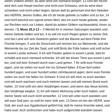
vielen Völkern leihen; du aber wirst von niemand borgen. 13 Und der HERR
wird dich zum Haupt machen und nicht zum Schwanz, und du wirst oben
schweben und nicht unten liegen, darum daß du gehorsam bist den Geboten
des HERRN, deines Gottes, die ich dir heute gebiete zu halten und zu tun, 14
und nicht weichst von irgend einem Wort, das ich euch heute gebiete, weder
zur Rechten noch zur Linken, damit du andern Göttern nachwandelst, ihnen zu
dienen. /
3. Mose 26,3-13 --
3 Werdet ihr in meinen Satzungen wandeln und
meine Gebote halten und tun, 4 so will ich euch Regen geben zu seiner Zeit,
und das Land soll sein Gewächs geben und die Bäume auf dem Felde ihre
Früchte bringen, 5 und die Dreschzeit soll reichen bis zur Weinernte, und die
Weinernte bis zur Zeit der Saat; und sollt Brots die Fülle haben und sollt sicher
in eurem Lande wohnen. 6 Ich will Frieden geben in eurem Lande, daß ihr
schlafet und euch niemand schrecke. Ich will die bösen Tiere aus eurem Land
tun, und soll kein Schwert durch euer Land gehen. 7 Ihr sollt eure Feinde
jagen, und sie sollen vor euch her ins Schwert fallen. 8 Euer fünf sollen
hundert jagen, und euer hundert sollen zehntausend jagen; denn eure Feinde
sollen vor euch her fallen ins Schwert. 9 Und ich will mich zu euch wenden
und will euch wachsen und euch mehren lassen und will meinen Bund euch
halten. 10 Und sollt von dem Vorjährigen essen, und wenn das Neue kommt,
das Vorjährige wegtun. 11 Ich will meine Wohnung unter euch haben, und
meine Seele soll euch nicht verwerfen. 12 Und will unter euch wandeln und
will euer Gott sein; so sollt ihr mein Volk sein. 13 Denn ich bin der HERR, euer
Gott, der euch aus Ägyptenland geführt hat, daß ihr meine Knechte wäret, und
habe euer Joch zerbrochen und habe euch aufgerichtet wandeln lassen.