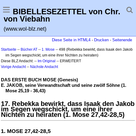
BIBELLESEZETTEL von Chr.
von Viebahn
(www.wol-blz.net)
Diese Seite in HTML4
-
Drucken
-
Seitenende
Startseite
--
Bücher AT
--
1. Mose
-- 498 (Rebekka bewirkt, dass Isaak den Jakob
im Segen wegschickt, um eine ihrer Nichten zu heiraten)
Diese BLZ Andacht: --
Im Original
-- ERWEITERT
Vorige Andacht
--
Nächste Andacht
DAS ERSTE BUCH MOSE (Genesis)
E. JAKOB, seine Verwandtschaft und seine zwölf Söhne (1.
Mose 25,19 - 36,43)
17. Rebekka bewirkt, dass Isaak den Jakob
im Segen wegschickt, um eine ihrer
Nichten zu heiraten (1. Mose 27,42-28,5)
1. MOSE 27,42-28,5