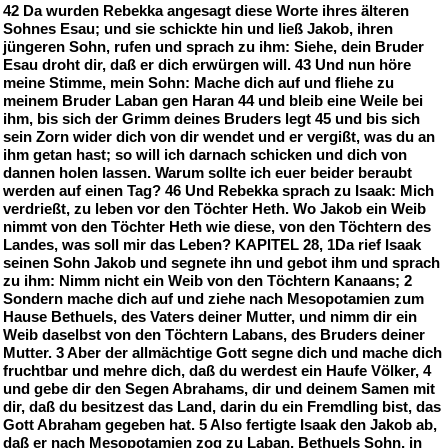
42 Da wurden Rebekka angesagt diese Worte ihres älteren
Sohnes Esau; und sie schickte hin und ließ Jakob, ihren
jüngeren Sohn, rufen und sprach zu ihm: Siehe, dein Bruder
Esau droht dir, daß er dich erwürgen will. 43 Und nun höre
meine Stimme, mein Sohn: Mache dich auf und fliehe zu
meinem Bruder Laban gen Haran 44 und bleib eine Weile bei
ihm, bis sich der Grimm deines Bruders legt 45 und bis sich
sein Zorn wider dich von dir wendet und er vergißt, was du an
ihm getan hast; so will ich darnach schicken und dich von
dannen holen lassen. Warum sollte ich euer beider beraubt
werden auf einen Tag? 46 Und Rebekka sprach zu Isaak: Mich
verdrießt, zu leben vor den Töchter Heth. Wo Jakob ein Weib
nimmt von den Töchter Heth wie diese, von den Töchtern des
Landes, was soll mir das Leben? KAPITEL 28, 1Da rief Isaak
seinen Sohn Jakob und segnete ihn und gebot ihm und sprach
zu ihm: Nimm nicht ein Weib von den Töchtern Kanaans; 2
Sondern mache dich auf und ziehe nach Mesopotamien zum
Hause Bethuels, des Vaters deiner Mutter, und nimm dir ein
Weib daselbst von den Töchtern Labans, des Bruders deiner
Mutter. 3 Aber der allmächtige Gott segne dich und mache dich
fruchtbar und mehre dich, daß du werdest ein Haufe Völker, 4
und gebe dir den Segen Abrahams, dir und deinem Samen mit
dir, daß du besitzest das Land, darin du ein Fremdling bist, das
Gott Abraham gegeben hat. 5 Also fertigte Isaak den Jakob ab,
daß er nach Mesopotamien zog zu Laban, Bethuels Sohn, in