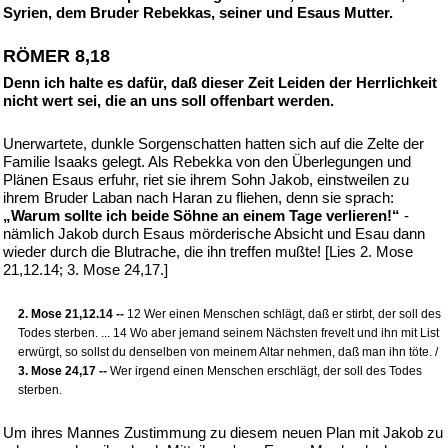
Syrien, dem Bruder Rebekkas, seiner und Esaus Mutter.
RÖMER 8,18
Denn ich halte es dafür, daß dieser Zeit Leiden der Herrlichkeit
nicht wert sei, die an uns soll offenbart werden.
Unerwartete, dunkle Sorgenschatten hatten sich auf die Zelte der
Familie Isaaks gelegt. Als Rebekka von den Überlegungen und
Plänen Esaus erfuhr, riet sie ihrem Sohn Jakob, einstweilen zu
ihrem Bruder Laban nach Haran zu fliehen, denn sie sprach:
„Warum sollte ich beide Söhne an einem Tage verlieren!“
-
nämlich Jakob durch Esaus mörderische Absicht und Esau dann
wieder durch die Blutrache, die ihn treffen mußte! [Lies 2. Mose
21,12.14; 3. Mose 24,17.]
2. Mose 21,12.14 --
12 Wer einen Menschen schlägt, daß er stirbt, der soll des
Todes sterben. ... 14 Wo aber jemand seinem Nächsten frevelt und ihn mit List
erwürgt, so sollst du denselben von meinem Altar nehmen, daß man ihn töte. /
3. Mose 24,17 --
Wer irgend einen Menschen erschlägt, der soll des Todes
sterben.
Um ihres Mannes Zustimmung zu diesem neuen Plan mit Jakob zu