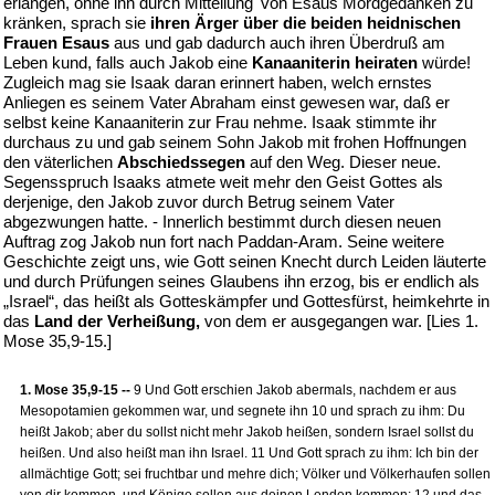
erlangen, ohne ihn durch Mitteilung 'von Esaus Mordgedanken zu
kränken, sprach sie
ihren Ärger über die beiden heidnischen
Frauen Esaus
aus und gab dadurch auch ihren Überdruß am
Leben kund, falls auch Jakob eine
Kanaaniterin heiraten
würde!
Zugleich mag sie Isaak daran erinnert haben, welch ernstes
Anliegen es seinem Vater Abraham einst gewesen war, daß er
selbst keine Kanaaniterin zur Frau nehme. Isaak stimmte ihr
durchaus zu und gab seinem Sohn Jakob mit frohen Hoffnungen
den väterlichen
Abschiedssegen
auf den Weg. Dieser neue.
Segensspruch Isaaks atmete weit mehr den Geist Gottes als
derjenige, den Jakob zuvor durch Betrug seinem Vater
abgezwungen hatte. - Innerlich bestimmt durch diesen neuen
Auftrag zog Jakob nun fort nach Paddan-Aram. Seine weitere
Geschichte zeigt uns, wie Gott seinen Knecht durch Leiden läuterte
und durch Prüfungen seines Glaubens ihn erzog, bis er endlich als
„Israel“, das heißt als Gotteskämpfer und Gottesfürst, heimkehrte in
das
Land der Verheißung,
von dem er ausgegangen war. [Lies 1.
Mose 35,9-15.]
1. Mose 35,9-15 --
9 Und Gott erschien Jakob abermals, nachdem er aus
Mesopotamien gekommen war, und segnete ihn 10 und sprach zu ihm: Du
heißt Jakob; aber du sollst nicht mehr Jakob heißen, sondern Israel sollst du
heißen. Und also heißt man ihn Israel. 11 Und Gott sprach zu ihm: Ich bin der
allmächtige Gott; sei fruchtbar und mehre dich; Völker und Völkerhaufen sollen