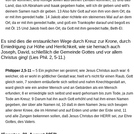
von dir kommen, und Könige sollen aus deinen Lenden kommen; 12 und das
Land, das ich Abraham und Isaak gegeben habe, will ich dir geben und will's
deinem Samen nach dir geben. 13 Also fuhr Gott auf von ihm von dem Ort, da
er mit ihm geredet hatte. 14 Jakob aber richtete ein steinernes Mal auf an dem
Ort, da er mit ihm geredet hatte, und goß ein Trankopfer darauf und begoß es
mit Öl. 15 Und Jakob hieß den Ort, da Gott mit ihm geredet hatte, Beth-El.
Es sind dies die erstaunlichen Wege durch Kreuz zur Krone, durch
Erniedrigung zur Höhe und Herrlichkeit, wie sie hernach auch
Joseph, David, schließlich die Gemeinde Gottes und vor allem
Christus ging! (Lies Phil. 2, 5-11.)
Philipper 2,5-11 --
5 Ein jeglicher sei gesinnt, wie Jesus Christus auch war: 6
welcher, ob er wohl in göttlicher Gestalt war, hielt er's nicht für einen Raub, Gott
gleich sein, 7 sondern entäußerte sich selbst und nahm Knechtsgestalt an,
ward gleich wie ein andrer Mensch und an Gebärden als ein Mensch
erfunden; 8 er erniedrigte sich selbst und ward gehorsam bis zum Tode, ja zum
Tode am Kreuz. 9 Darum hat ihn auch Gott erhöht und hat ihm einen Namen
gegeben, der über alle Namen ist, 10 daß in dem Namen Jesu sich beugen
aller derer Kniee, die im Himmel und auf Erden und unter der Erde sind, 11
und alle Zungen bekennen sollen, daß Jesus Christus der HERR sei, zur Ehre
Gottes, des Vaters.