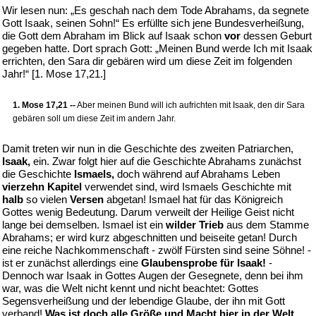
Wir lesen nun: „Es geschah nach dem Tode Abrahams, da segnete
Gott Isaak, seinen Sohn!“ Es erfüllte sich jene Bundesverheißung,
die Gott dem Abraham im Blick auf Isaak schon
vor
dessen Geburt
gegeben hatte. Dort sprach Gott: „Meinen Bund werde Ich mit Isaak
errichten, den Sara dir gebären wird um diese Zeit im folgenden
Jahr!“ [1. Mose 17,21.]
1. Mose 17,21 --
Aber meinen Bund will ich aufrichten mit Isaak, den dir Sara
gebären soll um diese Zeit im andern Jahr.
Damit treten wir nun in die Geschichte des zweiten Patriarchen,
Isaak,
ein. Zwar folgt hier auf die Geschichte Abrahams zunächst
die Geschichte
Ismaels,
doch während auf Abrahams Leben
vierzehn Kapitel
verwendet sind, wird Ismaels Geschichte mit
halb
so vielen
Versen
abgetan! Ismael hat für das Königreich
Gottes wenig Bedeutung. Darum verweilt der Heilige Geist nicht
lange bei demselben. Ismael ist ein
wilder Trieb
aus dem Stamme
Abrahams; er wird kurz abgeschnitten und beiseite getan! Durch
eine reiche Nachkommenschaft - zwölf Fürsten sind seine Söhne! -
ist er zunächst allerdings eine
Glaubensprobe für Isaak!
-
Dennoch war Isaak in Gottes Augen der Gesegnete, denn bei ihm
war, was die Welt nicht kennt und nicht beachtet: Gottes
Segensverheißung und der lebendige Glaube, der ihn mit Gott
verband!
Was ist doch alle Größe und Macht hier in der Welt