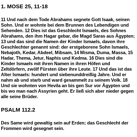
1. MOSE 25, 11-18
11 Und nach dem Tode Abrahams segnete Gott Isaak, seinen
Sohn. Und er wohnte bei dem Brunnen des Lebendigen und
Sehenden. 12 Dies ist das Geschlecht Ismaels, des Sohnes
Abrahams, den ihm Hagar gebar, die Magd Saras aus Ägypten;
13 und das sind die Namen der Kinder Ismaels, davon ihre
Geschlechter genannt sind: der erstgeborene Sohn Ismaels,
Nebajoth, Kedar, Abdeel, Mibsam, 14 Misma, Duma, Massa, 15
Hadar, Thema, Jetur, Naphis und Kedma. 16 Dies sind die
Kinder Ismaels mit ihren Namen in ihren Höfen und
Zeltdörfern, zwölf Fürsten über ihre Leute. 17 Und das ist das
Alter Ismaels: hundert und siebenunddreißig Jahre. Und er
nahm ab und starb und ward gesammelt zu seinem Volk. 18
Und sie wohnten von Hevila an bis gen Sur vor Ägypten und
bis wo man nach Assyrien geht. Er ließ sich aber nieder gegen
alle seine Brüder.
PSALM 112.2
Des Same wird gewaltig sein auf Erden; das Geschlecht der
Frommen wird gesegnet sein.