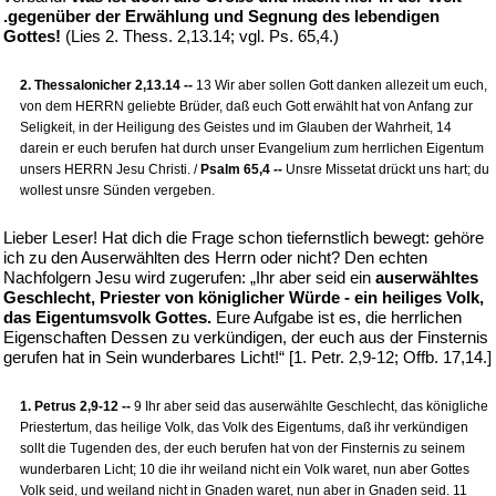
.gegenüber der Erwählung und Segnung des lebendigen
Gottes!
(Lies 2. Thess. 2,13.14; vgl. Ps. 65,4.)
2. Thessalonicher 2,13.14 --
13 Wir aber sollen Gott danken allezeit um euch,
von dem HERRN geliebte Brüder, daß euch Gott erwählt hat von Anfang zur
Seligkeit, in der Heiligung des Geistes und im Glauben der Wahrheit, 14
darein er euch berufen hat durch unser Evangelium zum herrlichen Eigentum
unsers HERRN Jesu Christi. /
Psalm 65,4 --
Unsre Missetat drückt uns hart; du
wollest unsre Sünden vergeben.
Lieber Leser! Hat dich die Frage schon tiefernstlich bewegt: gehöre
ich zu den Auserwählten des Herrn oder nicht? Den echten
Nachfolgern Jesu wird zugerufen: „Ihr aber seid ein
auserwähltes
Geschlecht, Priester von königlicher Würde - ein heiliges Volk,
das Eigentumsvolk Gottes.
Eure Aufgabe ist es, die herrlichen
Eigenschaften Dessen zu verkündigen, der euch aus der Finsternis
gerufen hat in Sein wunderbares Licht!“ [1. Petr. 2,9-12; Offb. 17,14.]
1. Petrus 2,9-12 --
9 Ihr aber seid das auserwählte Geschlecht, das königliche
Priestertum, das heilige Volk, das Volk des Eigentums, daß ihr verkündigen
sollt die Tugenden des, der euch berufen hat von der Finsternis zu seinem
wunderbaren Licht; 10 die ihr weiland nicht ein Volk waret, nun aber Gottes
Volk seid, und weiland nicht in Gnaden waret, nun aber in Gnaden seid. 11