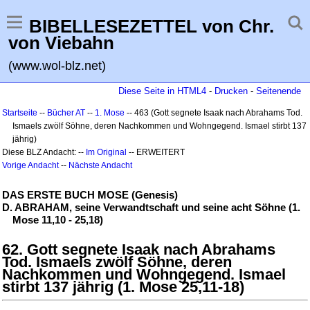
BIBELLESEZETTEL von Chr.
von Viebahn
(www.wol-blz.net)
Diese Seite in HTML4
-
Drucken
-
Seitenende
Startseite
--
Bücher AT
--
1. Mose
-- 463 (Gott segnete Isaak nach Abrahams Tod.
Ismaels zwölf Söhne, deren Nachkommen und Wohngegend. Ismael stirbt 137
jährig)
Diese BLZ Andacht: --
Im Original
-- ERWEITERT
Vorige Andacht
--
Nächste Andacht
DAS ERSTE BUCH MOSE (Genesis)
D. ABRAHAM, seine Verwandtschaft und seine acht Söhne (1.
Mose 11,10 - 25,18)
62. Gott segnete Isaak nach Abrahams
Tod. Ismaels zwölf Söhne, deren
Nachkommen und Wohngegend. Ismael
stirbt 137 jährig (1. Mose 25,11-18)