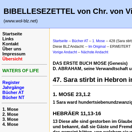
BIBELLESEZETTEL von Chr. von V
(www.wol-blz.net)
Startseite
Links
Startseite
--
Bücher AT
--
1. Mose
-- 428 (Sara stir
Kontakt
Diese BLZ Andacht: --
Im Original
-- ERWEITERT
Über uns
Vorige Andacht
--
Nächste Andacht
Impressum
Übersicht
DAS ERSTE BUCH MOSE (Genesis)
D. ABRAHAM, seine Verwandtschaft und
WATERS OF LIFE
47. Sara stirbt in Hebron 
Register
Jahrgänge
Bücher AT
1. MOSE 23,1.2
Bücher NT
1 Sara ward hundertsiebenundzwanzig J
1. Mose
HEBRÄER 11,13-16
2. Mose
3. Mose
13 Diese alle sind gestorben im Glaub
4. Mose
und bekannt, daß sie Gäste und Fremdl
das gemeint hätten, von welchem sie w