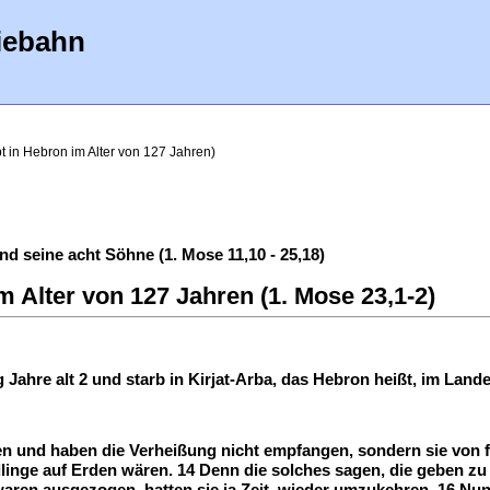
iebahn
bt in Hebron im Alter von 127 Jahren)
 seine acht Söhne (1. Mose 11,10 - 25,18)
im Alter von 127 Jahren (1. Mose 23,1-2)
ahre alt 2 und starb in Kirjat-Arba, das Hebron heißt, im Land
en und haben die Verheißung nicht empfangen, sondern sie von 
inge auf Erden wären. 14 Denn die solches sagen, die geben zu 
aren ausgezogen, hatten sie ja Zeit, wieder umzukehren. 16 Nun