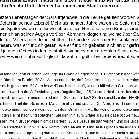
 heißen ihr Gott; denn er hat ihnen eine Stadt zubereitet.
etzten Lebenstagen der Sara irgendwie in die
Ferne
gerufen worden wa
 Gefährtin seines Lebens! Mehr als hundert Jahre waren sie Seite an 
. Später wurde sie die Geliebte seines Herzens, seine Braut, seine G
innerlich an seinen Augen vorüber. Abraham klagte und weinte über Sa
– deines Vaters oder deiner Mutter – besonders wenn der Entschlafene
esen
, was er für dich
getan
, wie er für dich
gebetet
, sich an dir
gefr
 ja auch Gotteskindern gestattet, wenn es nur im rechten Sinne ges
sen – wenn Er ihn auch gleich darauf mit göttlicher Lebensmacht au
 fand ihn, daß er schon vier Tage im Grabe gelegen hatte. 18 Bethanien aber war
n über ihren Bruder. 20 Als Martha nun hörte, daß Jesus kommt, geht sie ihm entg
icht gestorben! 22 Aber ich weiß auch noch, daß, was du bittest von Gott, das wird
rstehen wird in der Auferstehung am Jüngsten Tage. 25 Jesus spricht zu ihr: Ich bi
n mich, der wird nimmermehr sterben. Glaubst du das? 27 Sie spricht zu ihm: HERR,
ie hin und rief ihre Schwester Maria heimlich und sprach: Der Meister ist da und ruf
n gekommen, sondern war noch an dem Ort, da ihm Martha war entgegengekommen.) 
olgten sie ihr nach und sprachen: Sie geht hin zum Grabe, daß sie daselbst weine. 
en, mein Bruder wäre nicht gestorben! 33 Als Jesus sie sah weinen und die Juden 
? Sie sprachen zu ihm: HERR, komm und sieh es! 35 Und Jesus gingen die Augen übe
n Blinden die Augen aufgetan hat, nicht verschaffen, daß auch dieser nicht stürb