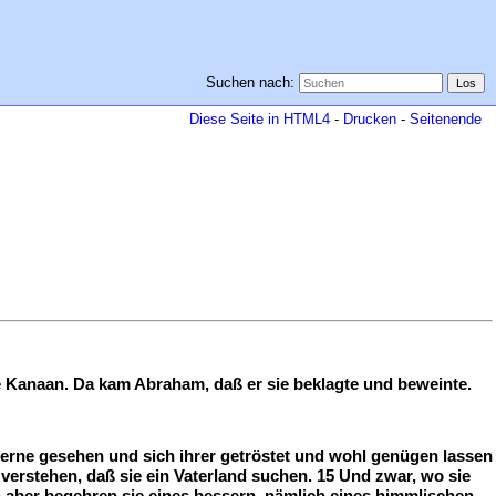
Suchen nach:
Diese Seite in HTML4
-
Drucken
-
Seitenende
e Kanaan. Da kam Abraham, daß er sie beklagte und beweinte.
ferne gesehen und sich ihrer getröstet und wohl genügen lassen
verstehen, daß sie ein Vaterland suchen. 15 Und zwar, wo sie
 aber begehren sie eines bessern, nämlich eines himmlischen.