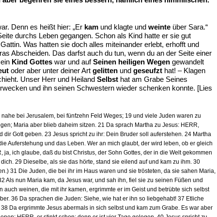
r. Denn es heißt hier: „Er
kam
und klagte und
weinte
über Sara.“
Seite durchs Leben gegangen. Schon als Kind hatte er sie gut
attin. Was hatten sie doch alles miteinander erlebt, erhofft und
ras Abscheiden. Das darfst auch du tun, wenn du an der Seite einer
 ein
Kind Gottes
war und auf
Seinen heiligen Wegen
gewandelt
eut
oder aber unter deiner Art
gelitten
und
geseufzt
hat! – Klagen
chieht. Unser Herr und Heiland
Selbst
hat am Grabe Seines
ferwecken und ihn seinen Schwestern wieder schenken konnte. [Lies
 nahe bei Jerusalem, bei fünfzehn Feld Weges; 19 und viele Juden waren zu
egen; Maria aber blieb daheim sitzen. 21 Da sprach Martha zu Jesus: HERR,
 dir Gott geben. 23 Jesus spricht zu ihr: Dein Bruder soll auferstehen. 24 Martha
n die Auferstehung und das Leben. Wer an mich glaubt, der wird leben, ob er gleich
 ja, ich glaube, daß du bist Christus, der Sohn Gottes, der in die Welt gekommen
t dich. 29 Dieselbe, als sie das hörte, stand sie eilend auf und kam zu ihm. 30
31 Die Juden, die bei ihr im Haus waren und sie trösteten, da sie sahen Maria,
32 Als nun Maria kam, da Jesus war, und sah ihn, fiel sie zu seinen Füßen und
auch weinen, die mit ihr kamen, ergrimmte er im Geist und betrübte sich selbst
r. 36 Da sprachen die Juden: Siehe, wie hat er ihn so liebgehabt! 37 Etliche
e? 38 Da ergrimmte Jesus abermals in sich selbst und kam zum Grabe. Es war aber