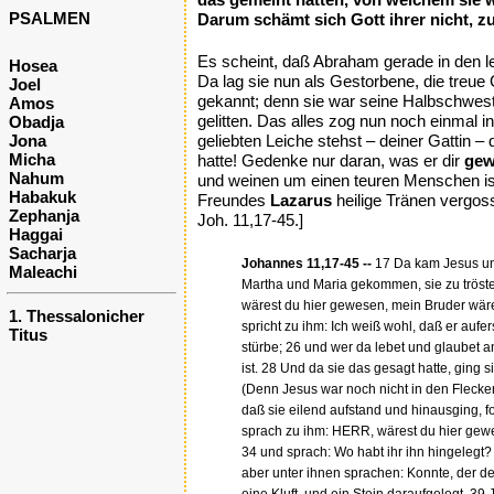
PSALMEN
Darum schämt sich Gott ihrer nicht, zu
Es scheint, daß Abraham gerade in den l
Hosea
Da lag sie nun als Gestorbene, die treue
Joel
gekannt; denn sie war seine Halbschwester
Amos
gelitten. Das alles zog nun noch einmal 
Obadja
Jona
geliebten Leiche stehst – deiner Gattin 
Micha
hatte! Gedenke nur daran, was er dir
gew
Nahum
und weinen um einen teuren Menschen ist
Habakuk
Freundes
Lazarus
heilige Tränen vergos
Zephanja
Joh. 11,17-45.]
Haggai
Sacharja
Johannes 11,17-45 --
17 Da kam Jesus und
Maleachi
Martha und Maria gekommen, sie zu tröste
wärest du hier gewesen, mein Bruder wäre n
1. Thessalonicher
spricht zu ihm: Ich weiß wohl, daß er aufe
Titus
stürbe; 26 und wer da lebet und glaubet a
ist. 28 Und da sie das gesagt hatte, ging s
(Denn Jesus war noch nicht in den Flecke
daß sie eilend aufstand und hinausging, f
sprach zu ihm: HERR, wärest du hier gewes
34 und sprach: Wo habt ihr ihn hingelegt
aber unter ihnen sprachen: Konnte, der de