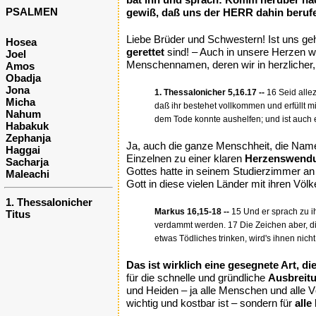
PSALMEN
gewiß, daß uns der HERR dahin berufe
Liebe Brüder und Schwestern! Ist uns ge
Hosea
gerettet
sind! – Auch in unsere Herzen w
Joel
Menschennamen, deren wir in herzlicher,
Amos
Obadja
Jona
1. Thessalonicher 5,16.17 --
16 Seid allez
Micha
daß ihr bestehet vollkommen und erfüllt mi
Nahum
dem Tode konnte aushelfen; und ist auch e
Habakuk
Zephanja
Ja, auch die ganze Menschheit, die Namen
Haggai
Einzelnen zu einer klaren
Herzenswend
Sacharja
Gottes hatte in seinem Studierzimmer an
Maleachi
Gott in diese vielen Länder mit ihren Vö
1. Thessalonicher
Markus 16,15-18 --
15 Und er sprach zu ih
Titus
verdammt werden. 17 Die Zeichen aber, di
etwas Tödliches trinken, wird's ihnen nic
Das ist wirklich eine gesegnete Art, di
für die schnelle und gründliche
Ausbreit
und Heiden – ja alle Menschen und alle V
wichtig und kostbar ist – sondern für
all