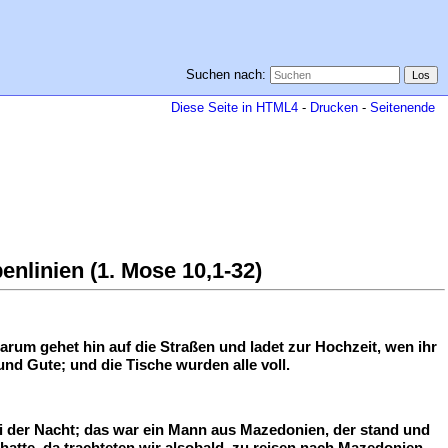
Suchen nach:
Diese Seite in HTML4
-
Drucken
-
Seitenende
nlinien (1. Mose 10,1-32)
Darum gehet hin auf die Straßen und ladet zur Hochzeit, wen ihr
nd Gute; und die Tische wurden alle voll.
i der Nacht; das war ein Mann aus Mazedonien, der stand und
atte, da trachteten wir alsobald, zu reisen nach Mazedonien,