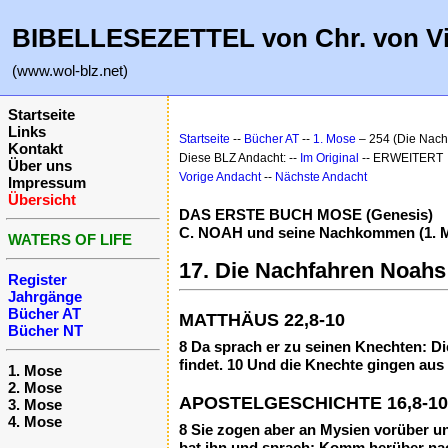
BIBELLESEZETTEL von Chr. von V
(www.wol-blz.net)
Startseite
Links
Startseite
--
Bücher AT
--
1. Mose
– 254 (Die Nach
Kontakt
Diese BLZ Andacht: --
Im Original
-- ERWEITERT
Über uns
Vorige Andacht
--
Nächste Andacht
Impressum
Übersicht
DAS ERSTE BUCH MOSE (Genesis)
C. NOAH und seine Nachkommen (1. Mo
WATERS OF LIFE
17. Die Nachfahren Noahs:
Register
Jahrgänge
Bücher AT
MATTHÄUS 22,8-10
Bücher NT
8 Da sprach er zu seinen Knechten: Die
findet. 10 Und die Knechte gingen aus
1. Mose
2. Mose
APOSTELGESCHICHTE 16,8-10
3. Mose
4. Mose
8 Sie zogen aber an Mysien vorüber u
bat ihn und sprach: Komm herüber nach