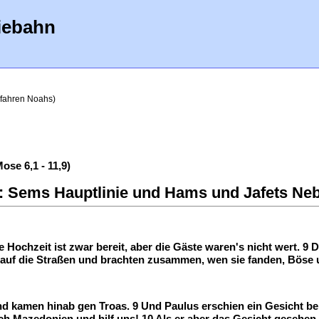
iebahn
fahren Noahs)
se 6,1 - 11,9)
 Sems Hauptlinie und Hams und Jafets Nebe
 Hochzeit ist zwar bereit, aber die Gäste waren's nicht wert. 9 
 auf die Straßen und brachten zusammen, wen sie fanden, Böse u
nd kamen hinab gen Troas. 9 Und Paulus erschien ein Gesicht be
 Mazedonien und hilf uns! 10 Als er aber das Gesicht gesehen h