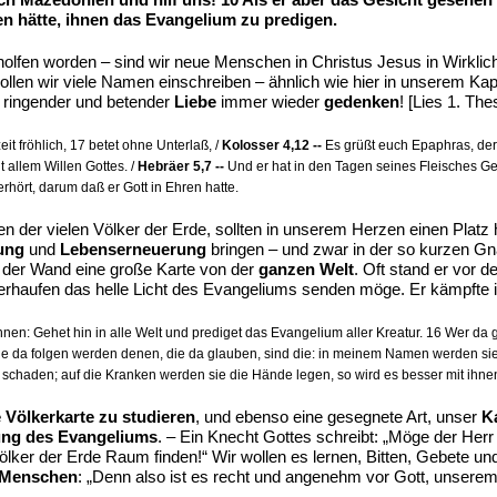
n hätte, ihnen das Evangelium zu predigen.
holfen worden – sind wir neue Menschen in Christus Jesus in Wirklic
ollen wir viele Namen einschreiben – ähnlich wie hier in unserem Ka
 ringender und betender
Liebe
immer wieder
gedenken
! [Lies 1. The
eit fröhlich, 17 betet ohne Unterlaß, /
Kolosser 4,12 --
Es grüßt euch Epaphras, der v
t allem Willen Gottes. /
Hebräer 5,7 --
Und er hat in den Tagen seines Fleisches Ge
rhört, darum daß er Gott in Ehren hatte.
 der vielen Völker der Erde, sollten in unserem Herzen einen Platz h
ung
und
Lebenserneuerung
bringen – und zwar in der so kurzen Gna
 der Wand eine große Karte von der
ganzen Welt
. Oft stand er vor d
lkerhaufen das helle Licht des Evangeliums senden möge. Er kämpfte 
nen: Gehet hin in alle Welt und prediget das Evangelium aller Kreatur. 16 Wer da gl
e da folgen werden denen, die da glauben, sind die: in meinem Namen werden sie 
ht schaden; auf die Kranken werden sie die Hände legen, so wird es besser mit ihn
e Völkerkarte zu studieren
, und ebenso eine gesegnete Art, unser
Ka
ung des Evangeliums
. – Ein Knecht Gottes schreibt: „Möge der Her
ölker der Erde Raum finden!“ Wir wollen es lernen, Bitten, Gebete un
e Menschen
: „Denn also ist es recht und angenehm vor Gott, unserem Re