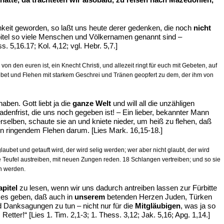
hkeit geworden, so laßt uns heute derer gedenken, die noch
nicht
pitel so viele Menschen und Völkernamen genannt sind –
ss. 5,16.17; Kol. 4,12; vgl. Hebr. 5,7.]
on den euren ist, ein Knecht Christi, und allezeit ringt für euch mit Gebeten, auf
bet und Flehen mit starkem Geschrei und Tränen geopfert zu dem, der ihm von
aben. Gott liebt ja die
ganze Welt
und will all die unzähligen
denfrist, die uns noch gegeben ist! – Ein lieber, bekannter Mann
erselben, schaute sie an und kniete nieder, um heiß zu flehen, daß
in ringendem Flehen darum. [Lies Mark. 16,15-18.]
aubet und getauft wird, der wird selig werden; wer aber nicht glaubt, der wird
Teufel austreiben, mit neuen Zungen reden. 18 Schlangen vertreiben; und so sie
en werden.
pitel
zu lesen, wenn wir uns dadurch antreiben lassen zur Fürbitte
r es geben, daß auch in
unserem
betenden Herzen Juden, Türken
d Danksagungen zu tun – nicht nur für die
Mitgläubigen
, was ja so
tter!“ [Lies 1. Tim. 2,1-3; 1. Thess. 3,12; Jak. 5,16; Apg. 1,14.]