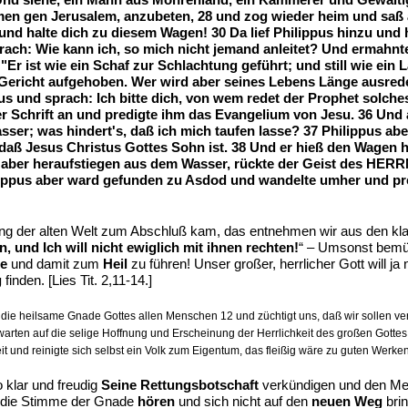
n gen Jerusalem, anzubeten, 28 und zog wieder heim und saß a
und halte dich zu diesem Wagen! 30 Da lief Philippus hinzu und 
rach: Wie kann ich, so mich nicht jemand anleitet? Und ermahnte 
r: "Er ist wie ein Schaf zur Schlachtung geführt; und still wie ei
ein Gericht aufgehoben. Wer wird aber seines Lebens Länge ausr
 und sprach: Ich bitte dich, von wem redet der Prophet solche
er Schrift an und predigte ihm das Evangelium von Jesu. 36 Und 
sser; was hindert's, daß ich mich taufen lasse? 37 Philippus a
 daß Jesus Christus Gottes Sohn ist. 38 Und er hieß den Wagen h
e aber heraufstiegen aus dem Wasser, rückte der Geist des HER
ilippus aber ward gefunden zu Asdod und wandelte umher und pre
g der alten Welt zum Abschluß kam, das entnehmen wir aus den kla
, und Ich will nicht ewiglich mit ihnen rechten!
“ – Umsonst bemüht
e
und damit zum
Heil
zu führen! Unser großer, herrlicher Gott will ja
g
finden. [Lies Tit. 2,11-14.]
die heilsame Gnade Gottes allen Menschen 12 und züchtigt uns, daß wir sollen ver
warten auf die selige Hoffnung und Erscheinung der Herrlichkeit des großen Gottes 
it und reinigte sich selbst ein Volk zum Eigentum, das fleißig wäre zu guten Werken
 klar und freudig
Seine Rettungsbotschaft
verkündigen und den Me
uf die Stimme der Gnade
hören
und sich nicht auf den
neuen Weg
bri