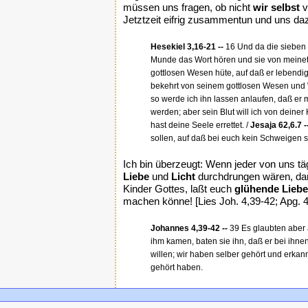
müssen uns fragen, ob nicht
wir selbst
v
Jetztzeit eifrig zusammentun und uns d
Hesekiel 3,16-21 --
16 Und da die sieben 
Munde das Wort hören und sie von meinetw
gottlosen Wesen hüte, auf daß er lebendig 
bekehrt von seinem gottlosen Wesen und We
so werde ich ihn lassen anlaufen, daß er 
werden; aber sein Blut will ich von deiner
hast deine Seele errettet. /
Jesaja 62,6.7 -
sollen, auf daß bei euch kein Schweigen s
Ich bin überzeugt: Wenn jeder von uns tä
Liebe
und
Licht
durchdrungen wären, dan
Kinder Gottes, laßt euch
glühende Liebe
machen könne! [Lies Joh. 4,39-42; Apg. 4
Johannes 4,39-42 --
39 Es glaubten aber a
ihm kamen, baten sie ihn, daß er bei ihne
willen; wir haben selber gehört und erkannt
gehört haben.