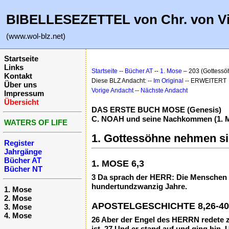
BIBELLESEZETTEL von Chr. von V
(www.wol-blz.net)
Startseite
Links
Startseite
--
Bücher AT
--
1. Mose
– 203 (Gottessö
Kontakt
Diese BLZ Andacht: --
Im Original
-- ERWEITERT
Über uns
Vorige Andacht
--
Nächste Andacht
Impressum
Übersicht
DAS ERSTE BUCH MOSE (Genesis)
C. NOAH und seine Nachkommen (1. Mo
WATERS OF LIFE
1. Gottessöhne nehmen si
Register
Jahrgänge
Bücher AT
1. MOSE 6,3
Bücher NT
3 Da sprach der HERR: Die Menschen wo
hundertundzwanzig Jahre.
1. Mose
2. Mose
APOSTELGESCHICHTE 8,26-40
3. Mose
4. Mose
26 Aber der Engel des HERRN redete zu
ist. 27 Und er stand auf und ging hin