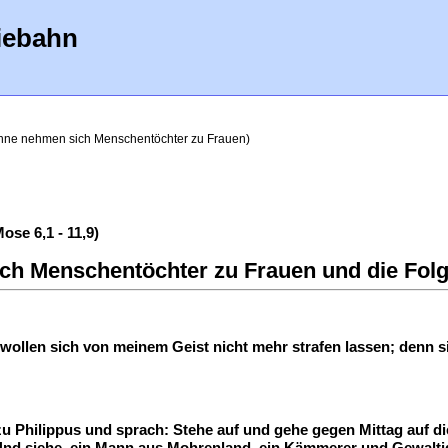
iebahn
hne nehmen sich Menschentöchter zu Frauen)
se 6,1 - 11,9)
ch Menschentöchter zu Frauen und die Folge
llen sich von meinem Geist nicht mehr strafen lassen; denn sie 
 Philippus und sprach: Stehe auf und gehe gegen Mittag auf die
. Und siehe, ein Mann aus Mohrenland, ein Kämmerer und Gewalt