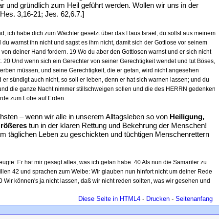
 und gründlich zum Heil geführt werden. Wollen wir uns in der
 Hes. 3,16-21; Jes. 62,6.7.]
ich habe dich zum Wächter gesetzt über das Haus Israel; du sollst aus meinem
warnst ihn nicht und sagst es ihm nicht, damit sich der Gottlose vor seinem
ch von deiner Hand fordern. 19 Wo du aber den Gottlosen warnst und er sich nicht
. 20 Und wenn sich ein Gerechter von seiner Gerechtigkeit wendet und tut Böses,
terben müssen, und seine Gerechtigkeit, die er getan, wird nicht angesehen
 er sündigt auch nicht, so soll er leben, denn er hat sich warnen lassen; und du
g und die ganze Nacht nimmer stillschweigen sollen und die des HERRN gedenken
werde zum Lobe auf Erden.
sten – wenn wir alle in unserem Alltagsleben so von
Heiligung,
rößeres
tun in der klaren Rettung und Bekehrung der Menschen!
em täglichen Leben zu geschickten und tüchtigen Menschenrettern
gte: Er hat mir gesagt alles, was ich getan habe. 40 Als nun die Samariter zu
willen 42 und sprachen zum Weibe: Wir glauben nun hinfort nicht um deiner Rede
 Wir können's ja nicht lassen, daß wir nicht reden sollten, was wir gesehen und
Diese Seite in HTML4
-
Drucken
-
Seitenanfang