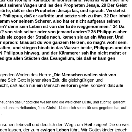
uf seinem Wagen und las den Propheten Jesaja. 29 Der Geist
hörte, daß er den Propheten Jesaja las, und sprach: Verstehst
Philippus, daß er aufträte und setzte sich zu ihm. 32 Der Inhalt
n Lamm vor seinem Scherer, also hat er nicht aufgetan seinen
eden? denn sein Leben ist von der Erde weggenommen." 34 Da
s? von sich selber oder von jemand anders? 35 Philippus aber
als sie zogen der Straße nach, kamen sie an ein Wasser. Und
ber sprach: Glaubst du von ganzem Herzen, so mag's wohl sein.
alten, und stiegen hinab in das Wasser beide, Philippus und der
RN Philippus hinweg, und der Kämmerer sah ihn nicht mehr; er
digte allen Städten das Evangelium, bis daß er kam gen
genden Worten des Herrn: „
Die Menschen wollen sich von
e Sich Gott in jener alten Zeit, die gleichgültigen und
 nicht, daß auch nur
ein
Mensch
verloren
gehe, sondern daß
alle
leugnen das ungöttliche Wesen und die weltlichen Lüste, und züchtig, gerecht
und unsers Heilandes, Jesu Christi, 14 der sich selbst für uns gegeben hat, auf
.
nschen liebevoll und deutlich den Weg zum
Heil
zeigen! Die so weit
ngen lassen, der zum
ewigen Leben
führt. Wir Gotteskinder jedoch