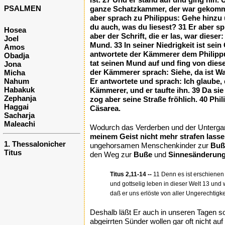
PSALMEN
ganze Schatzkammer, der war gekomme
aber sprach zu Philippus: Gehe hinzu 
du auch, was du liesest? 31 Er aber sp
Hosea
aber der Schrift, die er las, war diese
Joel
Mund. 33 In seiner Niedrigkeit ist s
Amos
antwortete der Kämmerer dem Philippus
Obadja
tat seinen Mund auf und fing von dies
Jona
der Kämmerer sprach: Siehe, da ist Wa
Micha
Nahum
Er antwortete und sprach: Ich glaube,
Habakuk
Kämmerer, und er taufte ihn. 39 Da si
Zephanja
zog aber seine Straße fröhlich. 40 Ph
Haggai
Cäsarea.
Sacharja
Maleachi
Wodurch das Verderben und der Untergan
meinem Geist nicht mehr strafen lassen
1. Thessalonicher
ungehorsamen Menschenkinder zur
Buß
Titus
den Weg zur
Buße
und
Sinnesänderun
Titus 2,11-14 --
11 Denn es ist erschienen 
und gottselig leben in dieser Welt 13 und 
daß er uns erlöste von aller Ungerechtigke
Deshalb läßt Er auch in unseren Tagen so
abgeirrten Sünder wollen gar oft nicht a