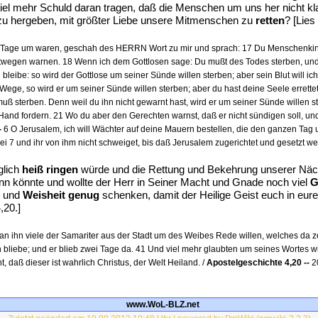
iel mehr Schuld daran tragen, daß die Menschen um uns her nicht klar
azu hergeben, mit größter Liebe unsere Mitmenschen zu
retten
? [Lies
Tage um waren, geschah des HERRN Wort zu mir und sprach: 17 Du Menschenkind, 
egen warnen. 18 Wenn ich dem Gottlosen sage: Du mußt des Todes sterben, und du 
bleibe: so wird der Gottlose um seiner Sünde willen sterben; aber sein Blut will i
ge, so wird er um seiner Sünde willen sterben; aber du hast deine Seele errettet
muß sterben. Denn weil du ihn nicht gewarnt hast, wird er um seiner Sünde willen s
 Hand fordern. 21 Wo du aber den Gerechten warnst, daß er nicht sündigen soll, und
-
6 O Jerusalem, ich will Wächter auf deine Mauern bestellen, die den ganzen Ta
ei 7 und ihr von ihm nicht schweiget, bis daß Jerusalem zugerichtet und gesetzt 
glich
heiß ringen
würde und die Rettung und Bekehrung unserer Näch
n könnte und wollte der Herr in Seiner Macht und Gnade noch viel
G
und
Weisheit genug
schenken, damit der Heilige Geist euch in eur
,20.]
n ihn viele der Samariter aus der Stadt um des Weibes Rede willen, welches da zeu
n bliebe; und er blieb zwei Tage da. 41 Und viel mehr glaubten um seines Wortes 
, daß dieser ist wahrlich Christus, der Welt Heiland. /
Apostelgeschichte 4,20 --
20
www.WoL-BLZ.net