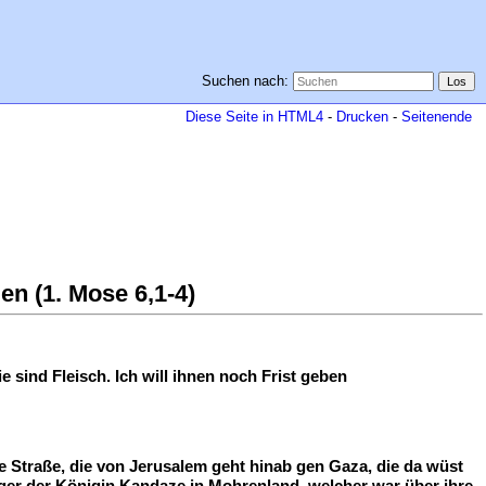
Suchen nach:
Diese Seite in HTML4
-
Drucken
-
Seitenende
n (1. Mose 6,1-4)
sind Fleisch. Ich will ihnen noch Frist geben
 Straße, die von Jerusalem geht hinab gen Gaza, die da wüst
iger der Königin Kandaze in Mohrenland, welcher war über ihre