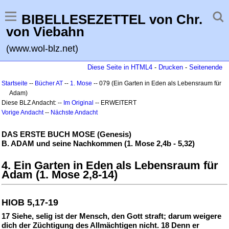
BIBELLESEZETTEL von Chr.
von Viebahn
(www.wol-blz.net)
Diese Seite in HTML4
-
Drucken
-
Seitenende
Startseite
--
Bücher AT
--
1. Mose
-- 079 (Ein Garten in Eden als Lebensraum für
Adam)
Diese BLZ Andacht: --
Im Original
-- ERWEITERT
Vorige Andacht
--
Nächste Andacht
DAS ERSTE BUCH MOSE (Genesis)
B. ADAM und seine Nachkommen (1. Mose 2,4b - 5,32)
4. Ein Garten in Eden als Lebensraum für
Adam (1. Mose 2,8-14)
HIOB 5,17-19
17 Siehe, selig ist der Mensch, den Gott straft; darum weigere
dich der Züchtigung des Allmächtigen nicht. 18 Denn er