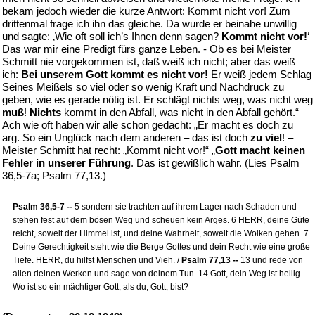
bekam jedoch wieder die kurze Antwort: Kommt nicht vor! Zum
drittenmal frage ich ihn das gleiche. Da wurde er beinahe unwillig
und sagte: ‚Wie oft soll ich’s Ihnen denn sagen?
Kommt nicht vor!
‘
Das war mir eine Predigt fürs ganze Leben. - Ob es bei Meister
Schmitt nie vorgekommen ist, daß weiß ich nicht; aber das weiß
ich:
Bei unserem Gott kommt es nicht vor!
Er weiß jedem Schlag
Seines Meißels so viel oder so wenig Kraft und Nachdruck zu
geben, wie es gerade nötig ist. Er schlägt nichts weg, was nicht weg
muß
!
Nichts
kommt in den Abfall, was nicht in den Abfall gehört.“ –
Ach wie oft haben wir alle schon gedacht: „Er macht es doch zu
arg. So ein Unglück nach dem anderen – das ist doch
zu viel
! –
Meister Schmitt hat recht: „Kommt nicht vor!“ „
Gott macht keinen
Fehler in unserer Führung
. Das ist gewißlich wahr. (Lies Psalm
36,5-7a; Psalm 77,13.)
Psalm 36,5-7 --
5 sondern sie trachten auf ihrem Lager nach Schaden und
stehen fest auf dem bösen Weg und scheuen kein Arges. 6 HERR, deine Güte
reicht, soweit der Himmel ist, und deine Wahrheit, soweit die Wolken gehen. 7
Deine Gerechtigkeit steht wie die Berge Gottes und dein Recht wie eine große
Tiefe. HERR, du hilfst Menschen und Vieh. /
Psalm 77,13 --
13 und rede von
allen deinen Werken und sage von deinem Tun. 14 Gott, dein Weg ist heilig.
Wo ist so ein mächtiger Gott, als du, Gott, bist?