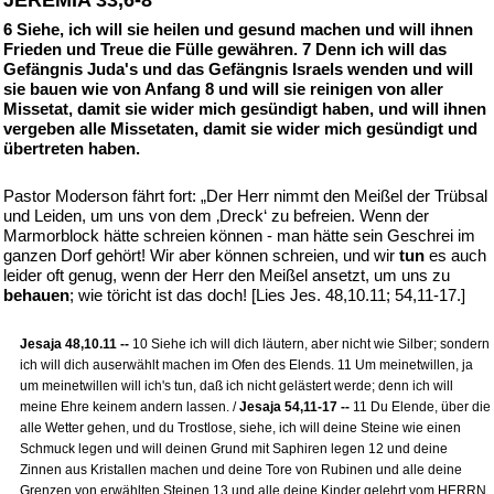
JEREMIA 33,6-8
6 Siehe, ich will sie heilen und gesund machen und will ihnen
Frieden und Treue die Fülle gewähren. 7 Denn ich will das
Gefängnis Juda's und das Gefängnis Israels wenden und will
sie bauen wie von Anfang 8 und will sie reinigen von aller
Missetat, damit sie wider mich gesündigt haben, und will ihnen
vergeben alle Missetaten, damit sie wider mich gesündigt und
übertreten haben.
Pastor Moderson fährt fort: „Der Herr nimmt den Meißel der Trübsal
und Leiden, um uns von dem ‚Dreck‘ zu befreien. Wenn der
Marmorblock hätte schreien können - man hätte sein Geschrei im
ganzen Dorf gehört! Wir aber können schreien, und wir
tun
es auch
leider oft genug, wenn der Herr den Meißel ansetzt, um uns zu
behauen
; wie töricht ist das doch! [Lies Jes. 48,10.11; 54,11-17.]
Jesaja 48,10.11 --
10 Siehe ich will dich läutern, aber nicht wie Silber; sondern
ich will dich auserwählt machen im Ofen des Elends. 11 Um meinetwillen, ja
um meinetwillen will ich's tun, daß ich nicht gelästert werde; denn ich will
meine Ehre keinem andern lassen. /
Jesaja 54,11-17 --
11 Du Elende, über die
alle Wetter gehen, und du Trostlose, siehe, ich will deine Steine wie einen
Schmuck legen und will deinen Grund mit Saphiren legen 12 und deine
Zinnen aus Kristallen machen und deine Tore von Rubinen und alle deine
Grenzen von erwählten Steinen 13 und alle deine Kinder gelehrt vom HERRN