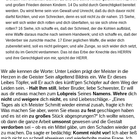
und großen Frieden deinen Kindern. 14 Du sollst durch Gerechtigkeit bereitet
werden. Du wirst ferne sein von Gewalt und Unrecht, daß du dich davor nicht
darfst fürchten, und von Schrecken, denn es soll nicht zu dir nahen. 15 Siehe,
wer will sich wider dich rotten und dich überfallen, so sie sich ohne mich
rotten? 16 Siehe, ich schaffe es, daß der Schmied, der die Kohlen aufbläst,
eine Waffe daraus mache nach seinem Handwerk; und ich schaffe es, daß der
Verderber sie zunichte mache. 17 Einer jeglichen Waffe, die wider dich
zubereitet wird, soll es nicht gelingen; und alle Zunge, so sich wider dich setzt,
sollst du im Gericht verdammen. Das ist das Erbe der Knechte des HERRN
und ihre Gerechtigkeit von mir, spricht der HERR.
Wir alle kennen die Worte: Unter Leiden prägt der Meister in die
Herzen in die Geister Sein allgeltend Bildnis ein. Wie Er dieses
Leibes Töpfer, will Er auch des künft’gen Schöpfer auf dem Weg der
Leiden sein. -
Halt Ihm still
, lieber Bruder, liebe Schwester, Er will
aus dir etwas machen zum
Lobpreis
Seines
Namens
.
Wehre
dich
nicht
und
weigere
dich
nicht
, es sind Liebesschläge.- „Eines
Tages als ich Meister Schmitt wieder einmal zusah, fragte ich ihn:
Was machen Sie aber, wenn Sie etwas
zu fest
geschlagen haben
und es ist ein
zu großes
Stück abgesprungen?“ Ich wollte wissen,
ob dann die ganze Arbeit
umsonst
gewesen und die Gestalt
verdorben
sei – ob es ein Mittel gäbe, um den Schaden wieder gut
zu machen. Da sagte er bedächtig:
Kommt nicht vor!
Ich aber ließ
mich nicht so schnell abweisen und wiederholte meine Frage. Ich