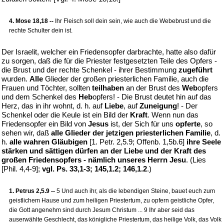
4. Mose 18,18 --
Ihr Fleisch soll dein sein, wie auch die Webebrust und die
rechte Schulter dein ist.
Der Israelit, welcher ein Friedensopfer darbrachte, hatte also dafür
zu sorgen, daß die für die Priester festgesetzten Teile des Opfers -
die Brust und der rechte Schenkel - ihrer Bestimmung
zugeführt
wurden.
Alle
Glieder der großen priesterlichen Familie, auch die
Frauen und Töchter, sollten
teilhaben
an der Brust des
Web
opfers
und dem Schenkel des
Heb
opfers! - Die Brust deutet hin auf das
Herz, das in ihr wohnt, d. h. auf
Liebe
, auf
Zuneigung
! - Der
Schenkel oder die Keule ist ein Bild der
Kraft
. Wenn nun das
Friedensopfer ein Bild von
Jesus
ist, der Sich für uns
opferte
, so
sehen wir, daß
alle Glieder der jetzigen priesterlichen Familie
, d.
h.
alle wahren Gläubigen
[1. Petr. 2,5.9; Offenb. 1,5b.6]
ihre Seele
stärken und sättigen dürfen an der Liebe und der Kraft des
großen Friedensopfers - nämlich unseres Herrn Jesu
. (Lies
[Phil. 4,4-9];
vgl. Ps. 33,1-3; 145,1.2; 146,1.2
.)
1. Petrus 2,5.9 --
5 Und auch ihr, als die lebendigen Steine, bauet euch zum
geistlichem Hause und zum heiligen Priestertum, zu opfern geistliche Opfer,
die Gott angenehm sind durch Jesum Christum ... 9 Ihr aber seid das
auserwählte Geschlecht, das königliche Priestertum, das heilige Volk, das Volk