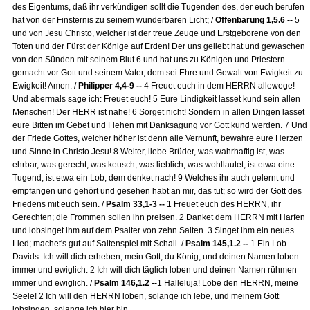
des Eigentums, daß ihr verkündigen sollt die Tugenden des, der euch berufen
hat von der Finsternis zu seinem wunderbaren Licht; /
Offenbarung 1,5.6 --
5
und von Jesu Christo, welcher ist der treue Zeuge und Erstgeborene von den
Toten und der Fürst der Könige auf Erden! Der uns geliebt hat und gewaschen
von den Sünden mit seinem Blut 6 und hat uns zu Königen und Priestern
gemacht vor Gott und seinem Vater, dem sei Ehre und Gewalt von Ewigkeit zu
Ewigkeit! Amen. /
Philipper 4,4-9 --
4 Freuet euch in dem HERRN allewege!
Und abermals sage ich: Freuet euch! 5 Eure Lindigkeit lasset kund sein allen
Menschen! Der HERR ist nahe! 6 Sorget nicht! Sondern in allen Dingen lasset
eure Bitten im Gebet und Flehen mit Danksagung vor Gott kund werden. 7 Und
der Friede Gottes, welcher höher ist denn alle Vernunft, bewahre eure Herzen
und Sinne in Christo Jesu! 8 Weiter, liebe Brüder, was wahrhaftig ist, was
ehrbar, was gerecht, was keusch, was lieblich, was wohllautet, ist etwa eine
Tugend, ist etwa ein Lob, dem denket nach! 9 Welches ihr auch gelernt und
empfangen und gehört und gesehen habt an mir, das tut; so wird der Gott des
Friedens mit euch sein. /
Psalm 33,1-3 --
1 Freuet euch des HERRN, ihr
Gerechten; die Frommen sollen ihn preisen. 2 Danket dem HERRN mit Harfen
und lobsinget ihm auf dem Psalter von zehn Saiten. 3 Singet ihm ein neues
Lied; machet's gut auf Saitenspiel mit Schall. /
Psalm 145,1.2 --
1 Ein Lob
Davids. Ich will dich erheben, mein Gott, du König, und deinen Namen loben
immer und ewiglich. 2 Ich will dich täglich loben und deinen Namen rühmen
immer und ewiglich. /
Psalm 146,1.2 --
1 Halleluja! Lobe den HERRN, meine
Seele! 2 Ich will den HERRN loben, solange ich lebe, und meinem Gott
lobsingen, solange ich hier bin.