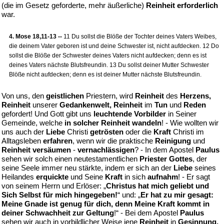
(die im Gesetz geforderte, mehr äußerliche)
Reinheit erforderlich
war.
4. Mose 18,11-13 --
11 Du sollst die Blöße der Tochter deines Vaters Weibes,
die deinem Vater geboren ist und deine Schwester ist, nicht aufdecken. 12 Do
sollst die Blöße der Schwester deines Vaters nicht aufdecken; denn es ist
deines Vaters nächste Blutsfreundin. 13 Du sollst deiner Mutter Schwester
Blöße nicht aufdecken; denn es ist deiner Mutter nächste Blutsfreundin.
Von uns, den
geistlichen
Priestern, wird
Reinheit
des
Herzens,
Reinheit
unserer
Gedankenwelt, Reinheit
im
Tun
und
Reden
gefordert! Und Gott gibt uns
leuchtende Vorbilder
in Seiner
Gemeinde, welche
in solcher Reinheit wandeln
! - Wie wollten wir
uns auch der
Liebe
Christi
getrösten
oder die
Kraft
Christi im
Alltagsleben
erfahren
, wenn wir die praktische
Reinigung
und
Reinheit versäumen
-
vernachlässigen
? - In dem Apostel
Paulus
sehen wir solch einen neutestamentlichen
Priester Gottes
, der
seine Seele immer neu stärkte, indem er sich an der
Liebe
seines
Heilandes
erquickte
und Seine
Kraft
in sich
aufnahm
! - Er sagt
von seinem Herrn und Erlöser: „
Christus hat mich geliebt und
Sich Selbst für mich hingegeben!
“ und: „
Er hat zu mir gesagt:
Meine Gnade ist genug für dich, denn Meine Kraft kommt in
deiner Schwachheit zur Geltung
!“ - Bei dem Apostel
Paulus
sehen wir auch in vorbildlicher Weise jene
Reinheit
in
Gesinnung,