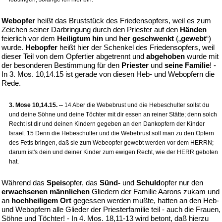
Webopfer
heißt das Bruststück des Friedensopfers, weil es zum
Zeichen seiner Darbringung durch den Priester auf den
Händen
feierlich vor dem
Heiligtum hin
und
her geschwenkt
(„
gewebt
“)
wurde.
Hebopfer
heißt hier der Schenkel des Friedensopfers, weil
dieser Teil von dem Opfertier abgetrennt und
abgehoben
wurde mit
der besonderen Bestimmung für den
Priester
und
seine Familie
! -
In 3. Mos. 10,14.15 ist gerade von diesen Heb- und Webopfern die
Rede.
3. Mose 10,14.15. --
14 Aber die Webebrust und die Hebeschulter sollst du
und deine Söhne und deine Töchter mit dir essen an reiner Stätte; denn solch
Recht ist dir und deinen Kindern gegeben an den Dankopfern der Kinder
Israel. 15 Denn die Hebeschulter und die Webebrust soll man zu den Opfern
des Fetts bringen, daß sie zum Webeopfer gewebt werden vor dem HERRN;
darum ist's dein und deiner Kinder zum ewigen Recht, wie der HERR geboten
hat.
Während das
Speis
opfer, das
Sünd-
und
Schuld
opfer nur den
erwachsenen männlichen
Gliedern der Familie Aarons zukam und
an
hochheiligem Ort
gegessen werden mußte, hatten an den Heb-
und Webopfern alle Glieder der Priesterfamilie teil - auch die Frauen,
Söhne und Töchter! - In 4. Mos. 18,11-13 wird betont, daß hierzu