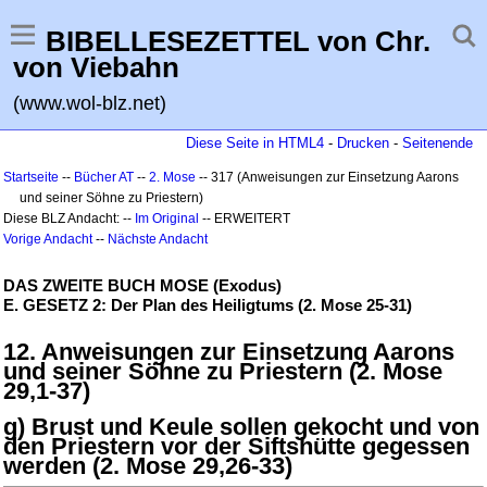
BIBELLESEZETTEL von Chr.
von Viebahn
(www.wol-blz.net)
Diese Seite in HTML4
-
Drucken
-
Seitenende
Startseite
--
Bücher AT
--
2. Mose
-- 317 (Anweisungen zur Einsetzung Aarons
und seiner Söhne zu Priestern)
Diese BLZ Andacht: --
Im Original
-- ERWEITERT
Vorige Andacht
--
Nächste Andacht
DAS ZWEITE BUCH MOSE (Exodus)
E. GESETZ 2: Der Plan des Heiligtums (2. Mose 25-31)
12. Anweisungen zur Einsetzung Aarons
und seiner Söhne zu Priestern (2. Mose
29,1-37)
g) Brust und Keule sollen gekocht und von
den Priestern vor der Siftshütte gegessen
werden (2. Mose 29,26-33)