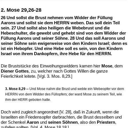
2. Mose 29,26-28
26 Und sollst die Brust nehmen vom Widder der Füllung
Aarons und sollst sie dem HERRN weben. Das soll dein Teil
sein. 27 Und sollst also heiligen die Webebrust und die
Hebeschulter, die gewebt und gehebt sind von dem Widder der
Füllung Aarons und seiner Söhne. 28 Und das soll Aarons und
seiner Söhne sein ewigerweise von den Kindern Israel; denn es
ist ein Hebopfer. Und eine Hebe soll es sein, von den Kindern
Israel von ihrem Dankopfern, ihre Hebe für den HERRN.
Die Bruststücke des Einweihungswidders kamen hier
Mose
, dem
Diener Gottes
, zu, welcher nach Gottes Willen die ganze
Feierlichkeit leitete. [Vgl. 3. Mos. 8,29.]
3. Mose 8,29 --
Und Mose nahm die Brust und webte ein Webeopfer vor dem
HERRN von dem Widder des Füllopfers; der ward Mose zu seinem Teil, wie
ihm der HERR geboten hatte.
Doch wird zugleich angeordnet [V. 28], daß in Zukunft, wenn die
Israeliten ein Friedensopfer darbrachten, die Brust desselben und
der Schenkel
Aaron
und
seinen Söhnen
, also den
Priestern
,
zufallen sollten. [Vgl. 4. Mose 18,18.]