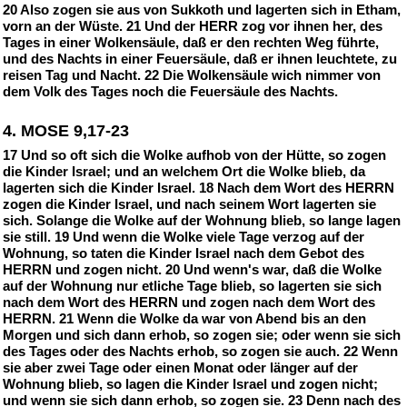
20 Also zogen sie aus von Sukkoth und lagerten sich in Etham,
vorn an der Wüste. 21 Und der HERR zog vor ihnen her, des
Tages in einer Wolkensäule, daß er den rechten Weg führte,
und des Nachts in einer Feuersäule, daß er ihnen leuchtete, zu
reisen Tag und Nacht. 22 Die Wolkensäule wich nimmer von
dem Volk des Tages noch die Feuersäule des Nachts.
4. MOSE 9,17-23
17 Und so oft sich die Wolke aufhob von der Hütte, so zogen
die Kinder Israel; und an welchem Ort die Wolke blieb, da
lagerten sich die Kinder Israel. 18 Nach dem Wort des HERRN
zogen die Kinder Israel, und nach seinem Wort lagerten sie
sich. Solange die Wolke auf der Wohnung blieb, so lange lagen
sie still. 19 Und wenn die Wolke viele Tage verzog auf der
Wohnung, so taten die Kinder Israel nach dem Gebot des
HERRN und zogen nicht. 20 Und wenn's war, daß die Wolke
auf der Wohnung nur etliche Tage blieb, so lagerten sie sich
nach dem Wort des HERRN und zogen nach dem Wort des
HERRN. 21 Wenn die Wolke da war von Abend bis an den
Morgen und sich dann erhob, so zogen sie; oder wenn sie sich
des Tages oder des Nachts erhob, so zogen sie auch. 22 Wenn
sie aber zwei Tage oder einen Monat oder länger auf der
Wohnung blieb, so lagen die Kinder Israel und zogen nicht;
und wenn sie sich dann erhob, so zogen sie. 23 Denn nach des