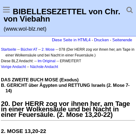
BIBELLESEZETTEL von Chr.
von Viebahn
(www.wol-blz.net)
Diese Seite in HTML4
-
Drucken
-
Seitenende
Startseite
--
Bücher AT
--
2. Mose
-- 078 (Der HERR zog vor ihnen her, am Tage in
einer Wolkensäule und bei Nacht in einer Feuersäule.)
Diese BLZ Andacht: --
Im Original
-- ERWEITERT
Vorige Andacht
--
Nächste Andacht
DAS ZWEITE BUCH MOSE (Exodus)
B. GERICHT über Ägypten und RETTUNG Israels (2. Mose 7-
14)
20. Der HERR zog vor ihnen her, am Tage
in einer Wolkensäule und bei Nacht in
einer Feuersäule. (2. Mose 13,20-22)
2. MOSE 13,20-22