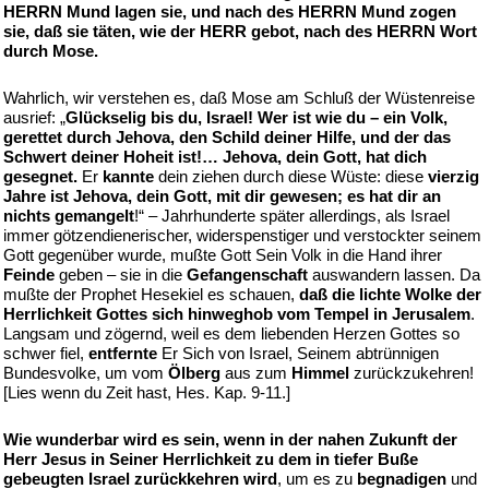
HERRN Mund lagen sie, und nach des HERRN Mund zogen
sie, daß sie täten, wie der HERR gebot, nach des HERRN Wort
durch Mose.
Wahrlich, wir verstehen es, daß Mose am Schluß der Wüstenreise
ausrief: „
Glückselig bis du, Israel! Wer ist wie du – ein Volk,
gerettet durch Jehova, den Schild deiner Hilfe, und der das
Schwert deiner Hoheit ist!… Jehova, dein Gott, hat dich
gesegnet.
Er
kannte
dein ziehen durch diese Wüste: diese
vierzig
Jahre ist Jehova, dein Gott, mit dir gewesen; es hat dir an
nichts gemangelt
!“ – Jahrhunderte später allerdings, als Israel
immer götzendienerischer, widerspenstiger und verstockter seinem
Gott gegenüber wurde, mußte Gott Sein Volk in die Hand ihrer
Feinde
geben – sie in die
Gefangenschaft
auswandern lassen. Da
mußte der Prophet Hesekiel es schauen,
daß die lichte Wolke der
Herrlichkeit Gottes sich hinweghob vom Tempel in Jerusalem
.
Langsam und zögernd, weil es dem liebenden Herzen Gottes so
schwer fiel,
entfernte
Er Sich von Israel, Seinem abtrünnigen
Bundesvolke, um vom
Ölberg
aus zum
Himmel
zurückzukehren!
[Lies wenn du Zeit hast, Hes. Kap. 9-11.]
Wie wunderbar wird es sein, wenn in der nahen Zukunft der
Herr Jesus in Seiner Herrlichkeit zu dem in tiefer Buße
gebeugten Israel zurückkehren wird
, um es zu
begnadigen
und