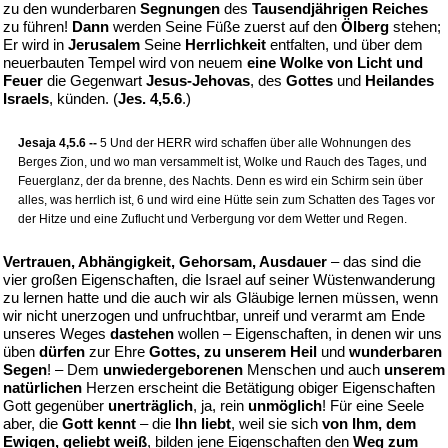
zu den wunderbaren
Segnungen
des
Tausendjährigen Reiches
zu führen!
Dann
werden Seine Füße zuerst auf den
Ölberg
stehen;
Er wird in
Jerusalem
Seine
Herrlichkeit
entfalten, und über dem
neuerbauten Tempel wird von neuem
eine Wolke von Licht und
Feuer
die Gegenwart
Jesus-Jehovas
, des
Gottes
und
Heilandes
Israels
, künden. (
Jes. 4,5.6
.)
Jesaja 4,5.6 --
5 Und der HERR wird schaffen über alle Wohnungen des
Berges Zion, und wo man versammelt ist, Wolke und Rauch des Tages, und
Feuerglanz, der da brenne, des Nachts. Denn es wird ein Schirm sein über
alles, was herrlich ist, 6 und wird eine Hütte sein zum Schatten des Tages vor
der Hitze und eine Zuflucht und Verbergung vor dem Wetter und Regen.
Vertrauen, Abhängigkeit, Gehorsam, Ausdauer
– das sind die
vier großen Eigenschaften, die Israel auf seiner Wüstenwanderung
zu lernen hatte und die auch wir als Gläubige lernen müssen, wenn
wir nicht unerzogen und unfruchtbar, unreif und verarmt am Ende
unseres Weges
dastehen
wollen – Eigenschaften, in denen wir uns
üben
dürfen
zur Ehre
Gottes, zu unserem Heil
und
wunderbaren
Segen
! – Dem
unwiedergeborenen
Menschen und auch
unserem
natürlichen
Herzen erscheint die Betätigung obiger Eigenschaften
Gott gegenüber
unerträglich
, ja, rein
unmöglich
! Für eine Seele
aber, die
Gott kennt
– die
Ihn liebt
, weil sie sich
von Ihm, dem
Ewigen, geliebt weiß
, bilden jene Eigenschaften den
Weg zum