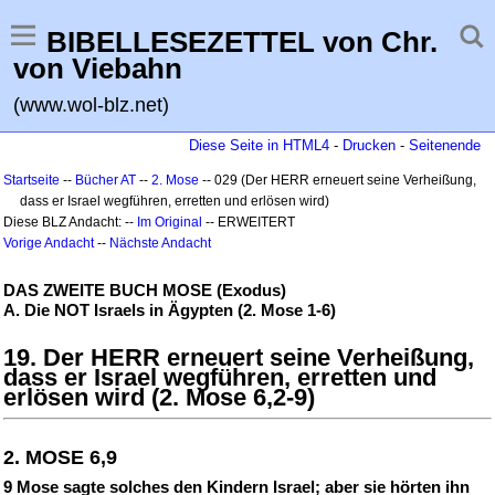
BIBELLESEZETTEL von Chr.
von Viebahn
(www.wol-blz.net)
Diese Seite in HTML4
-
Drucken
-
Seitenende
Startseite
--
Bücher AT
--
2. Mose
-- 029 (Der HERR erneuert seine Verheißung,
dass er Israel wegführen, erretten und erlösen wird)
Diese BLZ Andacht: --
Im Original
-- ERWEITERT
Vorige Andacht
--
Nächste Andacht
DAS ZWEITE BUCH MOSE (Exodus)
A. Die NOT Israels in Ägypten (2. Mose 1-6)
19. Der HERR erneuert seine Verheißung,
dass er Israel wegführen, erretten und
erlösen wird (2. Mose 6,2-9)
2. MOSE 6,9
9 Mose sagte solches den Kindern Israel; aber sie hörten ihn