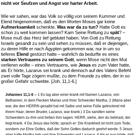
nicht vor Seufzen und Angst vor harter Arbeit.
Wie wir sahen, war das Volk so völlig von seinem Kummer und
Elend hingenommen, daß es den Worten Moses gar keine
Aufmerksamkeit
schenkte.
Was war da zu tun?
Hatte Gott es
schon zu weit kommen lassen? Kam Seine Rettung zu
spät
? –
Mose muß das Herz tief geblutet haben. Von Gott zu Rettung
Israels gesandt zu sein und sehen zu müssen, daß er diejenigen,
zu deren Hilfe er nach Ägypten gekommen war, nur in um so
tieferes
Elend
gestürzt hatte – wahrlich da bedurfte es eines
starken Vertrauens zu seinem Gott
, wenn Mose nicht den Mut
verlieren wollte – eines Vertrauens, wie
Jesus
es zum Vater hatte,
als Er hörte, Lazarus sei krank und dennoch auf des Vaters Befehl
zwei volle Tage zögern mußte, zu dem Freunde zu eilen, der in so
großer Gefahr schwebte. [Joh. 11,1-6.]
Johannes 11,1-6 --
1 Es lag aber einer krank mit Namen Lazarus, von
Bethanien, in dem Flecken Marias und ihrer Schwester Martha. 2 (Maria aber
war, die den HERRN gesalbt hat mit Salbe und seine Füße getrocknet mit
ihrem Haar; deren Bruder, Lazarus, war krank.) 3 Da sandten seine
Schwestern zu ihm und ließen ihm sagen: HERR, siehe, den du liebhast, der
liegt krank. 4 Da Jesus das hörte, sprach er: Die Krankheit ist nicht zum Tode,
sondern zur Ehre Gottes, daß der Sohn Gottes dadurch geehrt werde. 5 Jesus
aber hatte Martha lieb und ihre Schwester und Lazarus. 6 Als er nun hörte, daß