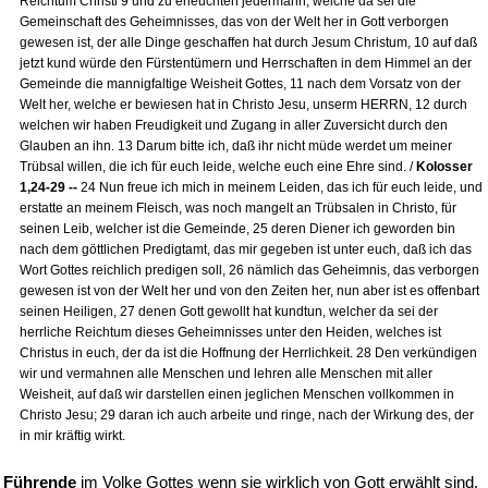
Reichtum Christi 9 und zu erleuchten jedermann, welche da sei die
Gemeinschaft des Geheimnisses, das von der Welt her in Gott verborgen
gewesen ist, der alle Dinge geschaffen hat durch Jesum Christum, 10 auf daß
jetzt kund würde den Fürstentümern und Herrschaften in dem Himmel an der
Gemeinde die mannigfaltige Weisheit Gottes, 11 nach dem Vorsatz von der
Welt her, welche er bewiesen hat in Christo Jesu, unserm HERRN, 12 durch
welchen wir haben Freudigkeit und Zugang in aller Zuversicht durch den
Glauben an ihn. 13 Darum bitte ich, daß ihr nicht müde werdet um meiner
Trübsal willen, die ich für euch leide, welche euch eine Ehre sind. /
Kolosser
1,24-29 --
24 Nun freue ich mich in meinem Leiden, das ich für euch leide, und
erstatte an meinem Fleisch, was noch mangelt an Trübsalen in Christo, für
seinen Leib, welcher ist die Gemeinde, 25 deren Diener ich geworden bin
nach dem göttlichen Predigtamt, das mir gegeben ist unter euch, daß ich das
Wort Gottes reichlich predigen soll, 26 nämlich das Geheimnis, das verborgen
gewesen ist von der Welt her und von den Zeiten her, nun aber ist es offenbart
seinen Heiligen, 27 denen Gott gewollt hat kundtun, welcher da sei der
herrliche Reichtum dieses Geheimnisses unter den Heiden, welches ist
Christus in euch, der da ist die Hoffnung der Herrlichkeit. 28 Den verkündigen
wir und vermahnen alle Menschen und lehren alle Menschen mit aller
Weisheit, auf daß wir darstellen einen jeglichen Menschen vollkommen in
Christo Jesu; 29 daran ich auch arbeite und ringe, nach der Wirkung des, der
in mir kräftig wirkt.
Führende
im Volke Gottes wenn sie wirklich von Gott erwählt sind,