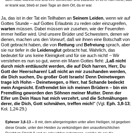
er krank war, blieb er zwei Tage an dem Ort, da er war.
Ja, das ist in der Tat ein Teilhaben an
Seinem Leiden
, wenn wir auf
Gottes Stunde – auf Gottes Erlaubnis zu reden oder einzugreifen,
warten
müssen. Dabei müssen wir zusehen, wie der Feuerofen
immer heißer wird. Und unsere Brüder und Schwestern, denen wir
dienen, machen uns den Vorwurf, daß wir ihnen eine Botschaft von
Gott gebracht haben, die von
Rettung
und
Befreiung
sprach, aber
sie nur tiefer in die
Leidensglut
gebracht hat. Wahrlich, das
bedeutet für uns keine Kleinigkeit und für sie auch nicht! – Wir
verstehen es nun so gut, wenn ein Mann Gottes fleht: „
Laß nicht
durch mich enttäuscht werden, die auf Dich harren, Herr, Du
Gott der Heerscharen! Laß nicht an mir zuschanden werden,
die Dich suchen, Du großer Gott Israels! Denn Deinetwegen
trage ich Hohn – Deinetwegen, o Herr, hat Schande bedeckt
mein Angesicht. Entfremdet bin ich meinen Brüdern – bin ein
Fremdling geworden den Söhnen meiner Mutter. Denn der
Eifer um Dein Haus hat mich verzehrt, und die Schmähungen
derer, die Dich, Gott schmähen, treffen mich!
“ (Vgl.
Eph. 3,8-13
;
Kol. 1,24-29.)
Epheser 3,8-13 --
8 mir, dem allergeringsten unter allen Heiligen, ist gegeben
diese Gnade, unter den Heiden zu verkündigen den unausforschlichen