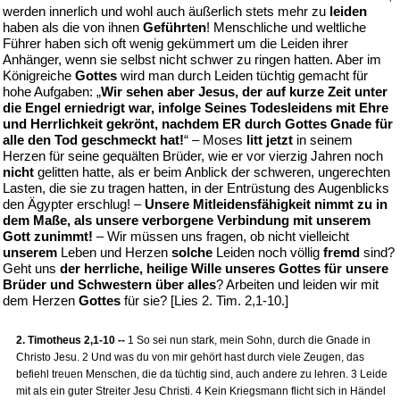
werden innerlich und wohl auch äußerlich stets mehr zu
leiden
haben als die von ihnen
Geführten
! Menschliche und weltliche
Führer haben sich oft wenig gekümmert um die Leiden ihrer
Anhänger, wenn sie selbst nicht schwer zu ringen hatten. Aber im
Königreiche
Gottes
wird man durch Leiden tüchtig gemacht für
hohe Aufgaben: „
Wir sehen aber Jesus, der auf kurze Zeit unter
die Engel erniedrigt war, infolge Seines Todesleidens mit Ehre
und Herrlichkeit gekrönt, nachdem ER durch Gottes Gnade für
alle den Tod geschmeckt hat!
“ – Moses
litt jetzt
in seinem
Herzen für seine gequälten Brüder, wie er vor vierzig Jahren noch
nicht
gelitten hatte, als er beim Anblick der schweren, ungerechten
Lasten, die sie zu tragen hatten, in der Entrüstung des Augenblicks
den Ägypter erschlug! –
Unsere Mitleidensfähigkeit nimmt zu in
dem Maße, als unsere verborgene Verbindung mit unserem
Gott zunimmt!
– Wir müssen uns fragen, ob nicht vielleicht
unserem
Leben und Herzen
solche
Leiden noch völlig
fremd
sind?
Geht uns
der herrliche, heilige Wille unseres Gottes für unsere
Brüder und Schwestern über alles
? Arbeiten und leiden wir mit
dem Herzen
Gottes
für sie? [Lies 2. Tim. 2,1-10.]
2. Timotheus 2,1-10 --
1 So sei nun stark, mein Sohn, durch die Gnade in
Christo Jesu. 2 Und was du von mir gehört hast durch viele Zeugen, das
befiehl treuen Menschen, die da tüchtig sind, auch andere zu lehren. 3 Leide
mit als ein guter Streiter Jesu Christi. 4 Kein Kriegsmann flicht sich in Händel