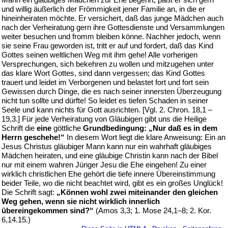
und willig äußerlich der Frömmigkeit jener Familie an, in die er
hineinheiraten möchte. Er versichert, daß das junge Mädchen auch
nach der Verheiratung gern ihre Gottesdienste und Versammlungen
weiter besuchen und fromm bleiben könne. Nachher jedoch, wenn
sie seine Frau geworden ist, tritt er auf und fordert, daß das Kind
Gottes seinen weltlichen Weg mit ihm gehe! Alle vorherigen
Versprechungen, sich bekehren zu wollen und mitzugehen unter
das klare Wort Gottes, sind dann vergessen; das Kind Gottes
trauert und leidet im Verborgenen und belastet fort und fort sein
Gewissen durch Dinge, die es nach seiner innersten Überzeugung
nicht tun sollte und dürfte! So leidet es tiefen Schaden in seiner
Seele und kann nichts für Gott ausrichten. [Vgl. 2. Chron. 18,1 –
19,3.] Für jede Verheiratung von Gläubigen gibt uns die Heilige
Schrift die
eine
göttliche
Grundbedingung: „Nur daß es in dem
Herrn geschehe!“
In diesem Wort liegt die klare Anweisung: Ein an
Jesus Christus gläubiger Mann kann nur ein wahrhaft gläubiges
Mädchen heiraten, und eine gläubige Christin kann nach der Bibel
nur mit einem wahren Jünger Jesu die Ehe eingehen! Zu einer
wirklich christlichen Ehe gehört die tiefe innere Übereinstimmung
beider Teile, wo die nicht beachtet wird, gibt es ein großes Unglück!
Die Schrift sagt:
„Können wohl zwei miteinander den gleichen
Weg gehen, wenn sie nicht wirklich innerlich
übereingekommen sind?“
(Amos 3,3; 1. Mose 24,1–8; 2. Kor.
6,14.15.)