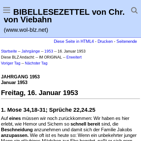
BIBELLESEZETTEL von Chr.
von Viebahn
(www.wol-blz.net)
Diese Seite in HTML4
-
Drucken
-
Seitenende
Startseite
--
Jahrgänge
--
1953
-- 16. Januar 1953
Diese BLZ Andacht: -- IM ORIGINAL --
Erweitert
Voriger Tag
--
Nächster Tag
JAHRGANG 1953
Januar 1953
Freitag, 16. Januar 1953
1. Mose 34,18-31; Sprüche 22,24.25
Auf
eines
müssen wir noch zurückkommen: Wir haben es hier
erlebt, wie Hemor und Sichem so
schnell bereit
sind, die
Beschneidung
anzunehmen und damit sich der Familie Jakobs
anzupassen.
Wie oft ist es heute so: Wenn ein unbekehrter junger
Mann ein gläubiges Mädchen zur Ehe begehrt, paßt er sich gern