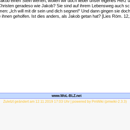
kob einen Stein werfen, wollen wir doch lieber unser eigenes Herz u
hristen geradeso wie Jakob? Sie sind auf ihrem Lebensweg auch s
: „Ich will mit dir sein und dich segnen!“ Und dann gingen sie do
ihnen geholfen. Ist dies anders, als Jakob getan hat? [Lies Röm. 12,1
www.WoL-BLZ.net
Zuletzt geändert am 12.11.2019 17:03 Uhr | powered by PmWiki (pmwiki-2.3.3)