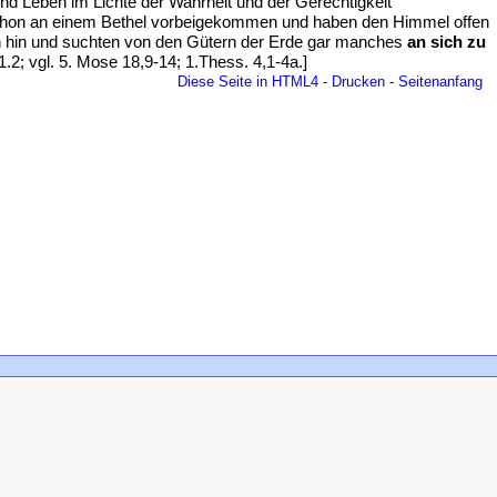
nd Leben im Lichte der Wahrheit und der Gerechtigkeit
chon an einem Bethel vorbeigekommen und haben den Himmel offen
ch hin und suchten von den Gütern der Erde gar manches
an sich zu
.2; vgl. 5. Mose 18,9-14; 1.Thess. 4,1-4a.]
Diese Seite in HTML4
-
Drucken
-
Seitenanfang