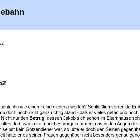
iebahn
52
52
hte ihn wie einen Feind niederzuwerfen? Schließlich verrenkte Er ih
ob doch noch nicht ganz richtig stand - daß er vieles getan und noch 
. Nicht nur den
Betrug,
dessen Jakob sich schon im Elternhause schul
thaltes dort, war ja so manches vorgekommen, das in den Augen des
 selbst kein Götzendiener war, so übte er doch den Seinen gegenüb
eit hatte er es seinen Frauen gegenüber nicht besonders genau genom