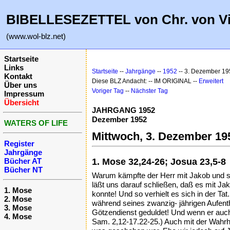
BIBELLESEZETTEL von Chr. von V
(www.wol-blz.net)
Startseite
Links
Startseite
--
Jahrgänge
--
1952
-- 3. Dezember 19
Kontakt
Diese BLZ Andacht: -- IM ORIGINAL --
Erweitert
Über uns
Voriger Tag
--
Nächster Tag
Impressum
Übersicht
JAHRGANG 1952
Dezember 1952
WATERS OF LIFE
Mittwoch, 3. Dezember 19
Register
Jahrgänge
Bücher AT
1. Mose 32,24-26; Josua 23,5-8
Bücher NT
Warum kämpfte der Herr mit Jakob und suc
läßt uns darauf schließen, daß es mit Jak
1. Mose
konnte! Und so verhielt es sich in der Tat
2. Mose
während seines zwanzig- jährigen Aufen
3. Mose
Götzendienst geduldet! Und wenn er auch
4. Mose
Sam. 2,12-17.22-25.) Auch mit der Wahrh