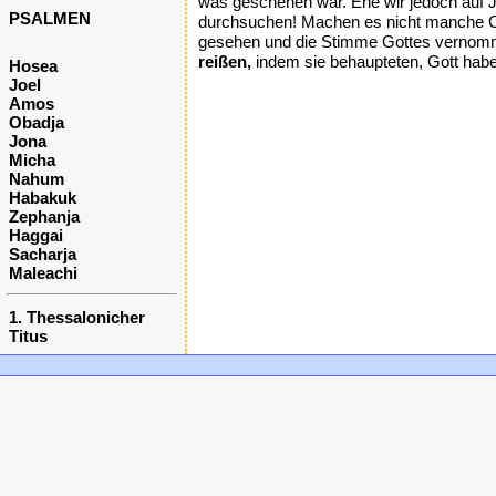
was geschehen war. Ehe wir jedoch auf Ja
PSALMEN
durchsuchen! Machen es nicht manche C
gesehen und die Stimme Gottes vernommen
reißen,
indem sie behaupteten, Gott habe 
Hosea
Joel
Amos
Obadja
Jona
Micha
Nahum
Habakuk
Zephanja
Haggai
Sacharja
Maleachi
1. Thessalonicher
Titus