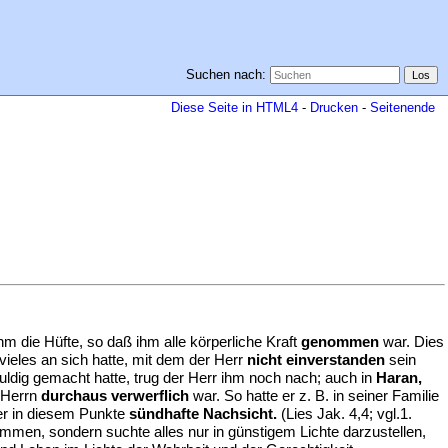
Suchen nach:
Diese Seite in HTML4
-
Drucken
-
Seitenende
m die Hüfte, so daß ihm alle körperliche Kraft
genommen
war. Dies
vieles an sich hatte, mit dem der Herr
nicht einverstanden
sein
dig gemacht hatte, trug der Herr ihm noch nach; auch in
Haran,
 Herrn
durchaus verwerflich
war. So hatte er z. B. in seiner Familie
er in diesem Punkte
sündhafte Nachsicht.
(Lies Jak. 4,4; vgl.1.
men, sondern suchte alles nur in günstigem Lichte darzustellen,