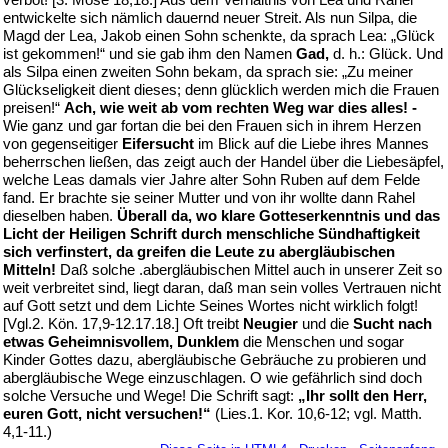
entwickelte sich nämlich dauernd neuer Streit. Als nun Silpa, die
Magd der Lea, Jakob einen Sohn schenkte, da sprach Lea: „Glück
ist gekommen!“ und sie gab ihm den Namen
Gad,
d. h.: Glück. Und
als Silpa einen zweiten Sohn bekam, da sprach sie: „Zu meiner
Glückseligkeit dient dieses; denn glücklich werden mich die Frauen
preisen!“
Ach, wie weit ab vom rechten Weg war dies alles! -
Wie ganz und gar fortan die bei den Frauen sich in ihrem Herzen
von gegenseitiger
Eifersucht
im Blick auf die Liebe ihres Mannes
beherrschen ließen, das zeigt auch der Handel über die Liebesäpfel,
welche Leas damals vier Jahre alter Sohn Ruben auf dem Felde
fand. Er brachte sie seiner Mutter und von ihr wollte dann Rahel
dieselben haben.
Überall da, wo klare Gotteserkenntnis und das
Licht der Heiligen Schrift durch menschliche Sündhaftigkeit
sich verfinstert, da greifen die Leute zu abergläubischen
Mitteln!
Daß solche .abergläubischen Mittel auch in unserer Zeit so
weit verbreitet sind, liegt daran, daß man sein volles Vertrauen nicht
auf Gott setzt und dem Lichte Seines Wortes nicht wirklich folgt!
[Vgl.2. Kön. 17,9-12.17.18.] Oft treibt
Neugier
und die
Sucht nach
etwas Geheimnisvollem, Dunklem
die Menschen und sogar
Kinder Gottes dazu, abergläubische Gebräuche zu probieren und
abergläubische Wege einzuschlagen. O wie gefährlich sind doch
solche Versuche und Wege! Die Schrift sagt:
„Ihr sollt den Herr,
euren Gott, nicht versuchen!“
(Lies.1. Kor. 10,6-12; vgl. Matth.
4,1-11.)