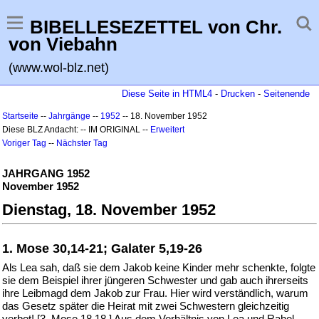
BIBELLESEZETTEL von Chr.
von Viebahn
(www.wol-blz.net)
Diese Seite in HTML4
-
Drucken
-
Seitenende
Startseite
--
Jahrgänge
--
1952
-- 18. November 1952
Diese BLZ Andacht: -- IM ORIGINAL --
Erweitert
Voriger Tag
--
Nächster Tag
JAHRGANG 1952
November 1952
Dienstag, 18. November 1952
1. Mose 30,14-21; Galater 5,19-26
Als Lea sah, daß sie dem Jakob keine Kinder mehr schenkte, folgte
sie dem Beispiel ihrer jüngeren Schwester und gab auch ihrerseits
ihre Leibmagd dem Jakob zur Frau. Hier wird verständlich, warum
das Gesetz später die Heirat mit zwei Schwestern gleichzeitig
verbot! [3. Mose 18,18.] Aus dem Verhältnis von Lea und Rahel