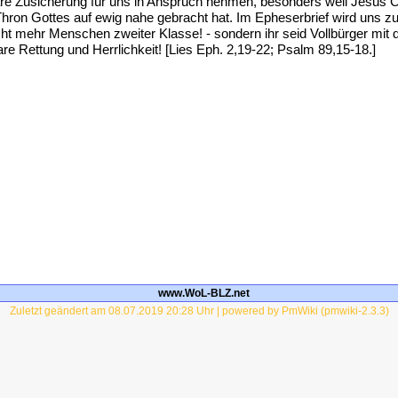
re Zusicherung für uns in Anspruch nehmen, besonders weil Jesus Ch
on Gottes auf ewig nahe gebracht hat. Im Epheserbrief wird uns zug
cht mehr Menschen zweiter Klasse! - sondern ihr seid Vollbürger mit
re Rettung und Herrlichkeit! [Lies Eph. 2,19-22; Psalm 89,15-18.]
www.WoL-BLZ.net
Zuletzt geändert am 08.07.2019 20:28 Uhr | powered by PmWiki (pmwiki-2.3.3)