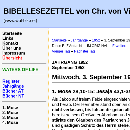
BIBELLESEZETTEL von Chr. von V
(www.wol-blz.net)
Startseite
Links
Startseite
--
Jahrgänge
--
1952
-- 3. September 1
Kontakt
Diese BLZ Andacht: -- IM ORIGINAL --
Erweitert
Über uns
Voriger Tag
--
Nächster Tag
Impressum
Übersicht
JAHRGANG 1952
September 1952
WATERS OF LIFE
Mittwoch, 3. September 1
Register
Jahrgänge
Bücher AT
1. Mose 28,10-15; Jesaja 43,1-3
Bücher NT
Als Jakob auf freiem Felde eingeschlafen 
und herab. Der Herr aber stand oben an d
1. Mose
nicht verlassen, bis Ich an dir getan a
2. Mose
bereits seinem Großvater Abraham und s
3. Mose
stärkte den Glauben des Patriarchen Ja
4. Mose
und gnädigen Schutz des Herrn stehe, 