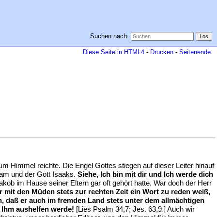
Suchen nach:
Diese Seite in HTML4
-
Drucken
-
Seitenende
um Himmel reichte. Die Engel Gottes stiegen auf dieser Leiter hinauf
aham und der Gott Isaaks.
Siehe, Ich bin mit dir und Ich werde dich
ob im Hause seiner Eltern gar oft gehört hatte. War doch der Herr
er mit den Müden stets zur rechten Zeit ein Wort zu reden weiß,
hn, daß er auch im fremden Land stets unter dem allmächtigen
d Ihm aushelfen werde!
[Lies Psalm 34,7; Jes. 63,9.] Auch wir