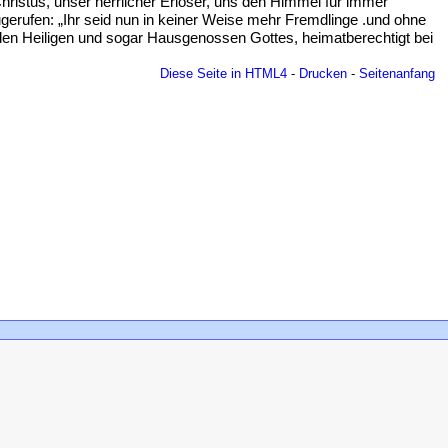
ristus, unser herrlicher Erlöser, uns den Himmel für immer
erufen: „Ihr seid nun in keiner Weise mehr Fremdlinge .und ohne
 den Heiligen und sogar Hausgenossen Gottes, heimatberechtigt bei
Diese Seite in HTML4
-
Drucken
-
Seitenanfang