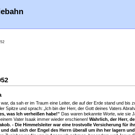
iebahn
952
952
a
war, da sah er im Traum eine Leiter, die auf der Erde stand und bis z
er Spitze und sprach: „Ich bin der Herr, der Gott deines Vaters Abr
lles, was Ich verheißen habe!“
Das waren bekannte Worte, wie sie Jak
einem Vater Isaak immer wieder erschienen!
Wahrlich, der Herr, d
kob. - Die Himmelsleiter war eine trostvolle Versicherung für i
und daß sich der Engel des Herrn überall um ihn her lagern un