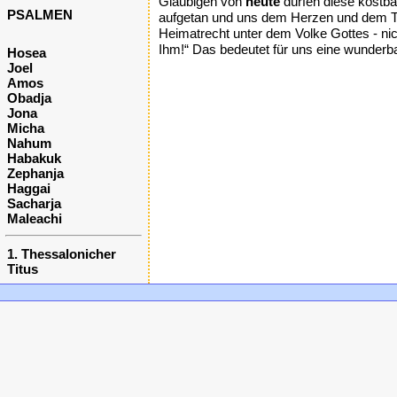
Gläubigen von
heute
dürfen diese kostba
PSALMEN
aufgetan und uns dem Herzen und dem Thr
Heimatrecht unter dem Volke Gottes - ni
Ihm!“ Das bedeutet für uns eine wunderba
Hosea
Joel
Amos
Obadja
Jona
Micha
Nahum
Habakuk
Zephanja
Haggai
Sacharja
Maleachi
1. Thessalonicher
Titus