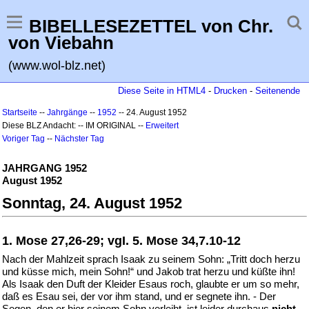
BIBELLESEZETTEL von Chr.
von Viebahn
(www.wol-blz.net)
Diese Seite in HTML4
-
Drucken
-
Seitenende
Startseite
--
Jahrgänge
--
1952
-- 24. August 1952
Diese BLZ Andacht: -- IM ORIGINAL --
Erweitert
Voriger Tag
--
Nächster Tag
JAHRGANG 1952
August 1952
Sonntag, 24. August 1952
1. Mose 27,26-29; vgI. 5. Mose 34,7.10-12
Nach der Mahlzeit sprach Isaak zu seinem Sohn: „Tritt doch herzu
und küsse mich, mein Sohn!“ und Jakob trat herzu und küßte ihn!
Als Isaak den Duft der Kleider Esaus roch, glaubte er um so mehr,
daß es Esau sei, der vor ihm stand, und er segnete ihn. - Der
Segen, den er hier seinem Sohn verleiht, ist leider durchaus
nicht