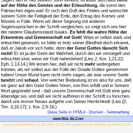
auf der Höhe des Geistes und der Erleuchtung,
die sonst den
Patriarchen eigen war! Er roch den Duft des Feldes und wünschte
seinem Sohn die Fettigkeit der Erde, den Ertrag des Kornes und
Mostes in Fülle. Wenn wir diese Segnung mit anderen
Segenssprüchen in der Schrift vergleichen, so zeigt sich uns hier
der niedere Glaubensstand Isaaks.
Es fehlt die wahre Höhe der
Erkenntnis und Gemeinschaft mit Gott!
Wäre er selbst stark und
erleuchtet gewesen, so hätte er trotz seiner Blindheit doch erkannt,
daß er Jakob vor sich hatte, denn
der Geist Gottes täuscht Sich
nicht!
Er ist ja der Geist der Wahrheit, durch den wir versiegelt und
erleuchtet sind, wenn wir Gott nahestehen! [Lies 2. Kor. 1,21.22;
Eph. 1,13.14.] Wir lernen hier, daß wir nicht
mehr
weitergeben
können, als wir selbst aus der Fülle der Gnade Gottes genommen
haben! Unser Mund kann nicht mehr sagen, als was unsere Seele
besitzt
und
schaut.
Von welcher Bedeutung ist es also für uns, daß
wir ganz auf den Geist Gottes hören, von Ihm erfüllt und in Seinem
Wort gegründet sind - daß unsere Gemeinschaft mit Gott eine ganz
lebendige sei, und daß wir nicht aufhören in der Schrift zu forschen,
damit uns immer Neues aufgehe von Seiner Herrlichkeit! (Lies [2.
Tim. 3,16.17]; 1. Kor. 2,9-16.)
Diese Seite in HTML4
-
Drucken
-
Seitenanfang
www.WoL-BLZ.net
Zuletzt geändert am 17.06.2019 17:01 Uhr | powered by PmWiki (pmwiki-2.3.3)