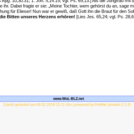
 Apg. 10,30.31; 1. Joh. 5,14.15; vgl. Ps. 69,13.] Als die Jungfrau mit
e ihr. Dabei fragte er sie: „Meine Tochter, wem gehörst du an, sage 
ng für Elieser! Nun war er gewiß, daß Gott ihn die Braut für den So
die Bitten unseres Herzens erhören!
[Lies Jes. 65,24; vgl. Ps. 28,6.
www.WoL-BLZ.net
Zuletzt geändert am 08.02.2019 15:11 Uhr | powered by PmWiki (pmwiki-2.3.3)