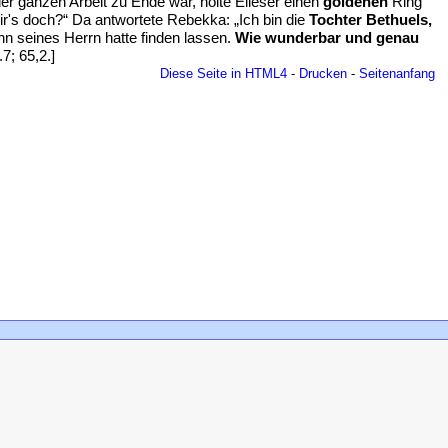
 der ganzen Arbeit zu Ende war, holte Elieser einen
goldenen
Ring
mir's doch?“ Da antwortete Rebekka: „Ich bin die
Tochter Bethuels,
hn seines Herrn hatte finden lassen.
Wie wunderbar und genau
7; 65,2.]
Diese Seite in HTML4
-
Drucken
-
Seitenanfang