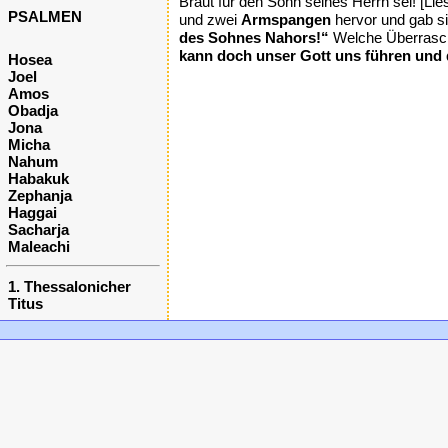
Braut für den Sohn seines Herrn sei! [Lies
PSALMEN
und zwei
Armspangen
hervor und gab si
des Sohnes Nahors!“
Welche Überraschu
kann doch unser Gott uns führen und 
Hosea
Joel
Amos
Obadja
Jona
Micha
Nahum
Habakuk
Zephanja
Haggai
Sacharja
Maleachi
1. Thessalonicher
Titus