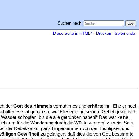
Suchen nach:
Diese Seite in HTML4
-
Drucken
-
Seitenende
och der
Gott des Himmels
vernahm es und
erhörte
ihn. Ehe er noch
Schulter. Sie tat genau so, wie Elieser es in seinem Gebet gewünscht
le Wasser schöpfen, bis sie alle getrunken haben!“ Das war keine
ch, um für die Wanderung durch die Wüste versorgt zu sein. Sein
lieser der Rebekka zu, ganz hingenommen von der Tüchtigkeit und
völligen Gewißheit
zu gelangen, daß dies die von Gott bestimmte