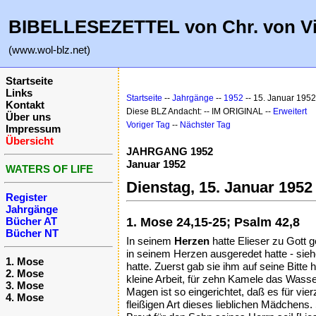
BIBELLESEZETTEL von Chr. von V
(www.wol-blz.net)
Startseite
Links
Startseite
--
Jahrgänge
--
1952
-- 15. Januar 1952
Kontakt
Diese BLZ Andacht: -- IM ORIGINAL --
Erweitert
Über uns
Voriger Tag
--
Nächster Tag
Impressum
Übersicht
JAHRGANG 1952
Januar 1952
WATERS OF LIFE
Dienstag, 15. Januar 1952
Register
Jahrgänge
Bücher AT
1. Mose 24,15-25; Psalm 42,8
Bücher NT
In seinem
Herzen
hatte Elieser zu Gott 
in seinem Herzen ausgeredet hatte - si
1. Mose
hatte. Zuerst gab sie ihm auf seine Bitte
2. Mose
kleine Arbeit, für zehn Kamele das Wass
3. Mose
Magen ist so eingerichtet, daß es für vi
4. Mose
fleißigen Art dieses lieblichen Mädchens. S