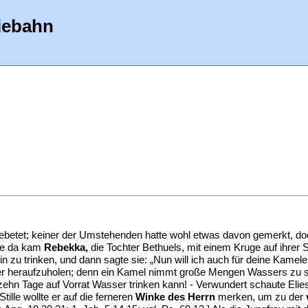
iebahn
gebetet; keiner der Umstehenden hatte wohl etwas davon gemerkt, d
ehe da kam
Rebekka,
die Tochter Bethuels, mit einem Kruge auf ihrer 
 hin zu trinken, und dann sagte sie: „Nun will ich auch für deine Kame
er heraufzuholen; denn ein Kamel nimmt große Mengen Wassers zu si
erzehn Tage auf Vorrat Wasser trinken kann! - Verwundert schaute E
tille wollte er auf die ferneren
Winke des Herrn
merken, um zu der