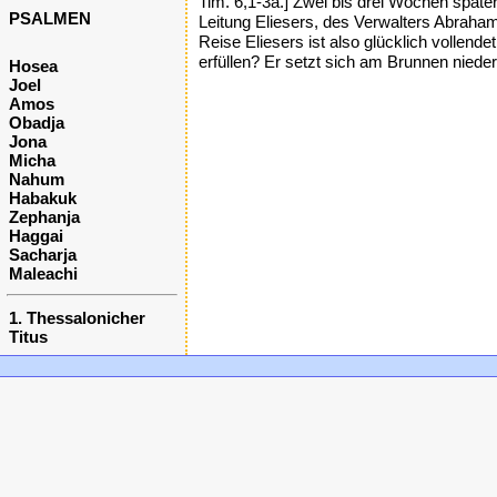
Tim. 6,1-3a.] Zwei bis drei Wochen späte
PSALMEN
Leitung Eliesers, des Verwalters Abraham
Reise Eliesers ist also glücklich vollendet
erfüllen? Er setzt sich am Brunnen niede
Hosea
Joel
Amos
Obadja
Jona
Micha
Nahum
Habakuk
Zephanja
Haggai
Sacharja
Maleachi
1. Thessalonicher
Titus