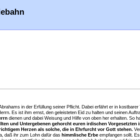
iebahn
 Abrahams in der Erfüllung seiner Pflicht. Dabei erfährt er in kostbare
rn. Es ist ihm ernst, den geleisteten Eid zu halten und seinen Auftrag
rrn
dienen und dabei Weisung und Hilfe von oben her erhalten. So ha
llten und Untergebenen gehorcht euren irdischen Vorgesetzten i
ichtigem Herzen als solche, die in Ehrfurcht vor Gott stehen.
Ver
 ja, daß ihr zum Lohn dafür das
himmlische Erbe
empfangen sollt. Es