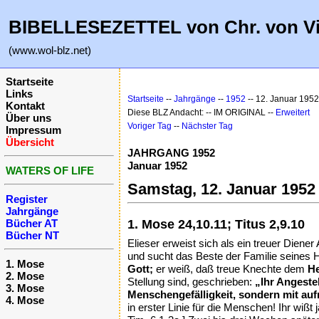
BIBELLESEZETTEL von Chr. von V
(www.wol-blz.net)
Startseite
Links
Startseite
--
Jahrgänge
--
1952
-- 12. Januar 1952
Kontakt
Diese BLZ Andacht: -- IM ORIGINAL --
Erweitert
Über uns
Voriger Tag
--
Nächster Tag
Impressum
Übersicht
JAHRGANG 1952
Januar 1952
WATERS OF LIFE
Samstag, 12. Januar 1952
Register
Jahrgänge
Bücher AT
1. Mose 24,10.11; Titus 2,9.10
Bücher NT
Elieser erweist sich als ein treuer Diener
und sucht das Beste der Familie seines Her
1. Mose
Gott;
er weiß, daß treue Knechte dem
He
2. Mose
Stellung sind, geschrieben:
„Ihr Angeste
3. Mose
Menschengefälligkeit, sondern mit aufr
4. Mose
in erster Linie für die Menschen! Ihr wißt