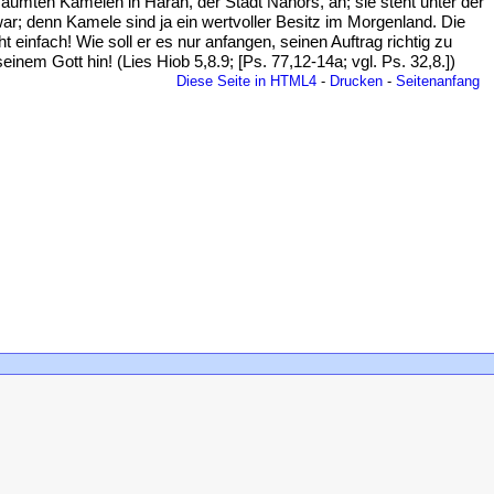
zäumten Kamelen in Haran, der Stadt Nahors, an; sie steht unter der
r; denn Kamele sind ja ein wertvoller Besitz im Morgenland. Die
cht einfach! Wie soll er es nur anfangen, seinen Auftrag richtig zu
nem Gott hin! (Lies Hiob 5,8.9; [Ps. 77,12-14a; vgl. Ps. 32,8.])
Diese Seite in HTML4
-
Drucken
-
Seitenanfang