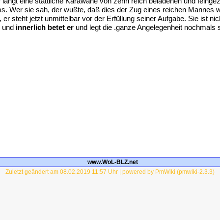
r langt eine stattliche Karawane von zehn reich beladenen und feinge
s. Wer sie sah, der wußte, daß dies der Zug eines reichen Mannes wa
, er steht jetzt unmittelbar vor der Erfüllung seiner Aufgabe. Sie ist ni
r und
innerlich betet er
und legt die .ganze Angelegenheit nochmals sei
www.WoL-BLZ.net
Zuletzt geändert am 08.02.2019 11:57 Uhr | powered by PmWiki (pmwiki-2.3.3)