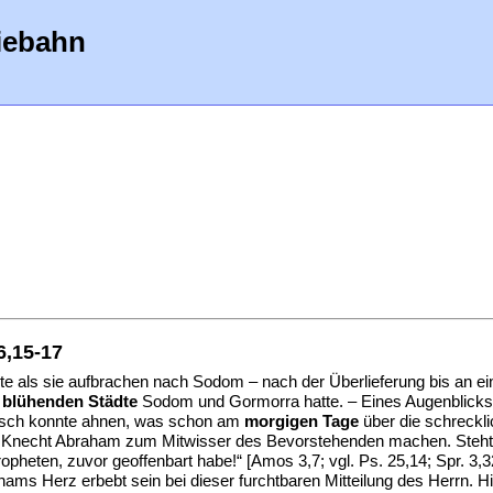
iebahn
6,15-17
e als sie aufbrachen nach Sodom – nach der Überlieferung bis an ein
h
blühenden Städte
Sodom und Gormorra hatte. – Eines Augenblicks s
nsch konnte ahnen, was schon am
morgigen Tage
über die schreckl
ten Knecht Abraham zum Mitwisser des Bevorstehenden machen. Steh
eten, zuvor geoffenbart habe!“ [Amos 3,7; vgl. Ps. 25,14; Spr. 3,32;
hams Herz erbebt sein bei dieser furchtbaren Mitteilung des Herrn. 