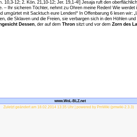
am. 10,3-12; 2. Kön. 21,10-12; Jer. 19,1-4!] Jesaja ruft den oberfläch
– Ihr sicheren Töchter, nehmt zu Ohren meine Reden! Wie werdet ihr zi
nd umgürtet mit Sacktuch eure Lenden!“ In Offenbarung 6 lesen wir: „
n, die Sklaven und die Freien, sie verbargen sich in den Höhlen und 
ngesicht Dessen
, der auf dem
Thron
sitzt und vor dem
Zorn des 
www.WoL-BLZ.net
Zuletzt geändert am 18.02.2014 13:35 Uhr | powered by PmWiki (pmwiki-2.3.3)