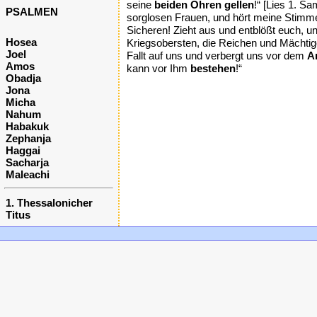
seine
beiden Ohren gellen
!“ [Lies 1. S
PSALMEN
sorglosen Frauen, und hört meine Stimme. 
Sicheren! Zieht aus und entblößt euch, u
Hosea
Kriegsobersten, die Reichen und Mächtige
Joel
Fallt auf uns und verbergt uns vor dem
A
Amos
kann vor Ihm
bestehen
!“
Obadja
Jona
Micha
Nahum
Habakuk
Zephanja
Haggai
Sacharja
Maleachi
1. Thessalonicher
Titus