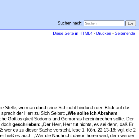
Suchen nach:
Diese Seite in HTML4
-
Drucken
-
Seitenende
e Stelle, wo man durch eine Schlucht hindurch den Blick auf das
prach der Herr zu Sich Selbst: „
Wie sollte ich Abraham
iche Gottlosigkeit Sodoms und Gomorras hereinbrechen sollte. Der
t doch
geschrieben
: „Der Herr, Herr tut nichts, es sei denn, daß Er
 wer es zu dieser Sache versteht, lese 1. Kön. 22,13-18; vgl. die 2
Hier hieß es auch: „Wer die Nachricht davon hören wird, dem werden