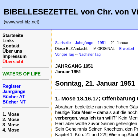
BIBELLESEZETTEL von Chr. von V
(www.wol-blz.net)
Startseite
Links
Startseite
--
Jahrgänge
--
1951
-- 21. Januar
Kontakt
Diese BLZ Andacht: -- IM ORIGINAL --
Erweitert
Über uns
Voriger Tag
--
Nächster Tag
Impressum
Übersicht
JAHRGANG 1951
Januar 1951
WATERS OF LIFE
Sonntag, 21. Januar 1951
Register
Jahrgänge
Bücher AT
1. Mose 18,16.17; Offenbarung 
Bücher NT
Abraham begleitete nun seine hohen Gäst
heutige
Tote Meer
– damals auf die noc
1. Mose
verbergen, was Ich tun will?
“ Kein Me
2. Mose
Herr aber wollte zuvor Seinen geheilig
3. Mose
Sein Geheimnis Seinen Knechten, den Proph
4. Mose
Kapitel 1. Kön. 21 und 22!] Wie mag Abra