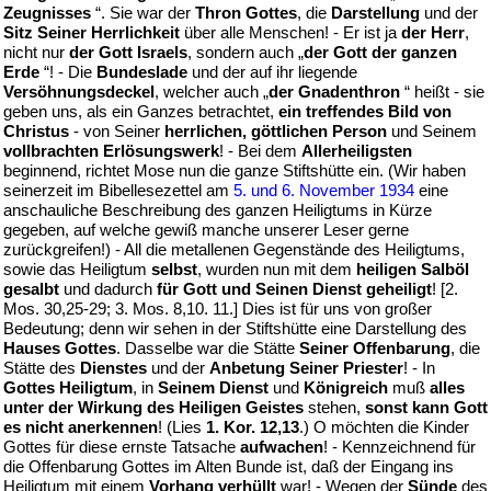
Zeugnisses
“. Sie war der
Thron Gottes
, die
Darstellung
und der
Sitz Seiner Herrlichkeit
über alle Menschen! - Er ist ja
der Herr
,
nicht nur
der Gott Israels
, sondern auch „
der Gott der ganzen
Erde
“! - Die
Bundeslade
und der auf ihr liegende
Versöhnungsdeckel
, welcher auch „
der Gnadenthron
“ heißt - sie
geben uns, als ein Ganzes betrachtet,
ein treffendes Bild von
Christus
- von Seiner
herrlichen, göttlichen Person
und Seinem
vollbrachten Erlösungswerk
! - Bei dem
Allerheiligsten
beginnend, richtet Mose nun die ganze Stiftshütte ein. (Wir haben
seinerzeit im Bibellesezettel am
5. und 6. November 1934
eine
anschauliche Beschreibung des ganzen Heiligtums in Kürze
gegeben, auf welche gewiß manche unserer Leser gerne
zurückgreifen!) - All die metallenen Gegenstände des Heiligtums,
sowie das Heiligtum
selbst
, wurden nun mit dem
heiligen Salböl
gesalbt
und dadurch
für Gott und Seinen Dienst geheiligt
! [2.
Mos. 30,25-29; 3. Mos. 8,10. 11.] Dies ist für uns von großer
Bedeutung; denn wir sehen in der Stiftshütte eine Darstellung des
Hauses Gottes
. Dasselbe war die Stätte
Seiner Offenbarung
, die
Stätte des
Dienstes
und der
Anbetung Seiner Priester
! - In
Gottes Heiligtum
, in
Seinem Dienst
und
Königreich
muß
alles
unter der Wirkung des Heiligen Geistes
stehen,
sonst kann Gott
es nicht anerkennen
! (Lies
1. Kor. 12,13
.) O möchten die Kinder
Gottes für diese ernste Tatsache
aufwachen
! - Kennzeichnend für
die Offenbarung Gottes im Alten Bunde ist, daß der Eingang ins
Heiligtum mit einem
Vorhang verhüllt
war! - Wegen der
Sünde
des