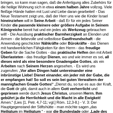
bringen, so kann man sagen, daß die Anfertigung alles Zubehörs für
die heilige Wohnung sich in etwa
einem halben Jahre
vollzog. Viele
fleißige Hände hatten mit Lust und Liebe daran gearbeitet! - Das
Neue Testament zeigt uns, daß der Herr uns wie die Kinder Israel
hineinziehen
will in
Seine Arbeit
- daß Er für ein jedes Seiner
Kinder
die passende kleinere oder größere Aufgabe in Seinem
Königreiche
bereit hat und ein jedes als
Werkzeug
gebrauchen
will! - Die Ausübung
praktischer Barmherzigkeit
an Elenden und
Armen - die liebevolle und selbstlose
Gastfreundschaft
- die
Anwendung geschickter
Nähkräfte
oder
Bürokräfte
- das Dienen
mit handwerklichen Fähigkeiten für den Herrn - das
freudige
Geben
für die Sache Gottes - das
praktische Helfen
den mit Arbeit
Überlasteten
- das freudige
Dienen
, wo und wie immer es sei,
all
dieses wird als eine besondere Gnadengabe Gottes
, als ein
Arbeiten
nach
Seinem Herzen
angesehen. - Es wird uns
zugerufen: „
Vor allen Dingen habt untereinander eine
inbrünstige Liebe! Dienet einander, ein jeder mit der Gabe, die
er empfangen hat! So soll es sein bei guten Verwaltern der
mannigfachen Gnade Gottes
!“ „Dienst du, so tue es aus der Kraft,
die
Gott
dir gibt, damit auch in allem
Gott verherrlicht
und
gepriesen
werde durch
Jesus Christus
, unseren
Herrn. Ihm
gebührt ja die Herrlichkeit und die Macht in alle Ewigkeit
!
Amen.“ (Lies [1. Petr. 4,7-11; vgl.] Röm. 12,3-8.) - V. 3: Der
Hauptgegenstand der Stiftshütte - man möchte sagen „das
Heiligtum
im
Heiligtum
“ - war
die Bundeslade
oder „
Lade des