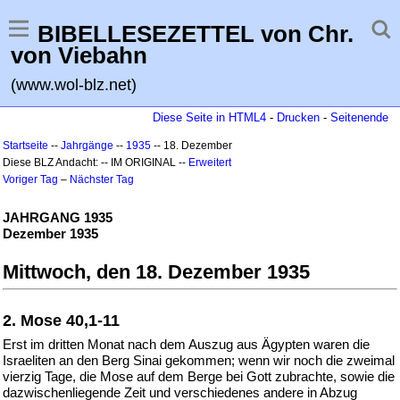
BIBELLESEZETTEL von Chr.
von Viebahn
(www.wol-blz.net)
Diese Seite in HTML4
-
Drucken
-
Seitenende
Startseite
--
Jahrgänge
--
1935
-- 18. Dezember
Diese BLZ Andacht: -- IM ORIGINAL --
Erweitert
Voriger Tag
–
Nächster Tag
JAHRGANG 1935
Dezember 1935
Mittwoch, den 18. Dezember 1935
2. Mose 40,1-11
Erst im dritten Monat nach dem Auszug aus Ägypten waren die
Israeliten an den Berg Sinai gekommen; wenn wir noch die zweimal
vierzig Tage, die Mose auf dem Berge bei Gott zubrachte, sowie die
dazwischenliegende Zeit und verschiedenes andere in Abzug