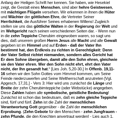
Anfang der Heiligen Schrift her kennen. Sie haben, wie Hesekiel
zeigt, die Gestalt eines
Menschen
, sind aber
hehre Geistwesen
,
mit
mächtigen Flügeln
versehen. Wir erkennen in ihnen die
Hüter
und
Wächter
der
göttlichen Ehre
, die Vertreter Seiner
Herrlichkeit
, die Ausführer Seines erhabenen Willens! Zugleich
stellen sie uns das
göttliche Walten
in der
Regierung
der
Welt
und
im
Weltgericht
nach seinen verschiedenen Seiten dar. - Wenn nun
in die
zehn Teppiche
Cherubim eingewoben waren, so sagt uns
dies, daß unserem großen
Herrn Jesus
alle
Macht
und alle
Gewalt
gegeben ist im
Himmel
und auf
Erden - daß der Vater Ihn
bestimmt hat, den Erdkreis zu richten in Gerechtigkeit: Denn
der Vater Selbst richtet niemanden, sondern alles Gericht hat
Er dem Sohne übergeben, damit alle den Sohn ehren, gleichwie
sie den Vater ehren. Wer den Sohn nicht ehrt, ehrt den Vater
nicht, der Ihn gesandt hat
.“ [Lies Joh. 5,20-30.] In
Offenb. 19,11-
16
sehen wir den Sohn Gottes vom Himmel kommen, um Seine
Feinde niederzuwerfen und Seine Weltherrschaft anzutreten [Vgl.
Apgesch. 17,31.] - Vers 3: Hier wird uns zunächst die
Länge
und
Breite
der zehn Cherubimteppiche (oder Webstücke) angegeben.
Diese
Zahlen
haben alle
symbolische, geistliche Bedeutung
!
Zunächst ist schon das bedeutsam, daß es
zehn gleiche Teppiche
sind, fünf und fünf.
Zehn
ist die Zahl der
menschlichen
Verantwortung Gott
gegenüber - die Zahl der
menschlichen
Erprobung
. (
Zehn Gebote
für den Menschen -
zehn Jungfrauen -
zehn Pfunde
, die den Knechten anvertraut werden! - Lies auch 1.