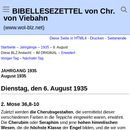
BIBELLESEZETTEL von Chr.
von Viebahn
(www.wol-blz.net)
Diese Seite in HTML4
-
Drucken
-
Seitenende
Startseite
--
Jahrgänge
--
1935
-- 6. August
Diese BLZ Andacht: -- IM ORIGINAL --
Erweitert
Voriger Tag
–
Nächster Tag
JAHRGANG 1935
August 1935
Dienstag, den 6. August 1935
2. Mose 36,8-10
Zuletzt werden
die Cherubsgestalten
, die vermittelst dieser
verschiedenen Farben in die Teppiche eingewirkt waren, erwähnt.
Die
Cherubim
oder
Seraphim
sind jene
hohen himmlischen
Wesen
, die die
höchste Klasse
der
Engel
bilden, und die wir vom