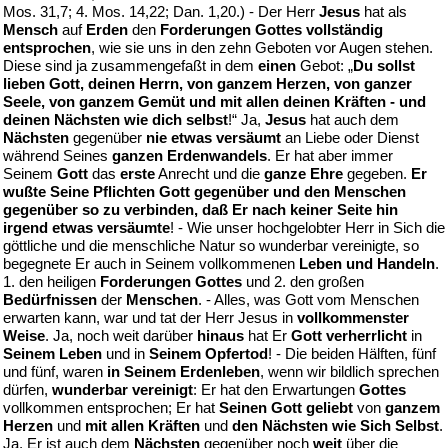
Mos. 31,7; 4. Mos. 14,22; Dan. 1,20.) - Der Herr
Jesus
hat als
Mensch
auf
Erden
den
Forderungen Gottes vollständig
entsprochen
, wie sie uns in den zehn Geboten vor Augen stehen.
Diese sind ja zusammengefaßt in dem
einen
Gebot: „
Du sollst
lieben Gott, deinen Herrn, von ganzem Herzen, von ganzer
Seele, von ganzem Gemüt und mit allen deinen Kräften - und
deinen Nächsten wie dich selbst
!“ Ja,
Jesus
hat auch dem
Nächsten
gegenüber
nie etwas versäumt
an Liebe oder Dienst
während Seines
ganzen Erdenwandels
. Er hat aber immer
Seinem
Gott
das
erste
Anrecht und die
ganze Ehre
gegeben.
Er
wußte Seine Pflichten Gott gegenüber und den Menschen
gegenüber so zu verbinden, daß Er nach keiner Seite hin
irgend etwas versäumte
! - Wie unser hochgelobter Herr in Sich die
göttliche und die menschliche Natur so wunderbar vereinigte, so
begegnete Er auch in Seinem vollkommenen
Leben und Handeln
.
1. den heiligen
Forderungen Gottes
und 2. den großen
Bedürfnissen
der
Menschen
. - Alles, was Gott vom Menschen
erwarten kann, war und tat der Herr Jesus in
vollkommenster
Weise
. Ja, noch weit darüber
hinaus
hat Er
Gott verherrlicht
in
Seinem Leben
und in
Seinem Opfertod
! - Die beiden Hälften, fünf
und fünf, waren
in Seinem Erdenleben
, wenn wir bildlich sprechen
dürfen,
wunderbar vereinigt
: Er hat den Erwartungen
Gottes
vollkommen entsprochen; Er hat
Seinen Gott geliebt
von
ganzem
Herzen
und
mit allen Kräften
und
den Nächsten wie Sich Selbst
.
Ja, Er ist auch dem
Nächsten
gegenüber noch
weit
über die